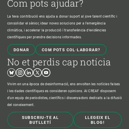
Com pots ajudar?
La teva contribució ens ajuda a donar suport al jove talent científic i
consolidar el sènior, idear noves solucions per a l'emergència
climàtica, i accelerar la producció i transferència d’evidències
científiques per prendre decisions informades.
DONAR
COM POTS COL·LABORAR?
No et perdis cap notícia
Bluesky
Instagram
Linkedin
Twitter
Youtube
Vivim en una època de desinformació, ens envolten les notícies falses
i les dades científiques es consideren opinions. Al CREAF disposem
d'un equip de periodistes, científics i dissenyadors dedicats a la difusió
del coneixement.
SUBSCRIU-TE AL
LLEGEIX EL
BUTLLETÍ
BLOG!