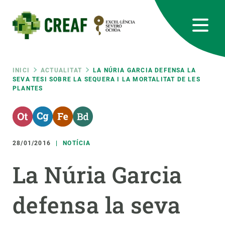
Vés
al
contingut
CREAF
EN
CA
ES
Bluesky
Instagram
Linkedin
Twitter
Youtube
RRSS
Fil
INICI
ACTUALITAT
LA NÚRIA GARCIA DEFENSA LA
SEVA TESI SOBRE LA SEQUERA I LA MORTALITAT DE LES
PLANTES
Featured
INTRANET
d'ariadna
responsive
28/01/2016
NOTÍCIA
Responsive
SOBRE NOSALTRES
La Núria Garcia
menu
RECERCA
defensa la seva
CIÈNCIA EN ACCIÓ
UNEIX-TE A NOSALTRES