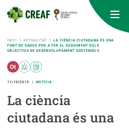
Vés
al
contingut
CREAF
EN
CA
ES
Bluesky
Instagram
Linkedin
Twitter
Youtube
RRSS
Fil
INICI
ACTUALITAT
LA CIÈNCIA CIUTADANA ÉS UNA
FONT DE DADES PER A FER EL SEGUIMENT DELS
OBJECTIUS DE DESENVOLUPAMENT SOSTENIBLE
Featured
INTRANET
d'ariadna
responsive
11/10/2019
NOTÍCIA
Responsive
SOBRE NOSALTRES
La ciència
menu
RECERCA
ciutadana és una
CIÈNCIA EN ACCIÓ
UNEIX-TE A NOSALTRES