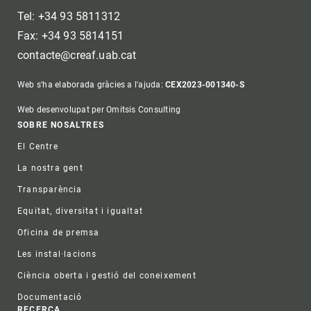
Tel: +34 93 5811312
Fax: +34 93 5814151
contacte@creaf.uab.cat
Web s'ha elaborada gràcies a l'ajuda:
CEX2023-001340-S
Web desenvolupat per Omitsis Consulting
Footer
SOBRE NOSALTRES
El Centre
La nostra gent
Transparència
Equitat, diversitat i igualtat
Oficina de premsa
Les instal·lacions
Ciència oberta i gestió del coneixement
Documentació
RECERCA