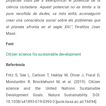
projectes triats per a exemplificar el potencial de la
ciència ciutadana. Aquest potencial no es limita a la
pura recollida de dades, va més enllà, aconseguint
crear una consciència social sobre els problemes que
el planeta afronta en el segle XXI."
, finalitza Joan
Masó.
Font
Citizen science for sustainable development
Referència
Fritz S, See L, Carlson T, Haklay M, Oliver J, Fraisl D,
Mondardini R, Brocklehurst M, et al. (2019). Citizen
science and the United Nations Sustainable
Development Goals. Nature Sustainability. DOI:
10.1038/s41893-019-0390-3 [pure.iiasa.ac.at/16094]