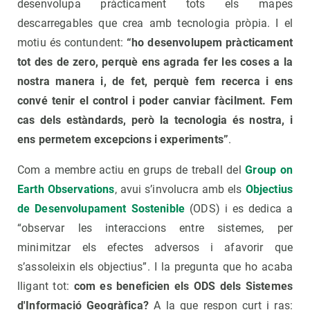
desenvolupa pràcticament tots els mapes
descarregables que crea amb tecnologia pròpia. I el
motiu és contundent:
“ho desenvolupem pràcticament
tot des de zero, perquè ens agrada fer les coses a la
nostra manera i, de fet, perquè fem recerca i ens
convé tenir el control i poder canviar fàcilment. Fem
cas dels estàndards, però la tecnologia és nostra, i
ens permetem excepcions i experiments”
.
Com a membre actiu en grups de treball del
Group on
Earth Observations
, avui s’involucra amb els
Objectius
de Desenvolupament Sostenible
(ODS) i es dedica a
“observar les interaccions entre sistemes, per
minimitzar els efectes adversos i afavorir que
s’assoleixin els objectius”. I la pregunta que ho acaba
lligant tot:
com es beneficien els ODS dels Sistemes
d'Informació Geogràfica?
A la que respon curt i ras: