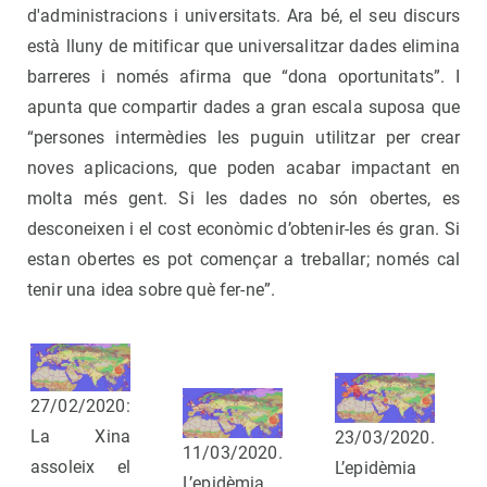
d'administracions i universitats. Ara bé, el seu discurs
està lluny de mitificar que universalitzar dades elimina
barreres i només afirma que “dona oportunitats”. I
apunta que compartir dades a gran escala suposa que
“persones intermèdies les puguin utilitzar per crear
noves aplicacions, que poden acabar impactant en
molta més gent. Si les dades no són obertes, es
desconeixen i el cost econòmic d’obtenir-les és gran. Si
estan obertes es pot començar a treballar; només cal
tenir una idea sobre què fer-ne”.
27/02/2020:
La Xina
23/03/2020.
11/03/2020.
assoleix el
L’epidèmia
L’epidèmia