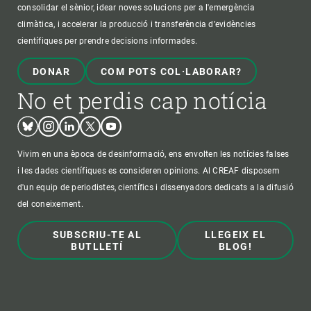
consolidar el sènior, idear noves solucions per a l'emergència
climàtica, i accelerar la producció i transferència d’evidències
científiques per prendre decisions informades.
DONAR
COM POTS COL·LABORAR?
No et perdis cap notícia
Bluesky
Instagram
Linkedin
Twitter
Youtube
Vivim en una època de desinformació, ens envolten les notícies falses
i les dades científiques es consideren opinions. Al CREAF disposem
d'un equip de periodistes, científics i dissenyadors dedicats a la difusió
del coneixement.
SUBSCRIU-TE AL
LLEGEIX EL
BUTLLETÍ
BLOG!