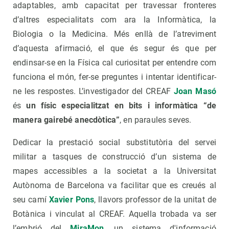
adaptables, amb capacitat per travessar fronteres
d’altres especialitats com ara la Informàtica, la
Biologia o la Medicina. Més enllà de l’atreviment
d’aquesta afirmació, el que és segur és que per
endinsar-se en la Física cal curiositat per entendre com
funciona el món, fer-se preguntes i intentar identificar-
ne les respostes. L’investigador del CREAF
Joan Masó
és
un físic especialitzat en bits i informàtica “de
manera gairebé anecdòtica”
, en paraules seves.
Dedicar la prestació social substitutòria del servei
militar a tasques de construcció d’un sistema de
mapes accessibles a la societat a la Universitat
Autònoma de Barcelona va facilitar que es creués al
seu camí
Xavier Pons
, llavors professor de la unitat de
Botànica i vinculat al CREAF. Aquella trobada va ser
l’embrió del
MiraMon
, un sistema d'informació