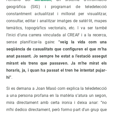
geogràfica (SIG) i programari de teledetecció
constantment actualitzat i millorat per visualitzar,
consultar, editar i analitzar imatges de satèl·lit, mapes
temàtics, topogràfics vectorials, etc. I va ser també
l’inici d’una carrera vinculada al CREAF i a la recerca,
sense planificar-la gaire:
“veig la vida com una
seqüència de casualitats que configuren el que m’ha
anat passant. Jo sempre he estat a l’estació assegut
mirant els trens que passaven. Ja m’he mirat els
horaris, ja, i quan ha passat el tren he intentat pujar-
hi”
.
Si es demana a Joan Masó com explica la teledetecció
a una persona profana en la matèria s’atura un segon,
mira directament amb certa ironia i deixa anar: “no
m’hi dedico directament, però formo part d'un grup que