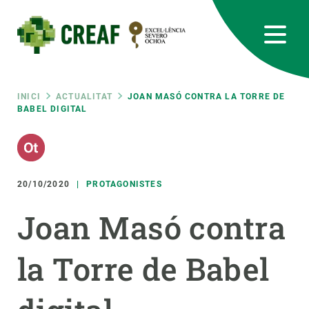
Vés
al
contingut
CREAF
EN
CA
ES
Bluesky
Instagram
Linkedin
Twitter
Youtube
RRSS
Fil
INICI
ACTUALITAT
JOAN MASÓ CONTRA LA TORRE DE
BABEL DIGITAL
Featured
INTRANET
d'ariadna
responsive
20/10/2020
PROTAGONISTES
Responsive
SOBRE NOSALTRES
Joan Masó contra
menu
RECERCA
la Torre de Babel
CIÈNCIA EN ACCIÓ
UNEIX-TE A NOSALTRES