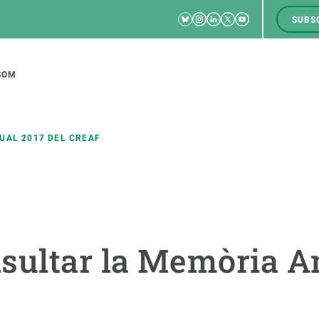
Bluesky
Instagram
Linkedin
Twitter
Youtube
SUBS
RRSS
M
to
SOM
tion
UAL 2017 DEL CREAF
CIÈNCIA EN ACCIÓ
UNEIX-TE A NOSALTRES
a
Impacte
Borsa de treball
C
sultar la Memòria An
Solucions
Oportunitats acadèmiques
F
Innovació
Demana la teva MSCA-PF
M
 ecosistemes
Política i gestió
Demana la teva beca ERC