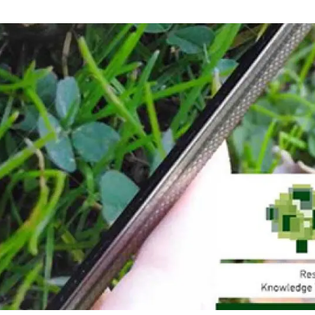
erra
Serveis tècnics
Programa de màsters i doctorat
s
Vine de visitant o sabàtic
Segell de bones pràctiques HRS4R
Un lloc on créixer
Desenvolupament de carrera
Seminaris i activitats internes
T’oferim formació