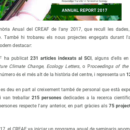
òria Anual del CREAF de l'any 2017, que recull les dades, a
e. També hi trobareu els nous projectes engegats durant l'a
 podem destacar:
F ha publicat
231 articles indexats al SCI
, alguns d'ells en
ture Climate Change
,
Ecology Letters
, o P
roceedings of the
número és el més alt de la història del centre, i representa un
1
es deu en part al creixement també de personal que està exper
 van treballar
215 persones
dedicades a la recerca científi
ersones respecte l'any anterior, en part gràcies als
75 projec
17, el CREAF va iniciar un programa anual de seminaris anom