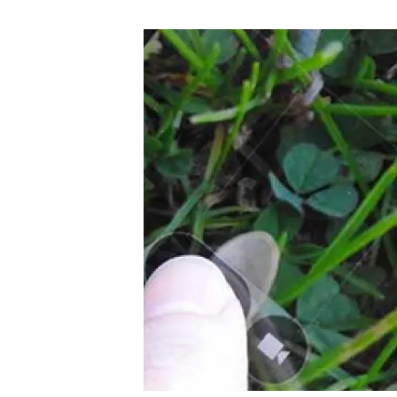
Marca i logotips
Observació de la t
Infraestructures
Temes transversal
Equitat, Diversitat i Inclusió (EDI)
Publicacions
Oficina de premsa
Synthesis Actions
Ciència oberta i gestió del coneixement
Documentació