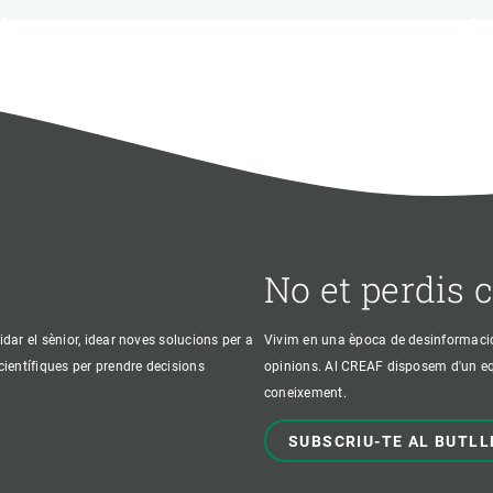
No et perdis 
idar el sènior, idear noves solucions per a
Vivim en una època de desinformació, 
 científiques per prendre decisions
opinions. Al CREAF disposem d'un equi
coneixement.
SUBSCRIU-TE AL BUTLL