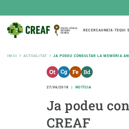
Vés
al
contingut
Main
RECERCA
UNEIX-TE
QUI 
CREAF
naviga
Fil
INICI
ACTUALITAT
JA PODEU CONSULTAR LA MEMÒRIA AN
Featured
d'ariadna
INTRANET
Responsive
SOBRE NOSALTRES
RECERCA
responsive
27/06/2018
NOTÍCIA
El Centre
Directori de recerc
Ja podeu con
menu
Organització institucional
Biodiversitat
Transparència
Canvi global
CREAF
La nostra gent
Funcionament dels