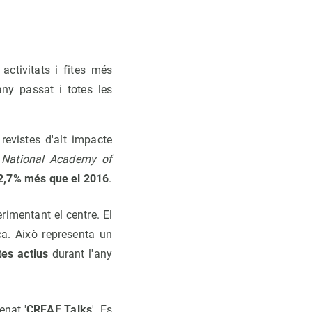
ctivitats i fites més
ny passat i totes les
 revistes d'alt impacte
 National Academy of
2,7% més que el 2016
.
imentant el centre. El
ca. Això representa un
tes actius
durant l'any
enat '
CREAF Talks
'. Es