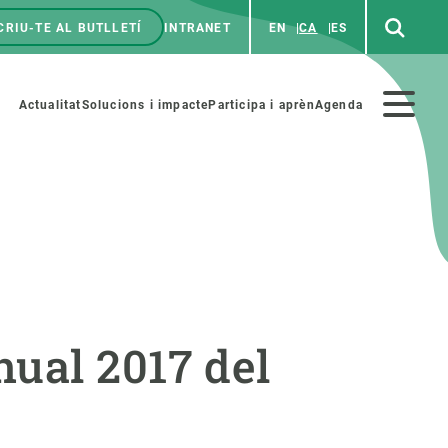
CRIU-TE AL BUTLLETÍ
INTRANET
EN
CA
ES
enú
p
Menú
Actualitat
Solucions i impacte
Participa i aprèn
Agenda
secundario
PARTICIPA
NOTÍCIES I AGENDA
iència i art
Agenda
ual 2017 del
es ciència amb nosaltres
Esdeveniments anteriors
aterials educatius
Actualitat
COL·LABORA
Notícies