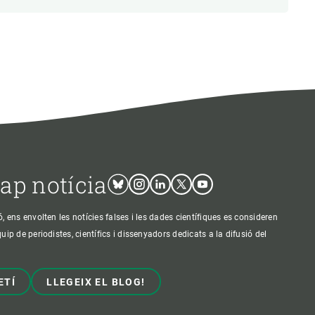
cap notícia
Bluesky
Instagram
Linkedin
Twitter
Youtube
ens envolten les notícies falses i les dades científiques es consideren
p de periodistes, científics i dissenyadors dedicats a la difusió del
ETÍ
LLEGEIX EL BLOG!