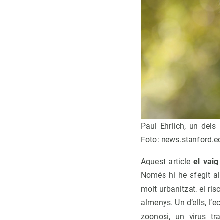
Paul Ehrlich, un dels
Foto: news.stanford.e
Aquest article
el vaig
Només hi he afegit al
molt urbanitzat, el ri
almenys. Un d’ells, l
zoonosi, un virus t