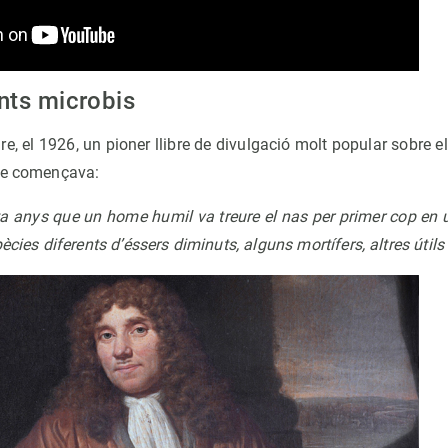
nts microbis
re, el 1926, un pioner llibre de divulgació molt popular sobre e
ue començava:
a anys que un home humil va treure el nas per primer cop en 
ècies diferents d’éssers diminuts, alguns mortífers, altres útils 