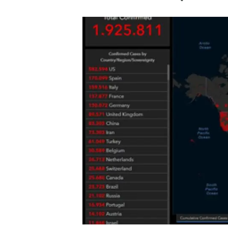
Marca i logotips
Observació de la t
Infraestructures
Temes transversal
Equitat, Diversitat i Inclusió (EDI)
Publicacions
Oficina de premsa
Synthesis Actions
Ciència oberta i gestió del coneixement
Documentació