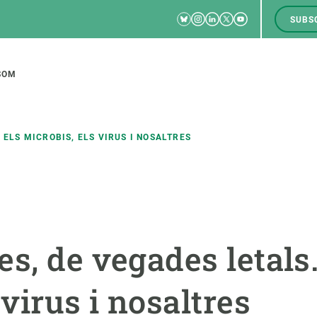
Bluesky
Instagram
Linkedin
Twitter
Youtube
SUBS
RRSS
M
to
SOM
tion
 ELS MICROBIS, ELS VIRUS I NOSALTRES
CIÈNCIA EN ACCIÓ
UNEIX-TE A NOSALTRES
a
Impacte
Borsa de treball
C
s, de vegades letals.
Solucions
Oportunitats acadèmiques
F
Innovació
Demana la teva MSCA-PF
M
 virus i nosaltres
 ecosistemes
Política i gestió
Demana la teva beca ERC