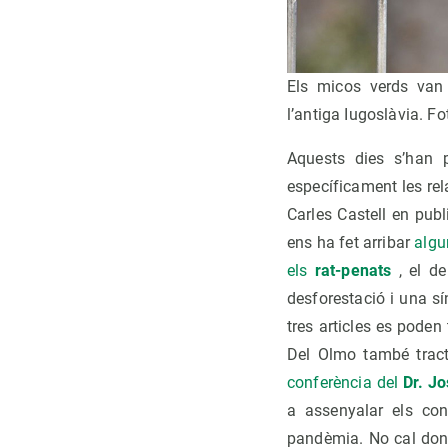
Els micos verds van
l’antiga Iugoslàvia. 
Aquests dies s’han p
específicament les re
Carles Castell en publ
ens ha fet arribar
algu
els
rat-penats
, el d
desforestació i una sí
tres articles es poden
Del Olmo també tract
conferència del
Dr. J
a assenyalar els con
pandèmia. No cal doncs