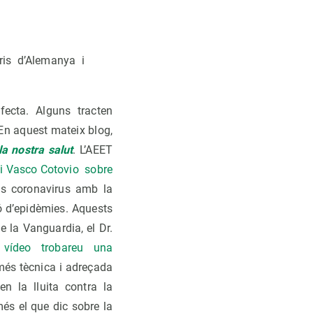
is d’Alemanya i
fecta. Alguns tracten
En aquest mateix blog,
la nostra salut
. L’AEET
h i Vasco Cotovio sobre
els coronavirus amb la
ió d’epidèmies. Aquests
e la Vanguardia, el Dr.
t vídeo trobareu una
més tècnica i adreçada
n la lluita contra la
més el que dic sobre la