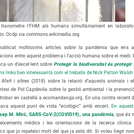
 transmetre l’FHM als humans simultàniament en laborator
Foto: Ocdp via commons.wikimedia.org.
ublicat moltíssims articles sobre la pandèmia que ens a
lacions entre aquest problema i l’acció humana sobre el medi. 
ica un d’excel·lent sobre
Protegir la biodiversitat és protegir 
ns links ben interessants com el treballs de Nick Patton Wals
e Afelt i altres (2018) sobre la relació d’aquests animals i 
ntesi de Pol Capdevila sobre la gestió ambiental i la prevenc
 trobar en castellà a ecomandanga.org. En una contra recent d
ava aquest punt de vista “ecològic” amb encert.
En aques
osep M. Miró, SARS-CoV-2(COVID19), una pandèmia
, que és 
eixements mèdics i les orientacions de la recerca clínica e
 que jo repeteixi molt del que ja està dit. Si voleu llegir no