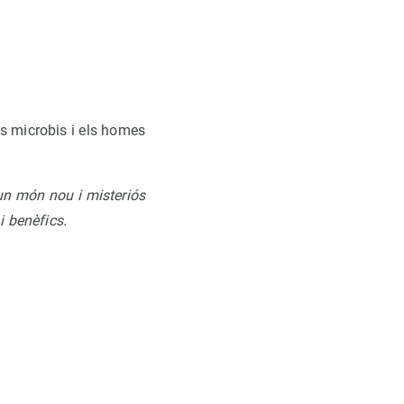
ls microbis i els homes
un món nou i misteriós
i benèfics.