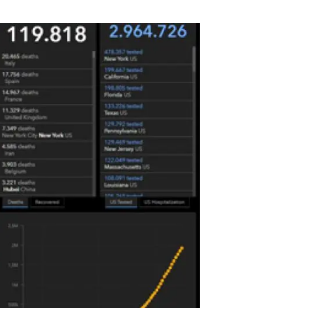
Biodiversitat
Canvi global
Funcionament dels ecosistemes
Observació de la terra