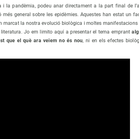
ia i la pandèmia, podeu anar directament a la part final de l’ar
ó més general sobre les epidèmies. Aquestes han estat un fact
n marcat la nostra evolució biològica i moltes manifestacions cu
a literatura. Jo em limito aquí a presentar el tema emprant
alg
st que el què ara veiem no és nou
, ni en els efectes biolò