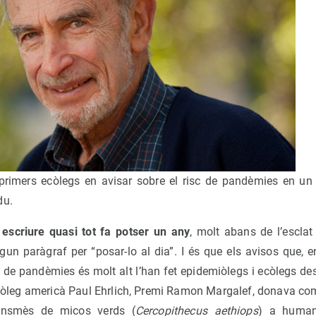
 primers ecòlegs en avisar sobre el risc de pandèmies en un
du.
 escriure quasi tot fa potser un any
, molt abans de l’esclat
gun paràgraf per “posar-lo al dia”. I és que els avisos que, e
sc de pandèmies és molt alt l’han fet epidemiòlegs i ecòlegs d
’ecòleg americà Paul Ehrlich, Premi Ramon Margalef, donava co
ransmès de micos verds (
Cercopithecus aethiops
) a human