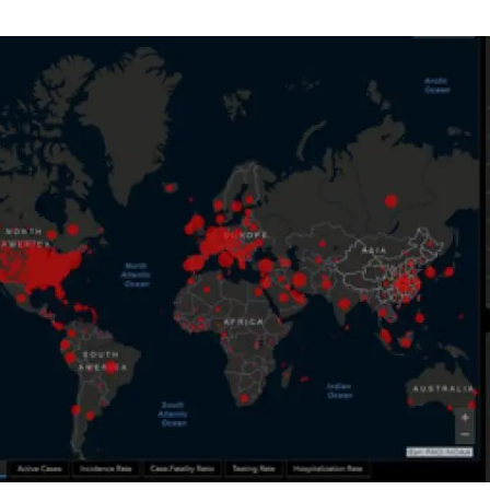
erra
Serveis tècnics
Programa de màsters i doctorat
s
Vine de visitant o sabàtic
Segell de bones pràctiques HRS4R
Un lloc on créixer
Desenvolupament de carrera
Seminaris i activitats internes
T’oferim formació