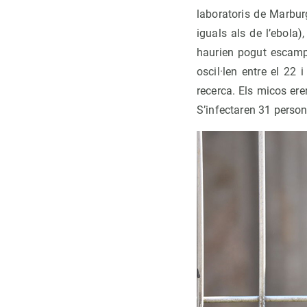
laboratoris de Marbu
iguals als de l’ebola
haurien pogut escampa
oscil·len entre el 22 
recerca. Els micos ere
S’infectaren 31 person