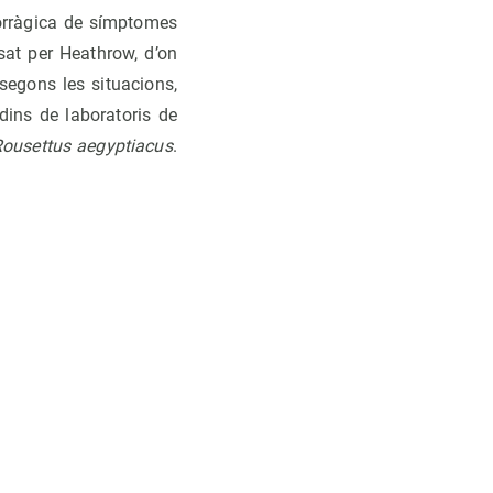
orràgica de símptomes
sat per Heathrow, d’on
segons les situacions,
 dins de laboratoris de
ousettus aegyptiacus
.