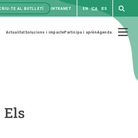
CRIU-TE AL BUTLLETÍ
INTRANET
EN
CA
ES
enú
p
Menú
Actualitat
Solucions i impacte
Participa i aprèn
Agenda
secundario
PARTICIPA
NOTÍCIES I AGENDA
iència i art
Agenda
 Els
es ciència amb nosaltres
Esdeveniments anteriors
aterials educatius
Actualitat
COL·LABORA
Notícies