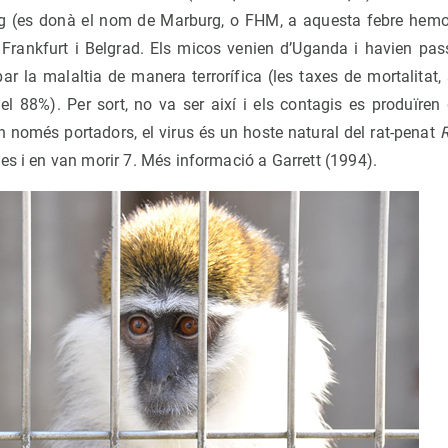
rg (es donà el nom de Marburg, o FHM, a aquesta febre hem
), Frankfurt i Belgrad. Els micos venien d’Uganda i havien pas
r la malaltia de manera terrorífica (les taxes de mortalitat, 
i el 88%). Per sort, no va ser així i els contagis es produïren
n només portadors, el virus és un hoste natural del rat-penat
R
es i en van morir 7. Més informació a Garrett (1994).