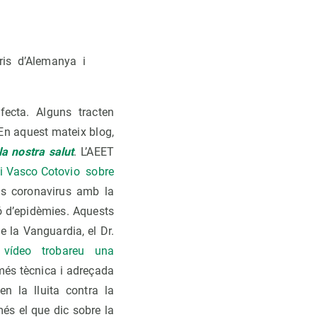
is d’Alemanya i
fecta. Alguns tracten
En aquest mateix blog,
la nostra salut
. L’AEET
h i Vasco Cotovio sobre
els coronavirus amb la
ió d’epidèmies. Aquests
e la Vanguardia, el Dr.
t vídeo trobareu una
més tècnica i adreçada
n la lluita contra la
més el que dic sobre la