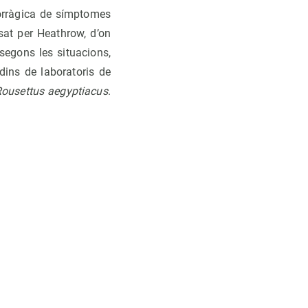
orràgica de símptomes
sat per Heathrow, d’on
segons les situacions,
 dins de laboratoris de
ousettus aegyptiacus
.