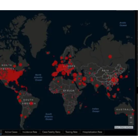
erra
Serveis tècnics
Programa de màsters i doctorat
s
Vine de visitant o sabàtic
Segell de bones pràctiques HRS4R
Un lloc on créixer
Desenvolupament de carrera
Seminaris i activitats internes
T’oferim formació