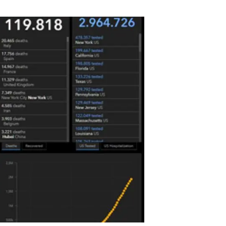
Biodiversitat
Canvi global
Funcionament dels ecosistemes
Observació de la terra