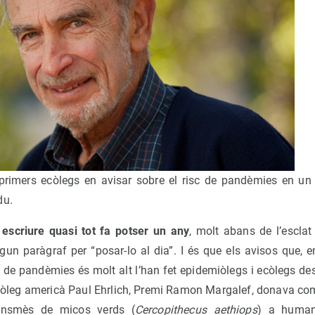
 primers ecòlegs en avisar sobre el risc de pandèmies en un
du.
 escriure quasi tot fa potser un any
, molt abans de l’esclat
gun paràgraf per “posar-lo al dia”. I és que els avisos que, e
sc de pandèmies és molt alt l’han fet epidemiòlegs i ecòlegs d
’ecòleg americà Paul Ehrlich, Premi Ramon Margalef, donava co
ransmès de micos verds (
Cercopithecus aethiops
) a human