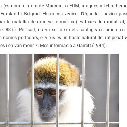
rg (es donà el nom de Marburg, o FHM, a aquesta febre hem
), Frankfurt i Belgrad. Els micos venien d’Uganda i havien pas
r la malaltia de manera terrorífica (les taxes de mortalitat, 
i el 88%). Per sort, no va ser així i els contagis es produïren
n només portadors, el virus és un hoste natural del rat-penat
R
es i en van morir 7. Més informació a Garrett (1994).