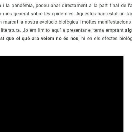
ia i la pandèmia, podeu anar directament a la part final de l’ar
ó més general sobre les epidèmies. Aquestes han estat un fact
n marcat la nostra evolució biològica i moltes manifestacions cu
a literatura. Jo em limito aquí a presentar el tema emprant
alg
st que el què ara veiem no és nou
, ni en els efectes biolò