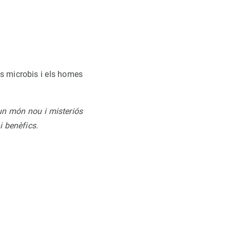
ls microbis i els homes
un món nou i misteriós
i benèfics.