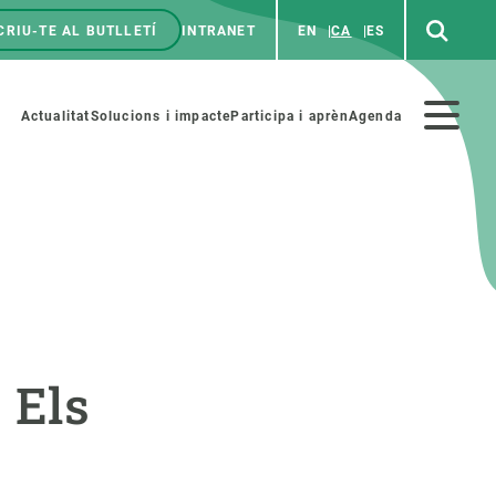
CRIU-TE AL BUTLLETÍ
INTRANET
EN
CA
ES
enú
p
Menú
Actualitat
Solucions i impacte
Participa i aprèn
Agenda
secundario
PARTICIPA
NOTÍCIES I AGENDA
iència i art
Agenda
 Els
es ciència amb nosaltres
Esdeveniments anteriors
aterials educatius
Actualitat
COL·LABORA
Notícies