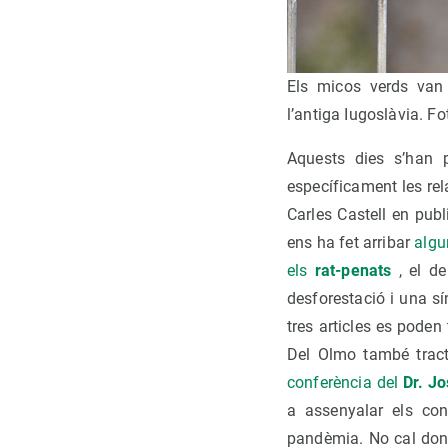
Els micos verds van
l’antiga Iugoslàvia. 
Aquests dies s’han p
específicament les re
Carles Castell en publ
ens ha fet arribar
algu
els
rat-penats
, el d
desforestació i una sí
tres articles es poden
Del Olmo també tract
conferència del
Dr. J
a assenyalar els con
pandèmia. No cal doncs