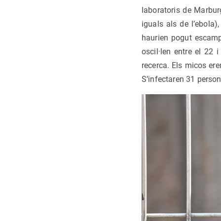
laboratoris de Marbu
iguals als de l’ebola
haurien pogut escampa
oscil·len entre el 22 
recerca. Els micos ere
S’infectaren 31 person