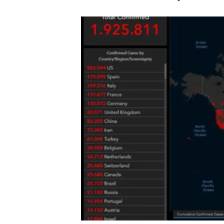
Marca i logotips
Observació de la t
Infraestructures
Temes transversal
Equitat, Diversitat i Inclusió (EDI)
Publicacions
Oficina de premsa
Synthesis Actions
Ciència oberta i gestió del coneixement
Documentació