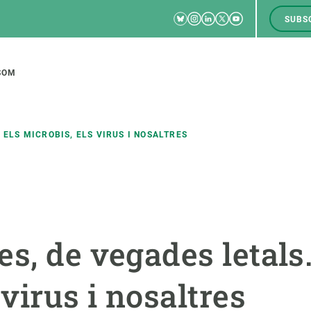
Bluesky
Instagram
Linkedin
Twitter
Youtube
SUBS
RRSS
M
to
SOM
tion
 ELS MICROBIS, ELS VIRUS I NOSALTRES
CIÈNCIA EN ACCIÓ
UNEIX-TE A NOSALTRES
a
Impacte
Borsa de treball
C
s, de vegades letals.
Solucions
Oportunitats acadèmiques
F
Innovació
Demana la teva MSCA-PF
M
 virus i nosaltres
 ecosistemes
Política i gestió
Demana la teva beca ERC