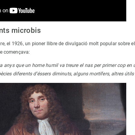
nts microbis
re, el 1926, un pioner llibre de divulgació molt popular sobre e
ue començava:
a anys que un home humil va treure el nas per primer cop en 
ècies diferents d’éssers diminuts, alguns mortífers, altres útils 