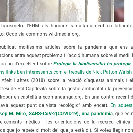
 transmetre l’FHM als humans simultàniament en laborator
Foto: Ocdp via commons.wikimedia.org.
ublicat moltíssims articles sobre la pandèmia que ens a
lacions entre aquest problema i l’acció humana sobre el medi. 
ica un d’excel·lent sobre
Protegir la biodiversitat és protegir 
ns links ben interessants com el treballs de Nick Patton Wals
e Afelt i altres (2018) sobre la relació d’aquests animals i 
ntesi de Pol Capdevila sobre la gestió ambiental i la prevenc
 trobar en castellà a ecomandanga.org. En una contra recent d
ava aquest punt de vista “ecològic” amb encert.
En aques
osep M. Miró, SARS-CoV-2(COVID19), una pandèmia
, que és 
eixements mèdics i les orientacions de la recerca clínica e
 que jo repeteixi molt del que ja està dit. Si voleu llegir no