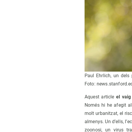
Paul Ehrlich, un dels
Foto: news.stanford.e
Aquest article
el vaig
Només hi he afegit al
molt urbanitzat, el ri
almenys. Un d’ells, l
zoonosi, un virus t