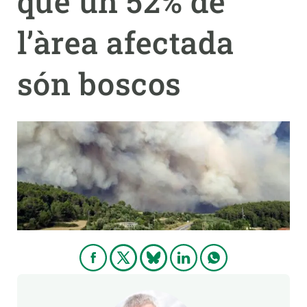
que un 52% de
l’àrea afectada
PARTICIPA
NOTÍCIES I AGENDA
són boscos