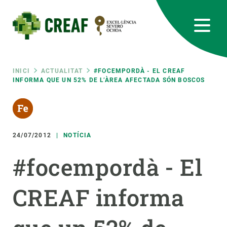
Vés
al
contingut
CREAF
EN
CA
ES
Bluesky
Instagram
Linkedin
Twitter
Youtube
RRSS
Fil
INICI
ACTUALITAT
#FOCEMPORDÀ - EL CREAF
INFORMA QUE UN 52% DE L’ÀREA AFECTADA SÓN BOSCOS
Featured
INTRANET
d'ariadna
responsive
24/07/2012
NOTÍCIA
Responsive
SOBRE NOSALTRES
#focempordà - El
menu
RECERCA
CREAF informa
CIÈNCIA EN ACCIÓ
UNEIX-TE A NOSALTRES