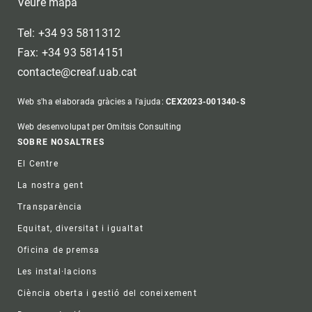
Veure mapa
Tel: +34 93 5811312
Fax: +34 93 5814151
contacte@creaf.uab.cat
Web s'ha elaborada gràcies a l'ajuda:
CEX2023-001340-S
Web desenvolupat per Omitsis Consulting
Footer
SOBRE NOSALTRES
El Centre
La nostra gent
Transparència
Equitat, diversitat i igualtat
Oficina de premsa
Les instal·lacions
Ciència oberta i gestió del coneixement