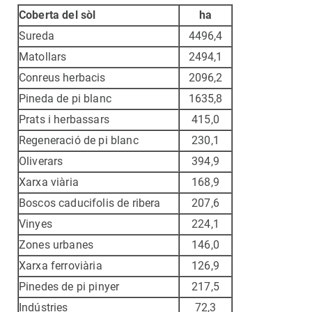
Coberta del sòl
ha
Sureda
4496,4
Matollars
2494,1
Conreus herbacis
2096,2
Pineda de pi blanc
1635,8
Prats i herbassars
415,0
Regeneració de pi blanc
230,1
Oliverars
394,9
Xarxa viària
168,9
Boscos caducifolis de ribera
207,6
Vinyes
224,1
Zones urbanes
146,0
Xarxa ferroviària
126,9
Pinedes de pi pinyer
217,5
Indústries
72,3