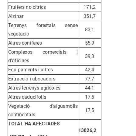
Fruiters no cítrics
171,2
Alzinar
351,7
Terrenys forestals sense
83,1
vegetació
Altres coníferes
55,9
Complexos comercials i
39,3
d'oficines
Equipaments i altres
42,4
Extracció i abocadors
77,7
Altres terrenys agrícoles
44,1
Altres caducifolis
17,5
Vegetació d'aiguamolls
17,5
continentals
TOTAL HA AFECTADES
13826,2