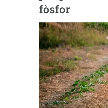
Marca i logotips
Observació de la t
fòsfor
Infraestructures
Temes transversal
Equitat, Diversitat i Inclusió (EDI)
Publicacions
Oficina de premsa
Synthesis Actions
Ciència oberta i gestió del coneixement
Documentació