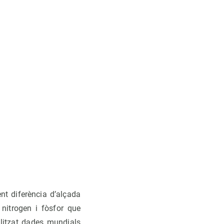
nt diferència d’alçada
nitrogen i fòsfor que
ilitzat dades mundials