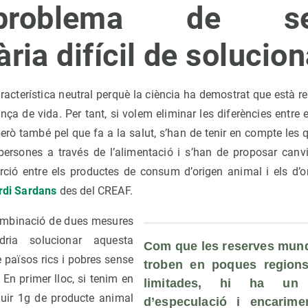
oblema de seg
ria difícil de solucion
racterística neutral perquè la ciència ha demostrat que està 
nça de vida. Per tant, si volem eliminar les diferències entre e
però també pel que fa a la salut, s’han de tenir en compte les q
persones a través de l’alimentació i s’han de proposar can
orció entre els productes de consum d’origen animal i els d’o
rdi Sardans
des del CREAF.
combinació de dues mesures
dria solucionar aquesta
Com que les reserves mundi
 països rics i pobres sense
troben en poques regions
 En primer lloc, si tenim en
limitades, hi ha un c
uir 1g de producte animal
d’especulació i encarime