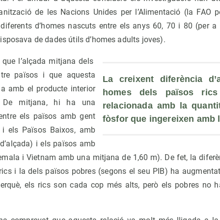
anització de les Nacions Unides per l’Alimentació (la FAO p
diferents d’homes nascuts entre els anys 60, 70 i 80 (per a l
isposava de dades útils d’homes adults joves).
 que l’alçada mitjana dels
tre països i que aquesta
La creixent diferència d’a
da amb el producte interior
homes dels països rics
 De mitjana, hi ha una
relacionada amb la quantit
entre els països amb gent
fòsfor que ingereixen amb l
 i els Països Baixos, amb
d’alçada) i els països amb
mala i Vietnam amb una mitjana de 1,60 m). De fet, la diferèn
rics i la dels països pobres (segons el seu PIB) ha augmentat
perquè, els rics son cada cop més alts, però els pobres no