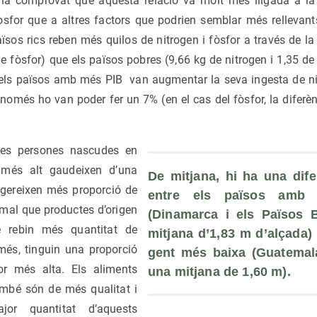
 ha comprovat que aquesta relació va molt més lligada a la
fòsfor que a altres factors que podrien semblar més rellevant
països rics reben més quilos de nitrogen i fòsfor a través de l
de fòsfor) que els països pobres (9,66 kg de nitrogen i 1,35 de
 els països amb més PIB van augmentar la seva ingesta de n
només ho van poder fer un 7% (en el cas del fòsfor, la diferè
 les persones nascudes en
més alt gaudeixen d’una
De mitjana, hi ha una dife
ngereixen més proporció de
entre els països amb 
imal que productes d’origen
(Dinamarca i els Països 
e rebin més quantitat de
mitjana d’1,83 m d’alçada) 
 més, tinguin una proporció
gent més baixa (Guatemal
for més alta. Els aliments
una mitjana de 1,60 m).
ambé són de més qualitat i
or quantitat d’aquests