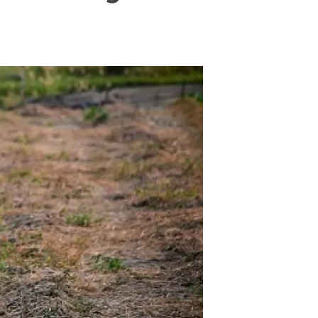
Biodiversitat
Canvi global
Funcionament dels ecosistemes
Observació de la terra