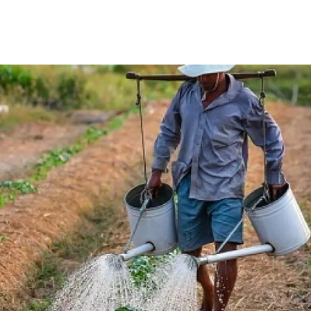
erra
Serveis tècnics
Programa de màsters i doctorat
s
Vine de visitant o sabàtic
Segell de bones pràctiques HRS4R
Un lloc on créixer
Desenvolupament de carrera
Seminaris i activitats internes
T’oferim formació