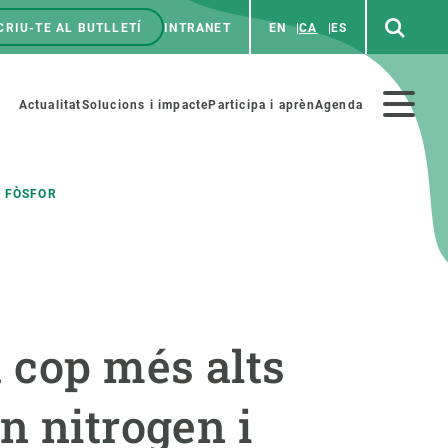
CRIU-TE AL BUTLLETÍ
INTRANET
EN
CA
ES
enú
p
Menú
Actualitat
Solucions i impacte
Participa i aprèn
Agenda
secundario
I FÒSFOR
PARTICIPA
NOTÍCIES I AGENDA
iència i art
Agenda
 cop més alts
es ciència amb nosaltres
Esdeveniments anteriors
aterials educatius
Actualitat
n nitrogen i
COL·LABORA
Notícies