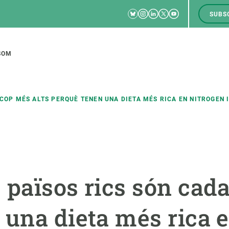
Bluesky
Instagram
Linkedin
Twitter
Youtube
SUBS
RRSS
M
to
SOM
tion
 COP MÉS ALTS PERQUÈ TENEN UNA DIETA MÉS RICA EN NITROGEN 
CIÈNCIA EN ACCIÓ
UNEIX-TE A NOSALTRES
a
Impacte
Borsa de treball
C
 països rics són cada
Solucions
Oportunitats acadèmiques
F
Innovació
Demana la teva MSCA-PF
M
una dieta més rica e
 ecosistemes
Política i gestió
Demana la teva beca ERC