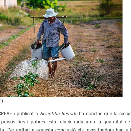
0)
 CREAF i publicat a
Scientific Reports
ha conclòs que la creixe
 països rics i pobres està relacionada amb la quantitat de 
ta. Per arribar a aquesta conclusió els investigadors han ut