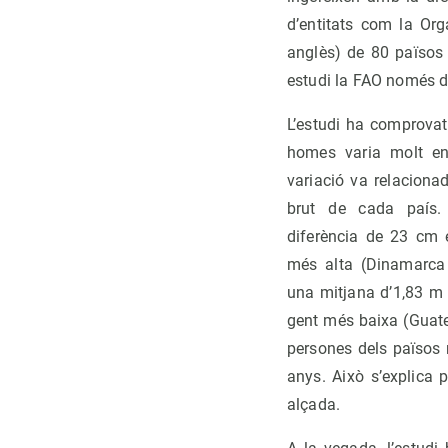
d’entitats com la Org
anglès) de 80 països 
estudi la FAO només d
L’estudi ha comprovat
homes varia molt en
variació va relaciona
brut de cada país.
diferència de 23 cm 
més alta (Dinamarca
una mitjana d’1,83 m 
gent més baixa (Guate
persones dels països 
anys. Això s’explica 
alçada.