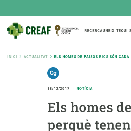
Vés
al
contingut
Main
RECERCA
UNEIX-TE
QUI 
CREAF
naviga
Fil
INICI
ACTUALITAT
ELS HOMES DE PAÏSOS RICS SÓN CADA
Featured
d'ariadna
INTRANET
Responsive
SOBRE NOSALTRES
RECERCA
responsive
18/12/2017
NOTÍCIA
El Centre
Directori de recerc
Els homes de
menu
Organització institucional
Biodiversitat
Transparència
Canvi global
perquè tenen 
La nostra gent
Funcionament dels