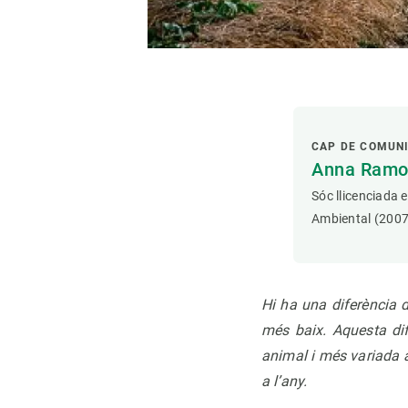
CAP DE COMUN
Anna Ramon
Sóc llicenciada 
Ambiental (2007
Hi ha una diferència 
més baix. Aquesta dif
animal i més variada a
a l’any.