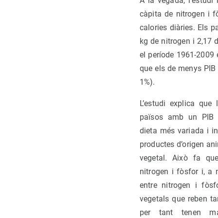
A la vegada, l’estudi
càpita de nitrogen i 
calories diàries. Els 
kg de nitrogen i 2,17 
el període 1961-2009
que els de menys PIB 
1%).
L’estudi explica que
països amb un PIB 
dieta més variada i i
productes d’origen an
vegetal. Això fa qu
nitrogen i fòsfor i, a
entre nitrogen i fòs
vegetals que reben t
per tant tenen maj