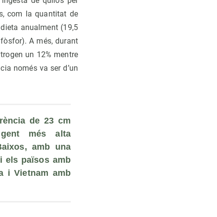
 ingesta de quilos per
s, com la quantitat de
a dieta anualment (19,5
 fòsfor). A més, durant
itrogen un 12% mentre
ncia només va ser d’un
rència de 23 cm 
gent més alta 
Baixos, amb una 
i els països amb 
a i Vietnam amb 