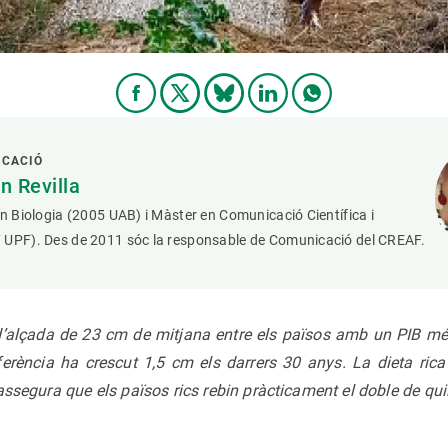
ICACIÓ
 Revilla
en Biologia (2005 UAB) i Màster en Comunicació Científica i
 UPF). Des de 2011 sóc la responsable de Comunicació del CREAF.
d’alçada de 23 cm de mitjana entre els països amb un PIB més 
erència ha crescut 1,5 cm els darrers 30 anys. La dieta rica
ssegura que els països rics rebin pràcticament el doble de quil