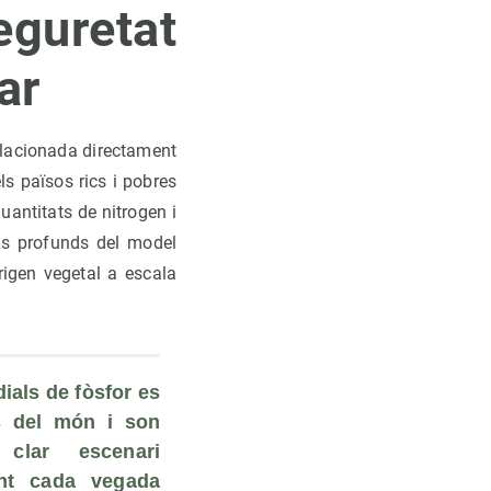
uretat
ar
relacionada directament
ls països rics i pobres
uantitats de nitrogen i
vis profunds del model
rigen vegetal a escala
als de fòsfor es 
 del món i son 
lar escenari 
nt cada vegada 