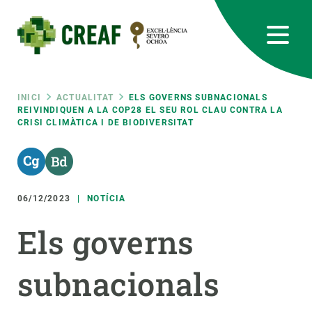
Vés
al
contingut
CREAF
EN
CA
ES
Bluesky
Instagram
Linkedin
Twitter
Youtube
RRSS
Fil
INICI
ACTUALITAT
ELS GOVERNS SUBNACIONALS
REIVINDIQUEN A LA COP28 EL SEU ROL CLAU CONTRA LA
CRISI CLIMÀTICA I DE BIODIVERSITAT
Featured
INTRANET
d'ariadna
responsive
06/12/2023
NOTÍCIA
Responsive
SOBRE NOSALTRES
Els governs
menu
RECERCA
subnacionals
CIÈNCIA EN ACCIÓ
UNEIX-TE A NOSALTRES