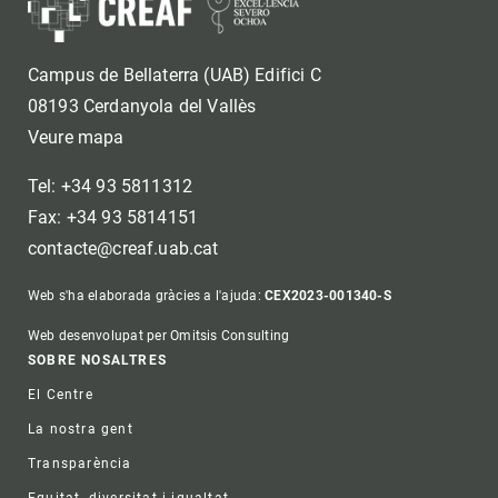
Campus de Bellaterra (UAB) Edifici C
08193 Cerdanyola del Vallès
Veure mapa
Tel: +34 93 5811312
Fax: +34 93 5814151
contacte@creaf.uab.cat
Web s'ha elaborada gràcies a l'ajuda:
CEX2023-001340-S
Web desenvolupat per Omitsis Consulting
Footer
SOBRE NOSALTRES
El Centre
La nostra gent
Transparència
Equitat, diversitat i igualtat