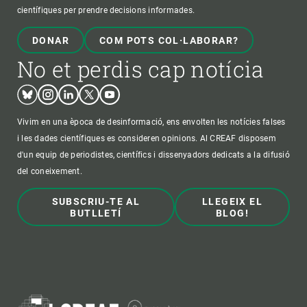
científiques per prendre decisions informades.
DONAR
COM POTS COL·LABORAR?
No et perdis cap notícia
Bluesky
Instagram
Linkedin
Twitter
Youtube
Vivim en una època de desinformació, ens envolten les notícies falses
i les dades científiques es consideren opinions. Al CREAF disposem
d'un equip de periodistes, científics i dissenyadors dedicats a la difusió
del coneixement.
SUBSCRIU-TE AL
LLEGEIX EL
BUTLLETÍ
BLOG!