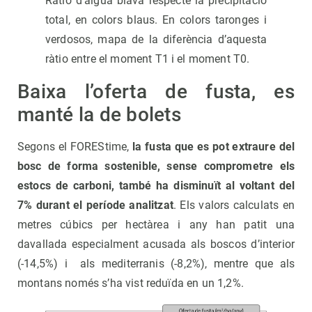
Ràtio d'aigua blava respecte la precipitació
total, en colors blaus. En colors taronges i
verdosos, mapa de la diferència d’aquesta
ràtio entre el moment T1 i el moment T0.
Baixa l’oferta de fusta, es
manté la de bolets
Segons el FOREStime,
la fusta que es pot extraure del
bosc de forma sostenible, sense comprometre els
estocs de carboni, també ha disminuït al voltant del
7% durant el període analitzat
. Els valors calculats en
metres cúbics per hectàrea i any han patit una
davallada especialment acusada als boscos d’interior
(-14,5%) i als mediterranis (-8,2%), mentre que als
montans només s’ha vist reduïda en un 1,2%.