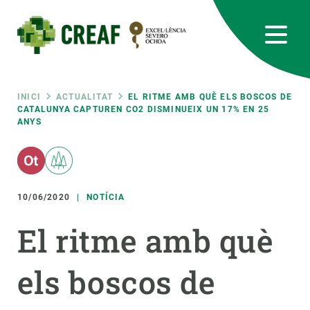
Vés
al
contingut
CREAF
EN
CA
ES
Bluesky
Instagram
Linkedin
Twitter
Youtube
RRSS
Fil
INICI
ACTUALITAT
EL RITME AMB QUÈ ELS BOSCOS DE
CATALUNYA CAPTUREN CO2 DISMINUEIX UN 17% EN 25
ANYS
Featured
INTRANET
d'ariadna
responsive
10/06/2020
NOTÍCIA
Responsive
SOBRE NOSALTRES
El ritme amb què
menu
RECERCA
els boscos de
CIÈNCIA EN ACCIÓ
UNEIX-TE A NOSALTRES