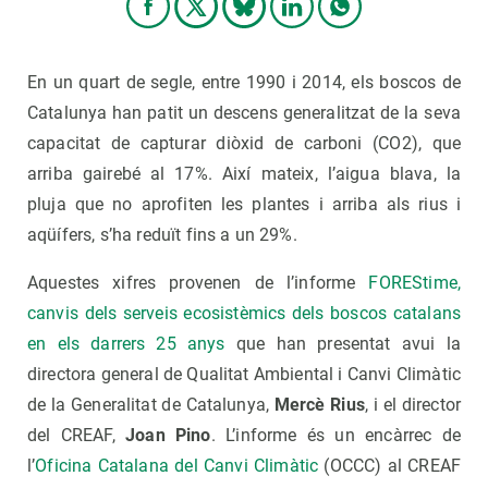
En un quart de segle, entre 1990 i 2014, els boscos de
Catalunya han patit un descens generalitzat de la seva
capacitat de capturar diòxid de carboni (CO2), que
arriba gairebé al 17%. Així mateix, l’aigua blava, la
pluja que no aprofiten les plantes i arriba als rius i
aqüífers, s’ha reduït fins a un 29%.
Aquestes xifres provenen de l’informe
FOREStime,
canvis dels serveis ecosistèmics dels boscos catalans
en els darrers 25 anys
que han presentat avui la
directora general de Qualitat Ambiental i Canvi Climàtic
de la Generalitat de Catalunya,
Mercè Rius
, i el director
del CREAF,
Joan Pino
. L’informe és un encàrrec de
l’
Oficina Catalana del Canvi Climàtic
(OCCC) al CREAF