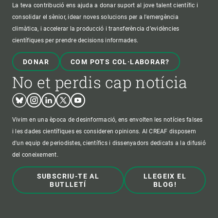
La teva contribució ens ajuda a donar suport al jove talent científic i
consolidar el sènior, idear noves solucions per a l'emergència
climàtica, i accelerar la producció i transferència d’evidències
científiques per prendre decisions informades.
DONAR
COM POTS COL·LABORAR?
No et perdis cap notícia
Bluesky
Instagram
Linkedin
Twitter
Youtube
Vivim en una època de desinformació, ens envolten les notícies falses
i les dades científiques es consideren opinions. Al CREAF disposem
d'un equip de periodistes, científics i dissenyadors dedicats a la difusió
del coneixement.
SUBSCRIU-TE AL
LLEGEIX EL
BUTLLETÍ
BLOG!