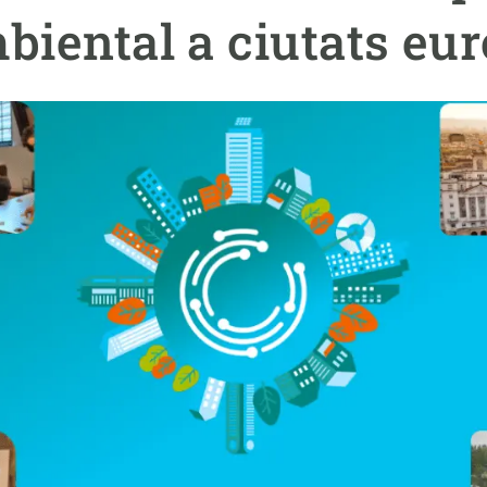
erra
Serveis tècnics
Programa de màsters i doctorat
biental a ciutats eu
s
Vine de visitant o sabàtic
Segell de bones pràctiques HRS4R
Un lloc on créixer
Desenvolupament de carrera
Seminaris i activitats internes
T’oferim formació