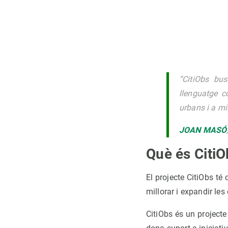
“CitiObs bus
llenguatge c
urbans i a mil
JOAN MASÓ
Què és CitiO
El projecte CitiObs té 
millorar i expandir le
CitiObs és un project