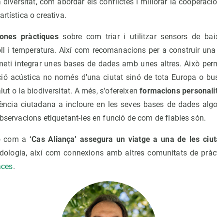
la diversitat, com abordar els conflictes i millorar la cooperac
artística o creativa.
ones pràctiques
sobre com triar i utilitzar sensors de ba
oll i temperatura. Així com recomanacions per a construir una
meti integrar unes bases de dades amb unes altres. Això perm
 acústica no només d'una ciutat sinó de tota Europa o busc
salut o la biodiversitat. A més, s'ofereixen
formacions personali
iència ciutadana a incloure en les seves bases de dades alg
observacions etiquetant-les en funció de com de fiables són.
ió com a
‘Cas Aliança’ assegura un viatge a una de les ciut
dologia, així com connexions amb altres comunitats de pràc
aces
.