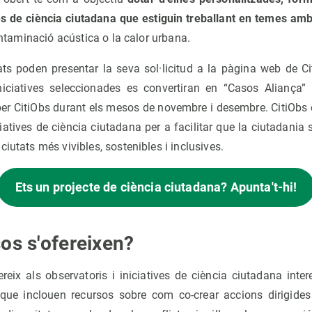
es de ciència ciutadana que estiguin treballant en temes am
 contaminació acústica o la calor urbana.
ats poden presentar la seva sol·licitud a la pàgina web de Ci
iciatives seleccionades es convertiran en “Casos Aliança” 
 per CitiObs durant els mesos de novembre i desembre. CitiObs 
iatives de ciència ciutadana per a facilitar que la ciutadania s
iutats més vivibles, sostenibles i inclusives.
Ets un projecte de ciència ciutadana? Apunta't-hi!
sos s'ofereixen?
ereix als observatoris i iniciatives de ciència ciutadana inter
que inclouen recursos sobre com co-crear accions dirigides