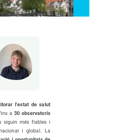
orar l'estat de salut
fins a
30 observatoris
s siguin més fiables i
nacional i global. La
ació i oportunitats de