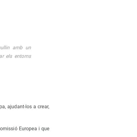
cullin amb un
r els entorns
a, ajudant-los a crear,
Comissió Europea i que