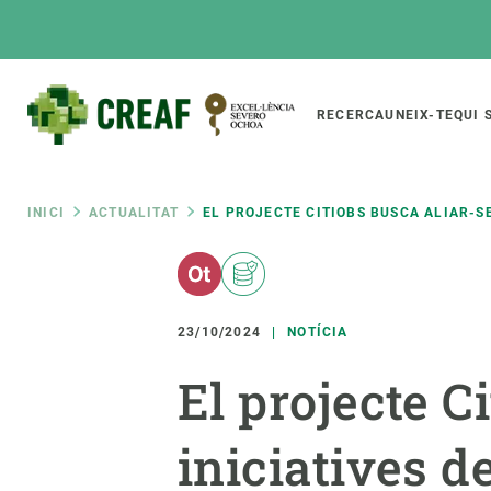
Vés
al
contingut
Main
RECERCA
UNEIX-TE
QUI 
CREAF
naviga
Fil
INICI
ACTUALITAT
EL PROJECTE CITIOBS BUSCA ALIAR-S
Featured
d'ariadna
INTRANET
Responsive
SOBRE NOSALTRES
RECERCA
responsive
23/10/2024
NOTÍCIA
El Centre
Directori de recerc
El projecte C
menu
Organització institucional
Biodiversitat
Transparència
Canvi global
iniciatives d
La nostra gent
Funcionament dels