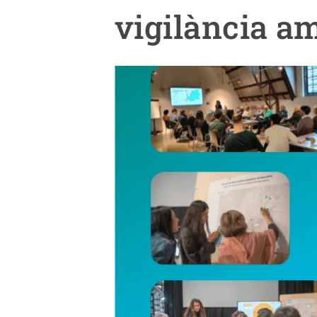
Marca i logotips
Observació de la t
vigilància am
Infraestructures
Temes transversal
Equitat, Diversitat i Inclusió (EDI)
Publicacions
Oficina de premsa
Synthesis Actions
Ciència oberta i gestió del coneixement
Documentació