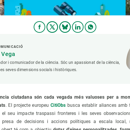
OMUNICACIÓ
a Vega
iador i comunicador de la ciència. Sóc un apassionat de la ciència,
les seves dimensions socials i històriques.
ència ciutadana són cada vegada més valuoses per a monit
ats
. El projecte europeu
CitiObs
busca establir aliances amb 
 el seu impacte traspassi fronteres i les seves observacion
 presa de decisions i accions polítiques a escala local, 
 obert té com a objectiu
dotar d'eines personalitzades, form