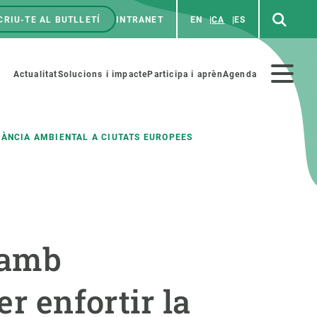
CRIU-TE AL BUTLLETÍ
INTRANET
EN
CA
ES
enú
p
Menú
Actualitat
Solucions i impacte
Participa i aprèn
Agenda
secundario
ILÀNCIA AMBIENTAL A CIUTATS EUROPEES
PARTICIPA
NOTÍCIES I AGENDA
iència i art
Agenda
e amb
es ciència amb nosaltres
Esdeveniments anteriors
aterials educatius
Actualitat
r enfortir la
COL·LABORA
Notícies