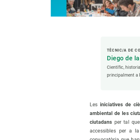
TÈCNIC/A DE C
Diego de l
Científic, histor
principalment a 
Les
iniciatives de
ci
ambiental de les ciut
ciutadans
per tal que
accessibles per a la
convocatòria que han