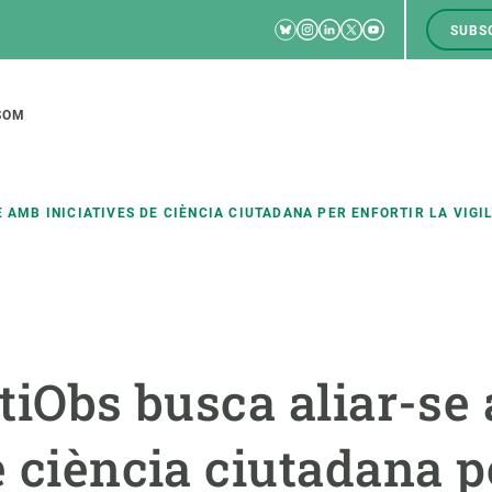
Bluesky
Instagram
Linkedin
Twitter
Youtube
SUBS
RRSS
M
to
SOM
tion
E AMB INICIATIVES DE CIÈNCIA CIUTADANA PER ENFORTIR LA VIG
CIÈNCIA EN ACCIÓ
UNEIX-TE A NOSALTRES
a
Impacte
Borsa de treball
C
itiObs busca aliar-s
Solucions
Oportunitats acadèmiques
F
Innovació
Demana la teva MSCA-PF
M
e ciència ciutadana pe
 ecosistemes
Política i gestió
Demana la teva beca ERC