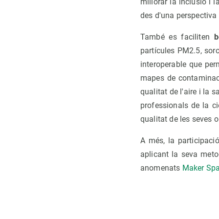
millorar la inclusió i 
des d'una perspectiva 
També es faciliten
b
partícules PM2.5, sor
interoperable que per
mapes de contaminació
qualitat de l'aire i la 
professionals de la c
qualitat de les seves 
A més, la participac
aplicant la seva meto
anomenats
Maker Sp