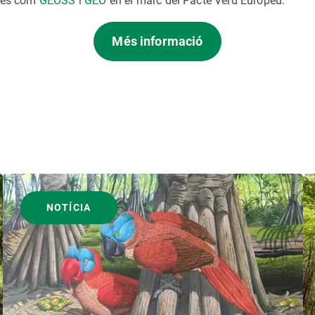
ives com
GEOSS
i
GEO
en el marc del Pacte Verd Europeu.
Més informació
NOTÍCIA