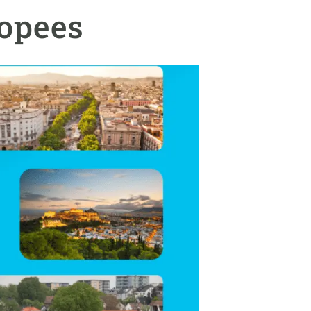
Biodiversitat
ropees
Canvi global
Funcionament dels ecosistemes
Observació de la terra