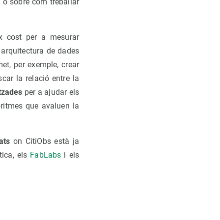
ió o sobre com treballar
ix cost per a mesurar
 arquitectura de dades
et, per exemple, crear
ar la relació entre la
tzades
per a ajudar els
oritmes que avaluen la
ats
on CitiObs està ja
tica, els
FabLabs
i els