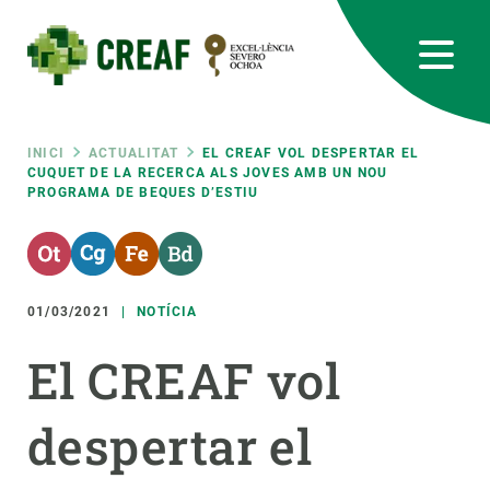
Vés
al
contingut
CREAF
EN
CA
ES
Bluesky
Instagram
Linkedin
Twitter
Youtube
RRSS
Fil
INICI
ACTUALITAT
EL CREAF VOL DESPERTAR EL
CUQUET DE LA RECERCA ALS JOVES AMB UN NOU
PROGRAMA DE BEQUES D’ESTIU
Featured
INTRANET
d'ariadna
responsive
01/03/2021
NOTÍCIA
Responsive
SOBRE NOSALTRES
El CREAF vol
menu
RECERCA
despertar el
CIÈNCIA EN ACCIÓ
UNEIX-TE A NOSALTRES