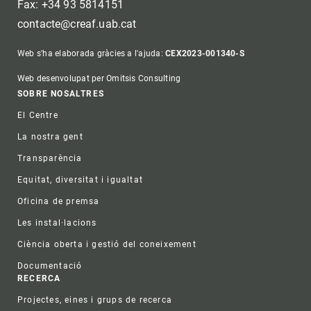
Fax: +34 93 5814151
contacte@creaf.uab.cat
Web s'ha elaborada gràcies a l'ajuda:
CEX2023-001340-S
Web desenvolupat per Omitsis Consulting
Footer
SOBRE NOSALTRES
El Centre
La nostra gent
Transparència
Equitat, diversitat i igualtat
Oficina de premsa
Les instal·lacions
Ciència oberta i gestió del coneixement
Documentació
RECERCA
Projectes, eines i grups de recerca