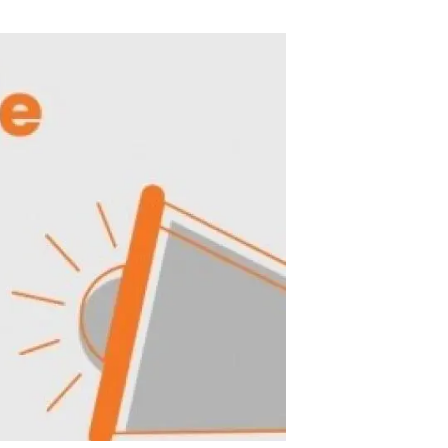
Biodiversitat
Canvi global
Funcionament dels ecosistemes
Observació de la terra