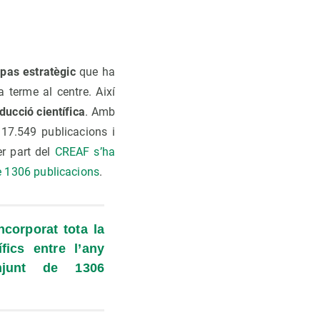
n
pas estratègic
que ha
 terme al centre. Així
oducció científica
. Amb
 17.549 publicacions i
er part del
CREAF s’ha
de 1306 publicacions
.
corporat tota la 
fics entre l’any 
junt de 1306 