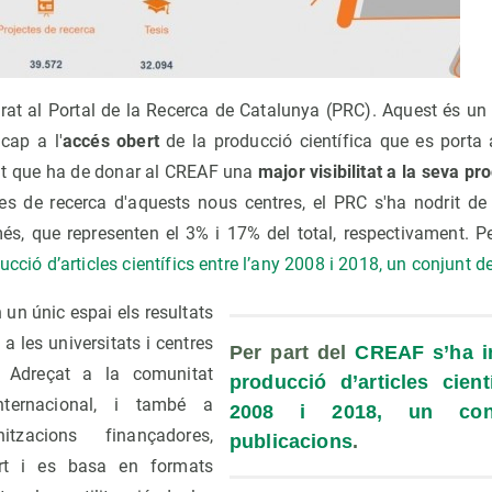
rat al Portal de la Recerca de Catalunya (PRC). Aquest és u
cap a l'
accés obert
de la producció científica que es porta a
tat que ha de donar al CREAF una
major visibilitat a la seva pr
es de recerca d'aquests nous centres, el PRC s'ha nodrit de
és, que representen el 3% i 17% del total, respectivament. P
ucció d’articles científics entre l’any 2008 i 2018, un conjunt 
n un únic espai els resultats
a les universitats i centres
Per part del 
CREAF s’ha in
. Adreçat a la comunitat
producció d’articles cientí
internacional, i també a
2008 i 2018, un con
tzacions finançadores,
publicacions
.
rt i es basa en formats