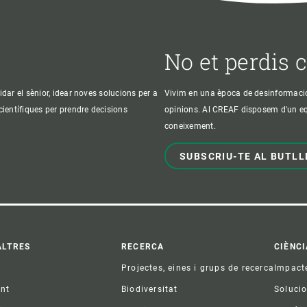
No et perdis 
idar el sènior, idear noves solucions per a
Vivim en una època de desinformació, 
 científiques per prendre decisions
opinions. Al CREAF disposem d'un equi
coneixement.
SUBSCRIU-TE AL BUTLL
ter
ALTRES
RECERCA
CIÈNCI
Projectes, eines i grups de recerca
Impact
ent
Biodiversitat
Soluci