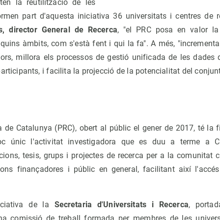
ten la reutilització de les
rmen part d'aquesta iniciativa 36 universitats i centres de r
, director General de Recerca
, "el PRC posa en valor l
uins àmbits, com s'està fent i qui la fa". A més, "incrementa l'
dors, millora els processos de gestió unificada de les dades 
participants, i facilita la projecció de la potencialitat del conju
 de Catalunya (PRC), obert al públic el gener de 2017, té la fin
loc únic l'activitat investigadora que es duu a terme a 
cions, tesis, grups i projectes de recerca per a la comunitat ci
ons finançadores i públic en general, facilitant així l'accé
iciativa de la
Secretaria d'Universitats i Recerca
, porta
 comissió de treball formada per membres de les universi