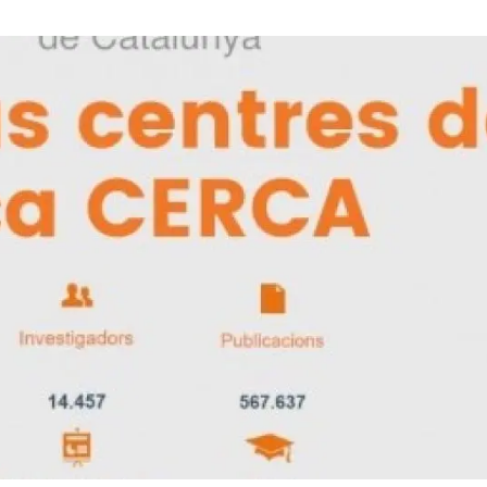
erra
Serveis tècnics
Programa de màsters i doctorat
s
Vine de visitant o sabàtic
Segell de bones pràctiques HRS4R
Un lloc on créixer
Desenvolupament de carrera
Seminaris i activitats internes
T’oferim formació