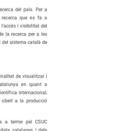
ecerca del país. Per a
a recerca que es fa a
accés i visibilitat del
de la recerca per a les
nt del sistema català de
alitat de visualitzar i
Catalunya en quant a
entífica internacional,
s obert a la producció
da a terme pel CSUC
tats catalanes i dels