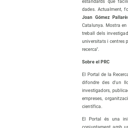
estàndards que facili
dades. Actualment, fo
Joan Gómez Pallarès
Catalunya. Mostra en q
treball dels investiga
universitats i centres 
recerca".
Sobre el PRC
El Portal de la Recerca
difondre des d'un l
investigadors, publica
empreses, organitzaci
científica.
El Portal és una in
conjuntament amb una