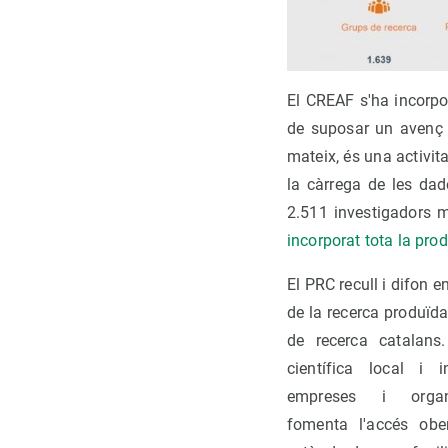
El CREAF s'ha incorpo
de suposar un avenç 
mateix, és una activi
la càrrega de les dad
2.511 investigadors m
incorporat tota la prod
El PRC recull i difon e
de la recerca produïda 
de recerca catalans
científica local i 
empreses i organi
fomenta l'accés obe