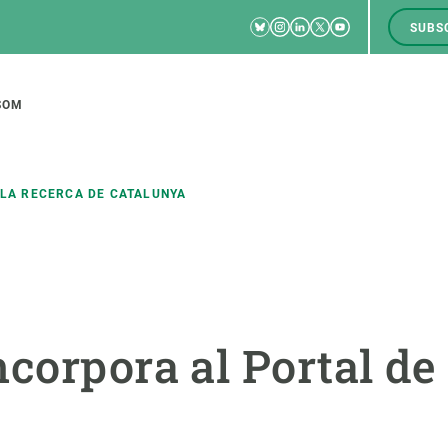
Bluesky
Instagram
Linkedin
Twitter
Youtube
SUBS
RRSS
M
to
SOM
tion
 LA RECERCA DE CATALUNYA
CIÈNCIA EN ACCIÓ
UNEIX-TE A NOSALTRES
a
Impacte
Borsa de treball
C
corpora al Portal de
Solucions
Oportunitats acadèmiques
F
Innovació
Demana la teva MSCA-PF
M
 ecosistemes
Política i gestió
Demana la teva beca ERC