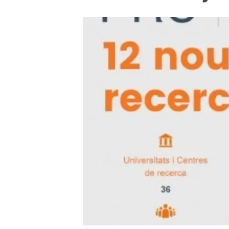
Marca i logotips
Observació de la t
Infraestructures
Temes transversal
Equitat, Diversitat i Inclusió (EDI)
Publicacions
Oficina de premsa
Synthesis Actions
Ciència oberta i gestió del coneixement
Documentació