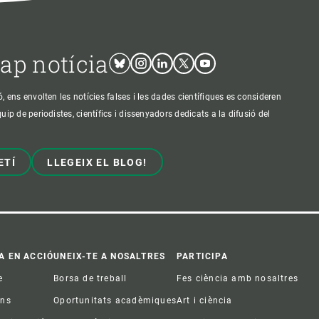
cap notícia
Bluesky
Instagram
Linkedin
Twitter
Youtube
ens envolten les notícies falses i les dades científiques es consideren
p de periodistes, científics i dissenyadors dedicats a la difusió del
ETÍ
LLEGEIX EL BLOG!
A EN ACCIÓ
UNEIX-TE A NOSALTRES
PARTICIPA
e
Borsa de treball
Fes ciència amb nosaltres
ons
Oportunitats acadèmiques
Art i ciència