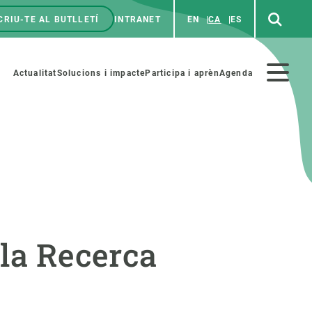
CRIU-TE AL BUTLLETÍ
INTRANET
EN
CA
ES
enú
p
Menú
Actualitat
Solucions i impacte
Participa i aprèn
Agenda
secundario
PARTICIPA
NOTÍCIES I AGENDA
iència i art
Agenda
 la Recerca
es ciència amb nosaltres
Esdeveniments anteriors
aterials educatius
Actualitat
COL·LABORA
Notícies