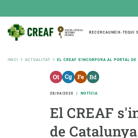
Vés
al
contingut
Main
RECERCA
UNEIX-TE
QUI 
CREAF
naviga
Fil
INICI
ACTUALITAT
EL CREAF S'INCORPORA AL PORTAL DE
Featured
d'ariadna
INTRANET
Responsive
SOBRE NOSALTRES
RECERCA
responsive
28/04/2020
NOTÍCIA
El Centre
Directori de recerc
El CREAF s'in
menu
Organització institucional
Biodiversitat
Transparència
Canvi global
de Catalunya
La nostra gent
Funcionament dels