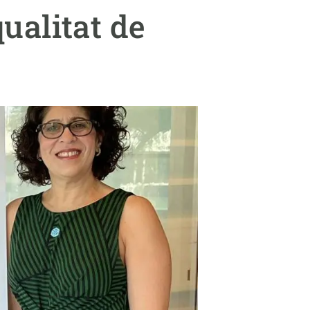
Biodiversitat
qualitat de
Canvi global
Funcionament dels ecosistemes
Observació de la terra