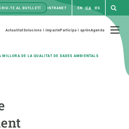
CRIU-TE AL BUTLLETÍ
INTRANET
EN
CA
ES
enú
p
Menú
Actualitat
Solucions i impacte
Participa i aprèn
Agenda
secundario
A MILLORA DE LA QUALITAT DE DADES AMBIENTALS
PARTICIPA
NOTÍCIES I AGENDA
iència i art
Agenda
e
es ciència amb nosaltres
Esdeveniments anteriors
aterials educatius
Actualitat
ment
COL·LABORA
Notícies