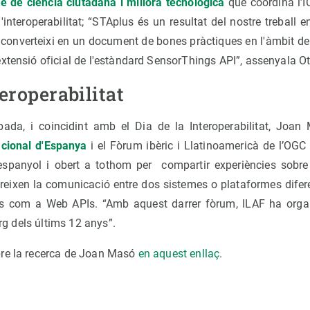
e de ciència ciutadana i millora tecnològica
que coordina l’I
'interoperabilitat; “STAplus és un resultat del nostre treball 
 converteixi en un document de bones pràctiques en l'àmbit de 
xtensió oficial de l'estàndard SensorThings API”, assenyala O
teroperabilitat
bada, i coincidint amb el Dia de la Interoperabilitat, Joa
Nacional d'Espanya
i el Fòrum ibèric i Llatinoamericà de l’OGC 
spanyol i obert a tothom per compartir experiències sobre
voreixen la comunicació entre dos sistemes o plataformes difer
ès com a Web APIs. “Amb aquest darrer fòrum, ILAF ha organi
arg dels últims 12 anys”.
bre la recerca de Joan Masó
en aquest enllaç
.