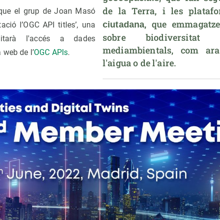
de la Terra, i les plataf
 que el grup de Joan Masó
, que emmagatze
ciutadana
ació l’OGC API titles’, una
sobre biodiversitat 
litarà l'accés a dades
mediambientals, com ara 
 web de l’
OGC APIs
.