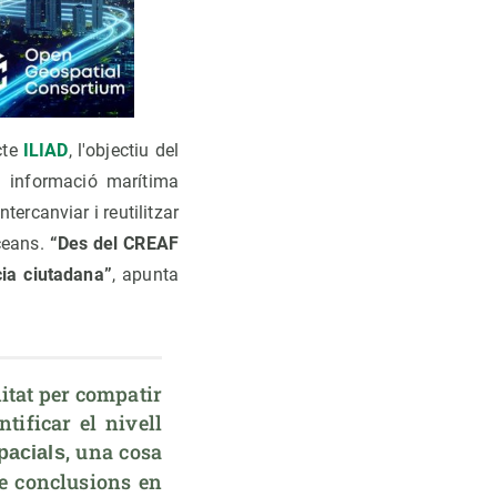
cte
ILIAD
, l'objectiu del
n informació marítima
ercanviar i reutilitzar
oceans.
“Des del CREAF
ia ciutadana”
, apunta
itat per compatir 
tificar el nivell 
, una cosa 
pacials
e conclusions en 