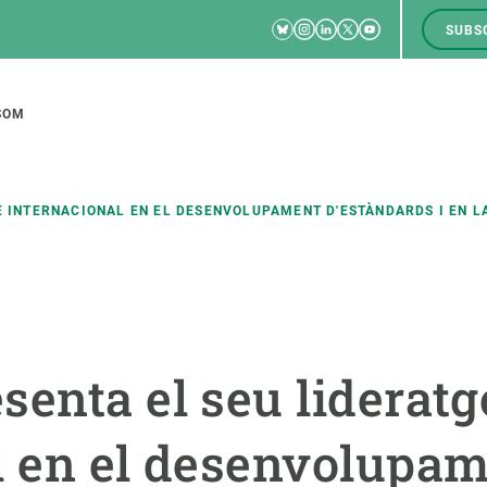
Bluesky
Instagram
Linkedin
Twitter
Youtube
SUBS
RRSS
M
to
SOM
tion
E INTERNACIONAL EN EL DESENVOLUPAMENT D'ESTÀNDARDS I EN L
CIÈNCIA EN ACCIÓ
UNEIX-TE A NOSALTRES
a
Impacte
Borsa de treball
C
senta el seu lideratg
Solucions
Oportunitats acadèmiques
F
Innovació
Demana la teva MSCA-PF
M
l en el desenvolupa
 ecosistemes
Política i gestió
Demana la teva beca ERC