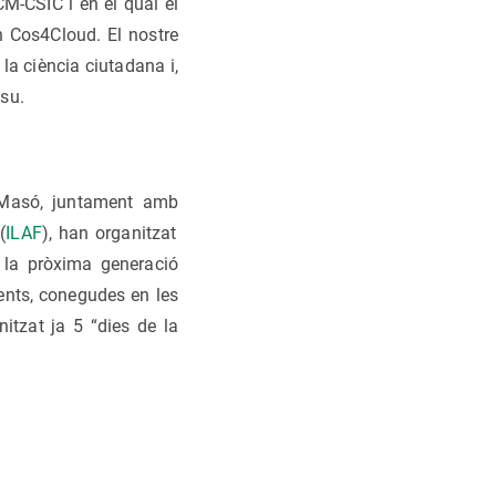
CM-CSIC i en el qual el
en Cos4Cloud. El nostre
la ciència ciutadana i,
tsu.
n Masó, juntament amb
(
ILAF
), han organitzat
 la pròxima generació
ents, conegudes en les
tzat ja 5 “dies de la