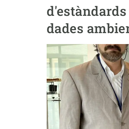
Marca i logotips
Observació de la t
d'estàndards 
Infraestructures
Temes transversal
Equitat, Diversitat i Inclusió (EDI)
Publicacions
dades ambie
Oficina de premsa
Synthesis Actions
Ciència oberta i gestió del coneixement
Documentació