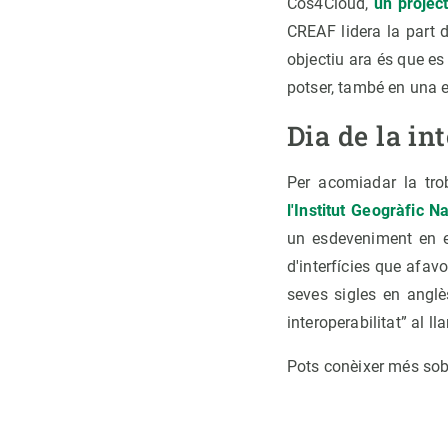
Cos4Cloud,
un project
CREAF lidera la part d
objectiu ara és que es
potser, també en una e
Dia de la in
Per acomiadar la tro
l'Institut Geogràfic 
un esdeveniment en e
d'interfícies que afa
seves sigles en angl
interoperabilitat” al ll
Pots conèixer més so