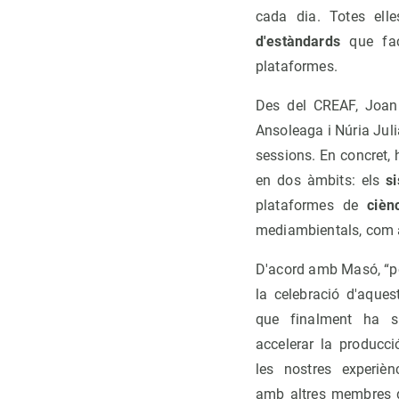
cada dia. Totes ell
d'estàndards
que faci
plataformes.
Des del CREAF, Joan
Ansoleaga i Núria Jul
sessions. En concret,
en dos àmbits: els
s
plataformes de
cièn
mediambientals, com ara
D'acord amb Masó, “p
la celebració d'aques
que finalment ha si
accelerar la producci
les nostres experiènc
amb altres membres d