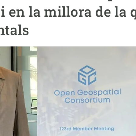
erra
Serveis tècnics
Programa de màsters i doctorat
i en la millora de la 
s
Vine de visitant o sabàtic
Segell de bones pràctiques HRS4R
ntals
Un lloc on créixer
Desenvolupament de carrera
Seminaris i activitats internes
T’oferim formació