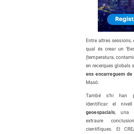
Entre altres sessions,
qual és crear un ‘Be
(temperatura, contamin
en recerques globals 
ens encarreguem de 
Masó.
També s'hi han pr
identificar el niv
geoespacials
, una c
extraure conclus
científiques. El CR