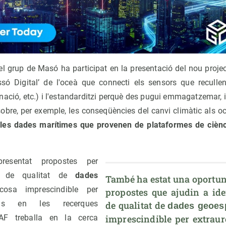
 el grup de Masó ha participat en la presentació del nou proje
ssó Digital’ de l'oceà que connecti els sensors que reculle
ació, etc.) i l'estandarditzi perquè des pugui emmagatzemar, int
sobre, per exemple, les conseqüències del canvi climàtic als 
les dades marítimes que provenen de plataformes de ciènc
esentat propostes per
ell de qualitat de
dades
També 
ha estat una oportun
osa imprescindible per
propostes que ajudin a iden
ions en les recerques
de qualitat de 
dades geoes
EAF treballa en la cerca
imprescindible per extraur