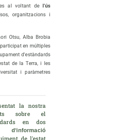
ies al voltant de
l'ús
sos, organitzacions i
ri Otsu, Alba Brobia
 participat en múltiples
olupament d'estàndards
stat de la Terra, i les
ersitat i paràmetres
ntat la nostra 
ats sobre el 
ndards en dos 
s d'informació 
iment de l'estat 