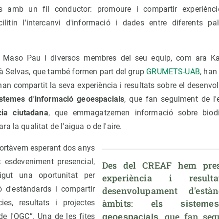
es amb un fil conductor: promoure i compartir experiènc
litin l'intercanvi d'informació i dades entre diferents paï
 Maso Pau i diversos membres del seu equip, com ara Kao
ià Selvas, que també formen part del grup
GRUMETS-UAB
, han
 han compartit la seva experiència i resultats sobre el desenv
istemes d'informació geoespacials
, que fan seguiment de l'e
cia ciutadana
, que emmagatzemen informació sobre biodiv
 la qualitat de l'aigua o de l'aire.
ortàvem esperant dos anys
t esdeveniment presencial,
Des del CREAF hem prese
gut una oportunitat per
experiència i result
ó d'estàndards i compartir
desenvolupament d'està
àmbits: els 
ies, resultats i projectes
sisteme
, que fan segu
e l'OGC”. Una de les fites
geoespacials