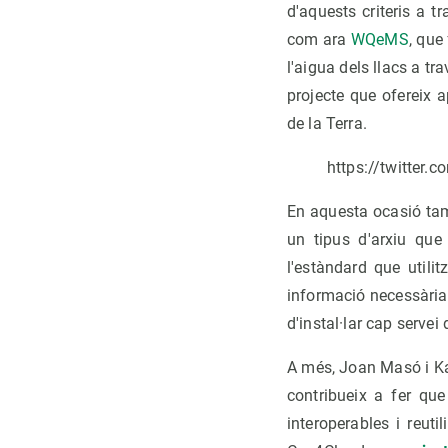
d'aquests criteris a t
com ara
WQeMS
, que
l'aigua dels llacs a tr
projecte que ofereix 
de la Terra.
https://twitter
En aquesta ocasió tam
un tipus d'arxiu que 
l'estàndard que utili
informació necessària 
d'instal·lar cap serve
A més, Joan Masó i Ka
contribueix a fer que
interoperables i reut