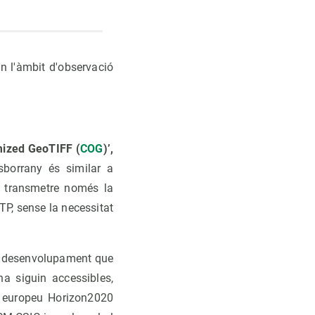
n l'àmbit d'observació
mized GeoTIFF (
COG
)’,
esborrany és similar a
er transmetre només la
TP, sense la necessitat
u desenvolupament que
na siguin accessibles,
te europeu Horizon2020