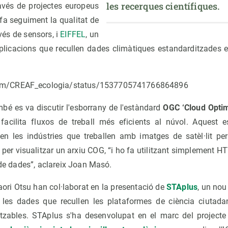
les recerques científiques.
ravés de projectes europeus
 fa seguiment la qualitat de
avés de sensors, i
EIFFEL
, un
aplicacions que recullen dades climàtiques estandarditzades e
.com/CREAF_ecologia/status/1537705741766864896
bé es va discutir l'esborrany de l'estàndard
OGC ‘Cloud Opti
facilita fluxos de treball més eficients al núvol. Aquest 
tzen les indústries que treballen amb imatges de satèl·lit p
per visualitzar un arxiu COG, “i ho fa utilitzant simplement HT
i de dades”, aclareix Joan Masó.
ori Otsu han col·laborat en la presentació de
STAplus
, un no
 les dades que recullen les plataformes de ciència ciutada
ilitzables. STAplus s'ha desenvolupat en el marc del projec