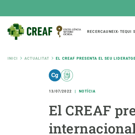
Vés
al
contingut
Main
RECERCA
UNEIX-TE
QUI 
CREAF
naviga
Fil
INICI
ACTUALITAT
EL CREAF PRESENTA EL SEU LIDERATG
Featured
d'ariadna
INTRANET
Responsive
SOBRE NOSALTRES
RECERCA
responsive
13/07/2022
NOTÍCIA
El Centre
Directori de recerc
El CREAF pre
menu
Organització institucional
Biodiversitat
Transparència
Canvi global
internaciona
La nostra gent
Funcionament dels