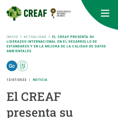
Pasar
al
contenido
principal
CREAF
EN
CA
ES
Bluesky
Instagram
Linkedin
Twitter
Youtube
RRSS
Ruta
INICIO
ACTUALIDAD
EL CREAF PRESENTA SU
LIDERAZGO INTERNACIONAL EN EL DESARROLLO DE
ESTÁNDARES Y EN LA MEJORA DE LA CALIDAD DE DATOS
Featured
INTRANET
AMBIENTALES
de
responsive
navegación
Responsive
13/07/2022
NOTICIA
SOBRE NOSOTROS
El CREAF
menu
INVESTIGACIÓN
CIENCIA EN ACCIÓN
presenta su
ÚNETE A NOSOTROS