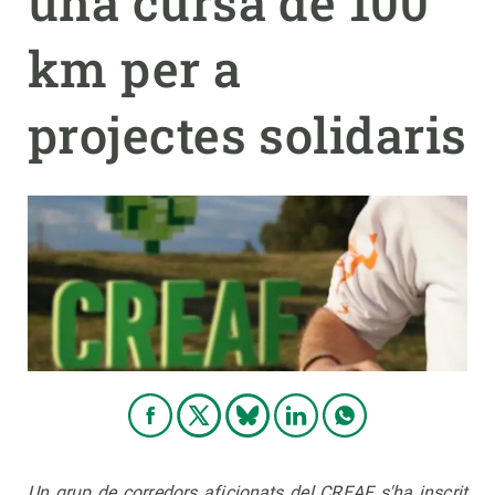
una cursa de 100
km per a
PARTICIPA
NOTÍCIES I AGENDA
projectes solidaris
Un grup de corredors aficionats del CREAF s'ha inscrit