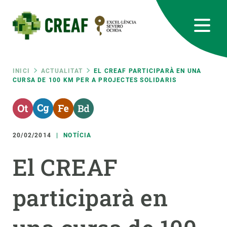
Vés
al
contingut
CREAF
EN
CA
ES
Bluesky
Instagram
Linkedin
Twitter
Youtube
RRSS
Fil
INICI
ACTUALITAT
EL CREAF PARTICIPARÀ EN UNA
CURSA DE 100 KM PER A PROJECTES SOLIDARIS
Featured
INTRANET
d'ariadna
responsive
20/02/2014
NOTÍCIA
Responsive
SOBRE NOSALTRES
El CREAF
menu
RECERCA
participarà en
CIÈNCIA EN ACCIÓ
UNEIX-TE A NOSALTRES