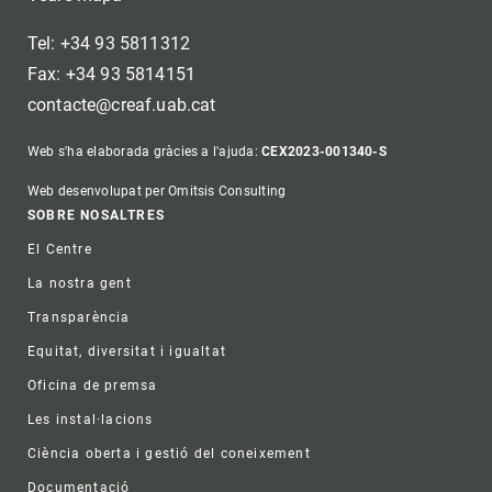
Tel: +34 93 5811312
Fax: +34 93 5814151
contacte@creaf.uab.cat
Web s'ha elaborada gràcies a l'ajuda:
CEX2023-001340-S
Web desenvolupat per Omitsis Consulting
Footer
SOBRE NOSALTRES
El Centre
La nostra gent
Transparència
Equitat, diversitat i igualtat
Oficina de premsa
Les instal·lacions
Ciència oberta i gestió del coneixement
Documentació