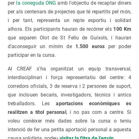
per
la coneguda ONG
amb l'objectiu de recaptar diners
per als centenars de projectes que té repartits pel món,
i per tant, representa un repte esportiu i solidari
alhora. Els participants hauran de recórrer els
100 Km
que separen Olot de St Feliu de Guíxols, i hauran
d'aconseguir un mínim de
1.500 euros
per poder
participar en la cursa.
Al CREAF s'ha organitzat un equip transversal,
interdisciplinari i força representatiu del centre: 4
corredors oficials, 3 de reserva i 2 persones de suport,
que inclouen becaris, investigadors, tècnics i antics
treballadors. Les
aportacions econòmiques es
realitzen a títol personal
, i no pas com a centre. Si
voleu conèixer més dades sobre la cursa o teniu
intenció de fer una petita aportació personal a aquesta
causa solidària, podeu
visitar la fitxa de l'equip
.