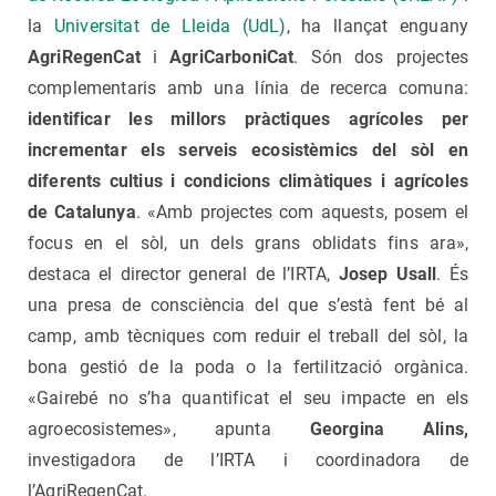
la
Universitat de Lleida (UdL)
, ha llançat enguany
AgriRegenCat
i
AgriCarboniCat
. Són dos projectes
complementaris amb una línia de recerca comuna:
identificar les millors pràctiques agrícoles per
incrementar els serveis ecosistèmics del sòl en
diferents cultius i condicions climàtiques i agrícoles
de Catalunya
. «Amb projectes com aquests, posem el
focus en el sòl, un dels grans oblidats fins ara»,
destaca el director general de l’IRTA,
Josep Usall
. És
una presa de consciència del que s’està fent bé al
camp, amb tècniques com reduir el treball del sòl, la
bona gestió de la poda o la fertilització orgànica.
«Gairebé no s’ha quantificat el seu impacte en els
agroecosistemes», apunta
Georgina Alins,
investigadora de l’IRTA i coordinadora de
l’AgriRegenCat.