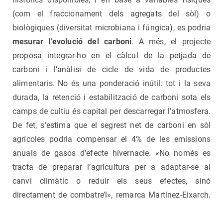
(com el fraccionament dels agregats del sòl) o
biològiques (diversitat microbiana i fúngica), es podria
mesurar l’evolució del carboni
. A més, el projecte
proposa integrar-ho en el càlcul de la petjada de
carboni i l’anàlisi de cicle de vida de productes
alimentaris. No és una ponderació inútil: tot i la seva
durada, la retenció i estabilització de carboni sota els
camps de cultiu és capital per descarregar l’atmosfera.
De fet, s’estima que el segrest net de carboni en sòl
agrícoles podria compensar el 4% de les emissions
anuals de gasos d'efecte hivernacle. «No només es
tracta de preparar l’agricultura per a adaptar-se al
canvi climàtic o reduir els seus efectes, sinó
directament de combatre’l», remarca Martínez-Eixarch.