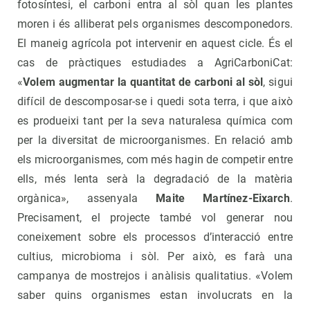
fotosíntesi, el carboni entra al sòl quan les plantes
moren i és alliberat pels organismes descomponedors.
El maneig agrícola pot intervenir en aquest cicle. És el
cas de pràctiques estudiades a AgriCarboniCat:
«
Volem augmentar la quantitat de carboni al sòl
, sigui
difícil de descomposar-se i quedi sota terra, i que això
es produeixi tant per la seva naturalesa química com
per la diversitat de microorganismes. En relació amb
els microorganismes, com més hagin de competir entre
ells, més lenta serà la degradació de la matèria
orgànica», assenyala
Maite Martínez-Eixarch
.
Precisament, el projecte també vol generar nou
coneixement sobre els processos d’interacció entre
cultius, microbioma i sòl. Per això, es farà una
campanya de mostrejos i anàlisis qualitatius. «Volem
saber quins organismes estan involucrats en la