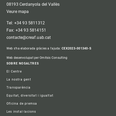
08193 Cerdanyola del Vallès
Veure mapa
Tel: +34 93 5811312
Fax: +34 93 5814151
contacte@creaf.uab.cat
Web s'ha elaborada gràcies a l'ajuda:
CEX2023-001340-S
Web desenvolupat per Omitsis Consulting
Footer
SOBRE NOSALTRES
El Centre
La nostra gent
Transparència
Equitat, diversitat i igualtat
Oficina de premsa
Les instal·lacions