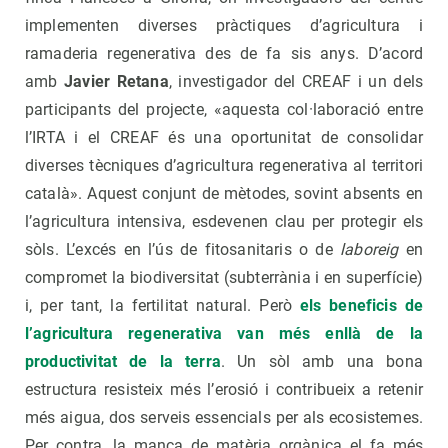
implementen diverses pràctiques d’agricultura i
ramaderia regenerativa des de fa sis anys. D’acord
amb
Javier Retana
, investigador del CREAF i un dels
participants del projecte, «aquesta col·laboració entre
l’IRTA i el CREAF és una oportunitat de consolidar
diverses tècniques d’agricultura regenerativa al territori
català». Aquest conjunt de mètodes, sovint absents en
l’agricultura intensiva, esdevenen clau per protegir els
sòls. L’excés en l’ús de fitosanitaris o de
laboreig
en
compromet la biodiversitat (subterrània i en superfície)
i, per tant, la fertilitat natural. Però
els beneficis de
l’agricultura regenerativa van més enllà de la
productivitat de la terra
. Un sòl amb una bona
estructura resisteix més l’erosió i contribueix a retenir
més aigua, dos serveis essencials per als ecosistemes.
Per contra, la manca de matèria orgànica el fa més