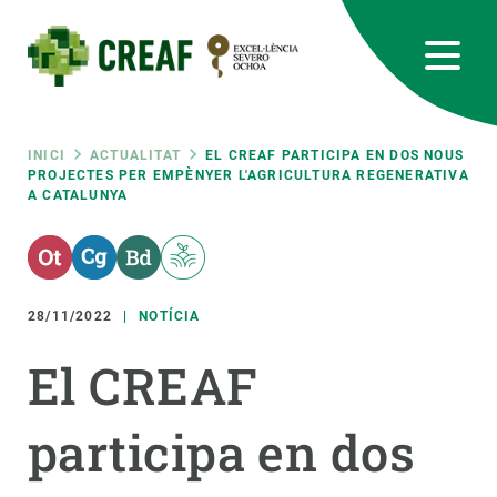
Vés
al
contingut
CREAF
EN
CA
ES
Bluesky
Instagram
Linkedin
Twitter
Youtube
RRSS
Fil
INICI
ACTUALITAT
EL CREAF PARTICIPA EN DOS NOUS
PROJECTES PER EMPÈNYER L'AGRICULTURA REGENERATIVA
A CATALUNYA
Featured
INTRANET
d'ariadna
responsive
28/11/2022
NOTÍCIA
Responsive
SOBRE NOSALTRES
El CREAF
menu
RECERCA
participa en dos
CIÈNCIA EN ACCIÓ
UNEIX-TE A NOSALTRES