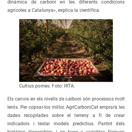
dinàmica de carboni en les diferents condicions
agrícoles a Catalunya», explica la científica.
Cultius pomes. Foto: IRTA.
Els canvis en els nivells de carboni són processos molt
lents. Per copsar-los millor, AgriCarboniCat emprarà les
dades recopilades sobre el terreny a fi de crear
indicadors i testar models predictius. Partint dels
històrics disponibles, i en base a variables físiques