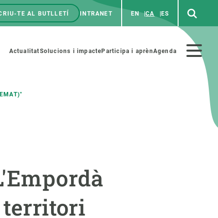
CRIU-TE AL BUTLLETÍ
INTRANET
EN
CA
ES
enú
p
Menú
Actualitat
Solucions i impacte
Participa i aprèn
Agenda
secundario
EMAT)"
PARTICIPA
NOTÍCIES I AGENDA
iència i art
Agenda
"L'Empordà
es ciència amb nosaltres
Esdeveniments anteriors
aterials educatius
Actualitat
territori
COL·LABORA
Notícies