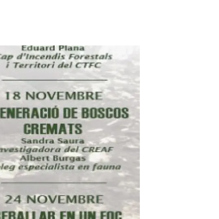
Biodiversitat
Canvi global
Funcionament dels ecosistemes
Observació de la terra