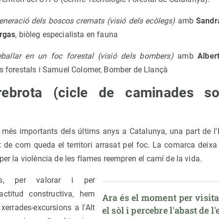
neració dels boscos cremats (visió dels ecòlegs)
amb
Sandr
urgas
, biòleg especialista en fauna
ballar en un foc forestal (visió dels bombers)
amb
Alber
is forestals i Samuel Colomer, Bomber de Llançà
ebrota (cicle de caminades sob
 més importants dels últims anys a Catalunya, una part de 
t de com queda el territori arrasat pel foc. La comarca deixa d
 per la violència de les flames reempren el camí de la vida.
nos, per valorar i per
ctitud constructiva, hem
Ara és el moment per visitar,
xerrades-excursions a l'Alt
el sòl i percebre l'abast de 