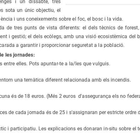
ges i un dissabte, tres
es sota un únic objectiu, el
ència i uns coneixements sobre el foc, el bosc i la vida.
da de tres punts de vista diferents: el dels tècnics de forest
ment i gestió; el dels ecòlegs, amb una visió ecosistèmica del b
rada a garantir i proporcionar seguretat a la població.
de les jornades:
entre elles. Pots apuntar-te a la/les que vulguis.
ntorn una temàtica diferent relacionada amb els incendis.
cuna és de 18 euros. (Més 2 euros d'assegurança els no federa
es de cada jornada és de 25 i s'assignaran per estricte ordre d
tic i participatiu. Les explicacions es donaran in-situ sobre el t