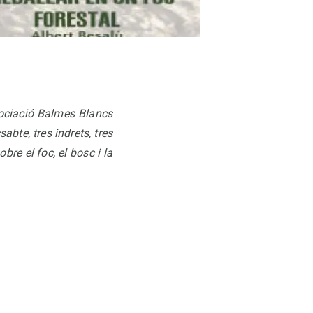
ssociació Balmes Blancs
bte, tres indrets, tres
re el foc, el bosc i la