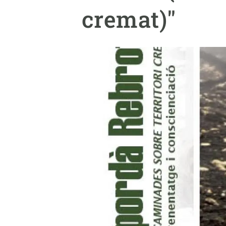
Marca i logotips
Observació de la t
cremat)"
Infraestructures
Temes transversal
Equitat, Diversitat i Inclusió (EDI)
Publicacions
Oficina de premsa
Synthesis Actions
Ciència oberta i gestió del coneixement
Documentació