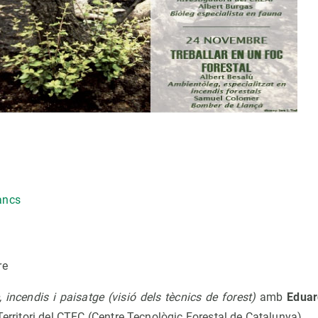
ancs
re
, incendis i paisatge (visió dels tècnics de forest)
amb
Eduar
 Territori del CTFC (Centre Tecnològic Forestal de Catalunya).