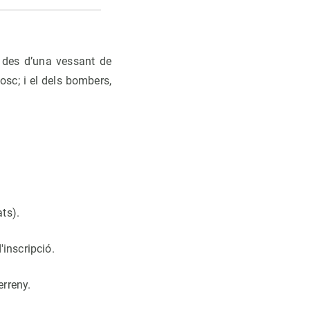
, des d’una vessant de
osc; i el dels bombers,
ts).
'inscripció.
erreny.