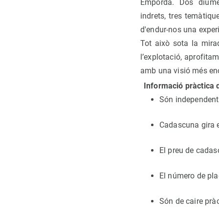
Empordà. Dos diumen
indrets, tres temàtiqu
d'endur-nos una experi
Tot això sota la mira
l’explotació, aprofita
amb una visió més enca
Informació pràctica 
Són independents 
Cadascuna gira e
El preu de cadas
El número de plac
Són de caire pràc