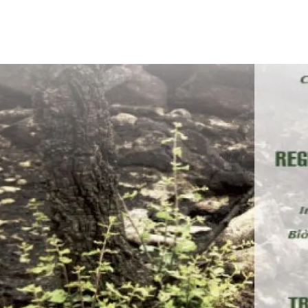
erra
Serveis tècnics
Programa de màsters i doctorat
s
Vine de visitant o sabàtic
Segell de bones pràctiques HRS4R
Un lloc on créixer
Desenvolupament de carrera
Seminaris i activitats internes
T’oferim formació