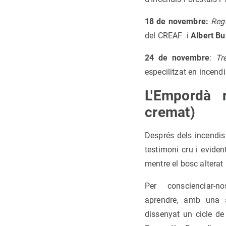
18 de novembre:
Rege
del CREAF i
Albert B
24 de novembre
:
Tre
especilitzat en incend
L'Empordà r
cremat)
Després dels incendis
testimoni cru i eviden
mentre el bosc alterat
Per conscienciar-
aprendre, amb una a
dissenyat un cicle de 