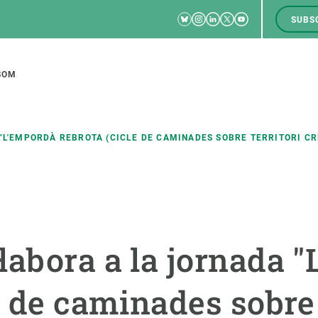
Bluesky
Instagram
Linkedin
Twitter
Youtube
SUBS
RRSS
M
to
SOM
tion
"L'EMPORDÀ REBROTA (CICLE DE CAMINADES SOBRE TERRITORI CR
CIÈNCIA EN ACCIÓ
UNEIX-TE A NOSALTRES
a
Impacte
Borsa de treball
C
·labora a la jornada 
Solucions
Oportunitats acadèmiques
F
Innovació
Demana la teva MSCA-PF
M
e de caminades sobre 
 ecosistemes
Política i gestió
Demana la teva beca ERC