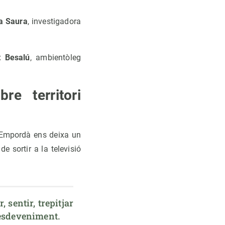
a Saura
, investigadora
t Besalú
, ambientòleg
re territori
l'Empordà ens deixa un
e sortir a la televisió
 sentir, trepitjar 
l'esdeveniment.