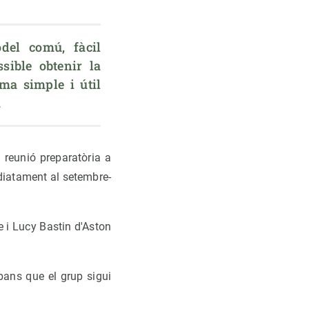
el comú, fàcil 
sible obtenir la 
rma simple i 
útil 
.
 reunió preparatòria a
ediatament al setembre-
 i Lucy Bastin d'Aston
bans que el grup sigui