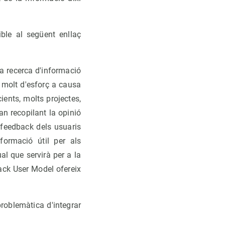
ble al següent enllaç
a recerca d'informació
x molt d'esforç a causa
ients, molts projectes,
an recopilant la opinió
 feedback dels usuaris
nformació útil per als
l que servirà per a la
ack User Model ofereix
problemàtica d'integrar