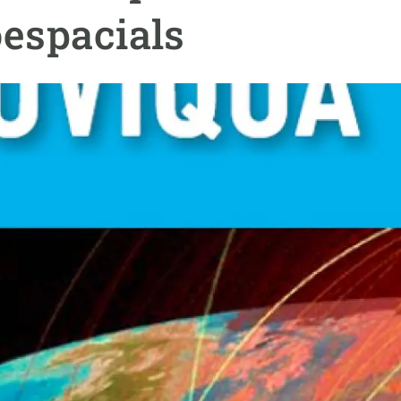
erra
Serveis tècnics
Programa de màsters i doctorat
oespacials
s
Vine de visitant o sabàtic
Segell de bones pràctiques HRS4R
Un lloc on créixer
Desenvolupament de carrera
Seminaris i activitats internes
T’oferim formació