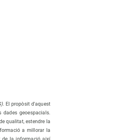
G)
. El propòsit d'aquest
es dades geoespacials.
e qualitat, estendre la
formació a millorar la
t de la informació així