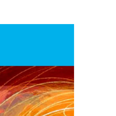
Biodiversitat
Canvi global
Funcionament dels ecosistemes
Observació de la terra