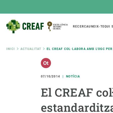
Vés
al
contingut
Main
RECERCA
UNEIX-TE
QUI 
CREAF
naviga
Fil
INICI
ACTUALITAT
EL CREAF COL·LABORA AMB L'OGC PER
Featured
d'ariadna
INTRANET
Responsive
SOBRE NOSALTRES
RECERCA
responsive
07/10/2014
NOTÍCIA
El Centre
Directori de recerc
El CREAF col
menu
Organització institucional
Biodiversitat
Transparència
Canvi global
estandarditza
La nostra gent
Funcionament dels