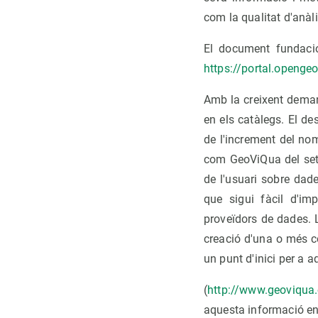
com la qualitat d'anàli
El document fundaci
https://portal.opengeo
Amb la creixent deman
en els catàlegs. El de
de l'increment del nom
com GeoViQua del set
de l'usuari sobre dad
que sigui fàcil d'imp
proveïdors de dades. 
creació d'una o més c
un punt d'inici per a a
(
http://www.geoviqua
aquesta informació en 