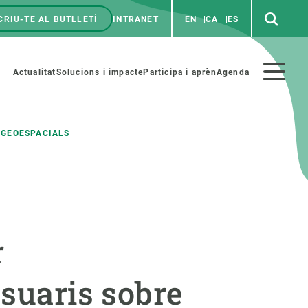
CRIU-TE AL BUTLLETÍ
INTRANET
EN
CA
ES
enú
p
Menú
Actualitat
Solucions i impacte
Participa i aprèn
Agenda
secundario
 GEOESPACIALS
PARTICIPA
NOTÍCIES I AGENDA
iència i art
Agenda
r
es ciència amb nosaltres
Esdeveniments anteriors
aterials educatius
Actualitat
usuaris sobre
COL·LABORA
Notícies