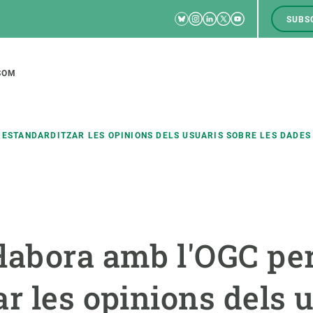
Bluesky
Instagram
Linkedin
Twitter
Youtube
SUBS
RRSS
M
to
SOM
tion
 ESTANDARDITZAR LES OPINIONS DELS USUARIS SOBRE LES DADES
CIÈNCIA EN ACCIÓ
UNEIX-TE A NOSALTRES
a
Impacte
Borsa de treball
C
·labora amb l'OGC pe
Solucions
Oportunitats acadèmiques
F
Innovació
Demana la teva MSCA-PF
M
r les opinions dels 
 ecosistemes
Política i gestió
Demana la teva beca ERC