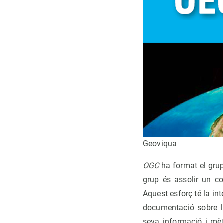
Geoviqua
OGC
ha format el gru
grup és assolir un co
Aquest esforç té la in
documentació sobre la
seva informació i mèto