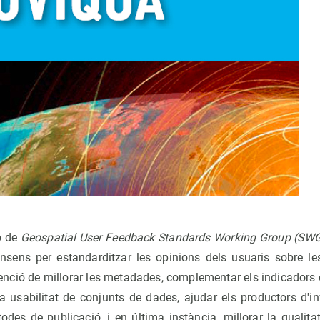
p de
Geospatial User Feedback Standards Working Group (SW
nsens per estandarditzar les opinions dels usuaris sobre l
tenció de millorar les metadades, complementar els indicadors d
 usabilitat de conjunts de dades, ajudar els productors d'in
des de publicació, i en última instància, millorar la qualita