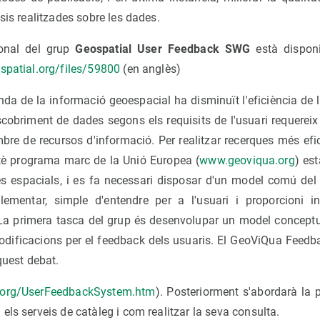
sis realitzades sobre les dades.
onal del grup
Geospatial User Feedback SWG
està disponi
spatial.org/files/59800
(en anglès)
da de la informació geoespacial ha disminuït l'eficiència de l
scobriment de dades segons els requisits de l'usuari requerei
bre de recursos d'informació. Per realitzar recerques més efic
è programa marc de la Unió Europea (
www.geoviqua.org
) est
es espacials, i es fa necessari disposar d'un model comú del
lementar, simple d'entendre per a l'usuari i proporcioni i
La primera tasca del grup és desenvolupar un model conceptua
odificacions per el feedback dels usuaris. El GeoViQua Feedb
quest debat.
.org/UserFeedbackSystem.htm
). Posteriorment s'abordarà la 
els serveis de catàleg i com realitzar la seva consulta.