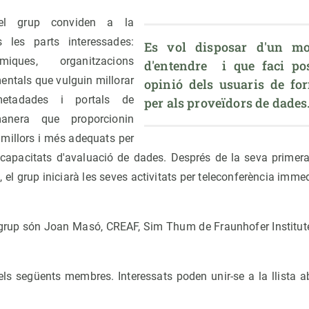
del grup conviden a la
s les parts interessades:
Es vol disposar d'un mod
miques, organitzacions
d'entendre  i que faci pos
entals que vulguin millorar
opinió dels usuaris de fo
etadades i portals de
per als proveïdors de dades
anera que proporcionin
 millors i més adequats per
 i capacitats d'avaluació de dades. Després de la seva primera
, el grup iniciarà les seves activitats per teleconferència imm
 grup són Joan Masó, CREAF, Sim Thum de Fraunhofer Institute
els següents membres. Interessats poden unir-se a la llista a