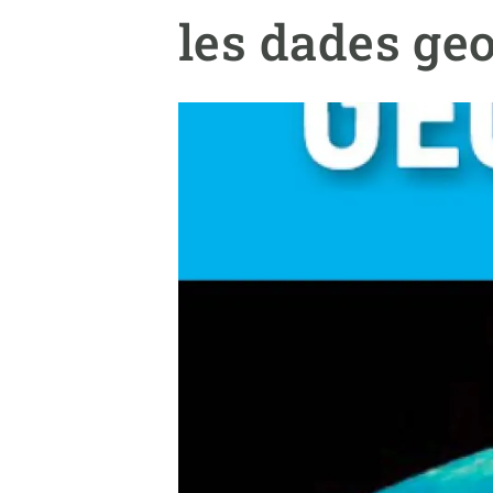
Marca i logotips
Observació de la t
les dades ge
Infraestructures
Temes transversal
Equitat, Diversitat i Inclusió (EDI)
Publicacions
Oficina de premsa
Synthesis Actions
Ciència oberta i gestió del coneixement
Documentació