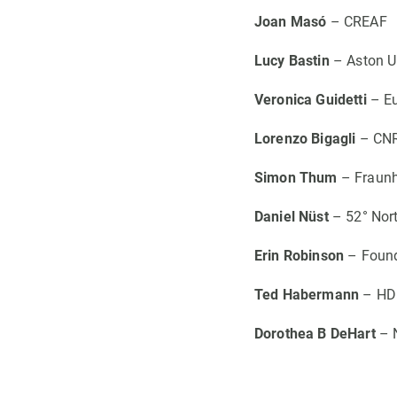
Joan Masó
– CREAF
Lucy Bastin
– Aston Un
Veronica Guidetti
– Eu
Lorenzo Bigagli
– CNR 
Simon Thum
– Fraunho
Daniel Nüst
– 52° Nor
Erin Robinson
– Found
Ted Habermann
– HD
Dorothea B DeHart
– N