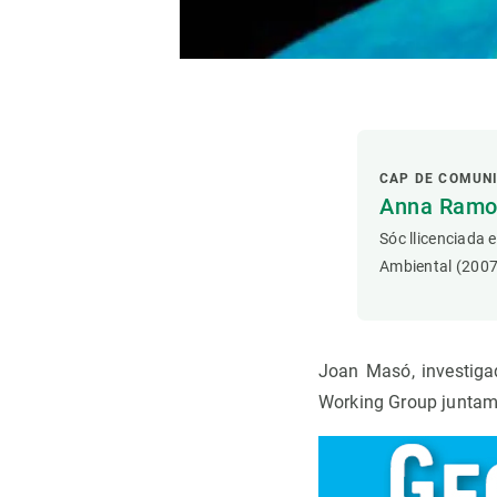
CAP DE COMUN
Anna Ramon
Sóc llicenciada 
Ambiental (2007
Joan Masó, investiga
Working Group juntame