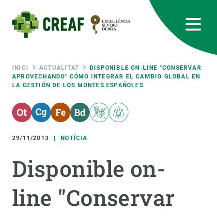
Vés
al
contingut
CREAF
EN
CA
ES
Bluesky
Instagram
Linkedin
Twitter
Youtube
RRSS
Fil
INICI
ACTUALITAT
DISPONIBLE ON-LINE "CONSERVAR
APROVECHANDO" CÓMO INTEGRAR EL CAMBIO GLOBAL EN
LA GESTIÓN DE LOS MONTES ESPAÑOLES
Featured
INTRANET
d'ariadna
responsive
29/11/2013
NOTÍCIA
Responsive
SOBRE NOSALTRES
Disponible on-
menu
RECERCA
line "Conservar
CIÈNCIA EN ACCIÓ
UNEIX-TE A NOSALTRES