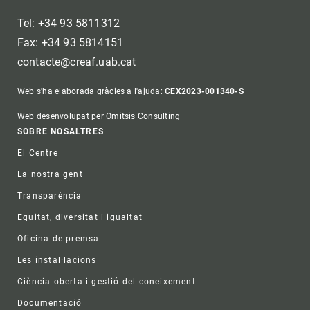
Tel: +34 93 5811312
Fax: +34 93 5814151
contacte@creaf.uab.cat
Web s'ha elaborada gràcies a l'ajuda:
CEX2023-001340-S
Web desenvolupat per Omitsis Consulting
Footer
SOBRE NOSALTRES
El Centre
La nostra gent
Transparència
Equitat, diversitat i igualtat
Oficina de premsa
Les instal·lacions
Ciència oberta i gestió del coneixement
Documentació