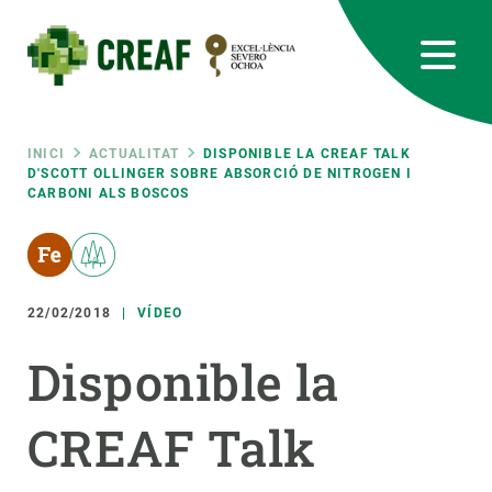
Vés
al
contingut
CREAF
EN
CA
ES
Bluesky
Instagram
Linkedin
Twitter
Youtube
RRSS
Fil
INICI
ACTUALITAT
DISPONIBLE LA CREAF TALK
D'SCOTT OLLINGER SOBRE ABSORCIÓ DE NITROGEN I
CARBONI ALS BOSCOS
Featured
INTRANET
d'ariadna
responsive
22/02/2018
VÍDEO
Responsive
SOBRE NOSALTRES
Disponible la
menu
RECERCA
CREAF Talk
CIÈNCIA EN ACCIÓ
UNEIX-TE A NOSALTRES