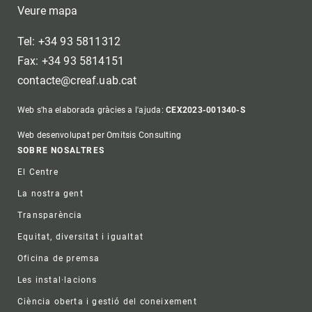
Veure mapa
Tel: +34 93 5811312
Fax: +34 93 5814151
contacte@creaf.uab.cat
Web s'ha elaborada gràcies a l'ajuda:
CEX2023-001340-S
Web desenvolupat per Omitsis Consulting
Footer
SOBRE NOSALTRES
El Centre
La nostra gent
Transparència
Equitat, diversitat i igualtat
Oficina de premsa
Les instal·lacions
Ciència oberta i gestió del coneixement