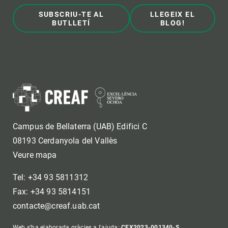
SUBSCRIU-TE AL
LLEGEIX EL
BUTLLETÍ
BLOG!
Campus de Bellaterra (UAB) Edifici C
08193 Cerdanyola del Vallès
Veure mapa
Tel: +34 93 5811312
Fax: +34 93 5814151
contacte@creaf.uab.cat
Web s'ha elaborada gràcies a l'ajuda:
CEX2023-001340-S