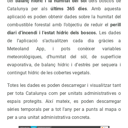
del
balanç hídric i la humitat del sòl
dels boscos de
Catalunya per als
últims 365 dies
. Amb aquesta
aplicació es poden obtenir dades sobre la humitat del
combustible forestal amb l’objectiu de reduir el
perill
diari d'incendi i l’estat hídric dels boscos.
Les dades
de l’aplicació s’actualitzen cada dia gràcies a
Meteoland App, i pots conèixer variables
meteorològiques, d’humitat del sòl, de superfície
evaporativa, de balanç hídric i d’estrès per sequera i
contingut hídric de les cobertes vegetals.
Totes les dades es poden descarregar i visualitzar tant
per tota Catalunya com per unitats administratives o
espais protegits. Així mateix, es poden descarregar
sèries temporals per a tot l'any per a punts al mapa o
per a una unitat administrativa concreta.