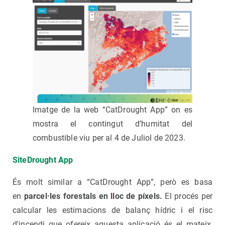
Imatge de la web “CatDrought App” on es
mostra el contingut d’humitat del
combustible viu per al 4 de Juliol de 2023.
SiteDrought App
És molt similar a “CatDrought App”, però es basa
en
parcel·les forestals en lloc de píxels.
El procés per
calcular les estimacions de balanç hídric i el risc
d'incendi que ofereix aquesta aplicació és el mateix,