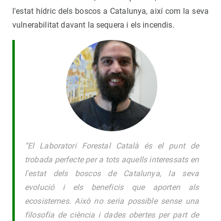
l'estat hídric dels boscos a Catalunya, així com la seva
vulnerabilitat davant la sequera i els incendis.
“El Laboratori Forestal Català és el punt de
trobada perfecte per a tots aquells interessats en
l'estat dels boscos de Catalunya, la seva
evolució i els beneficis que aporten als
ecosistemes. Això no seria possible sense una
filosofia de ciència i dades obertes per part de