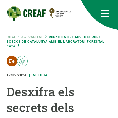
Vés
al
contingut
CREAF
EN
CA
ES
Bluesky
Instagram
Linkedin
Twitter
Youtube
RRSS
Fil
INICI
ACTUALITAT
DESXIFRA ELS SECRETS DELS
BOSCOS DE CATALUNYA AMB EL LABORATORI FORESTAL
CATALÀ
Featured
INTRANET
d'ariadna
responsive
12/02/2024
NOTÍCIA
Responsive
SOBRE NOSALTRES
Desxifra els
menu
RECERCA
secrets dels
CIÈNCIA EN ACCIÓ
UNEIX-TE A NOSALTRES