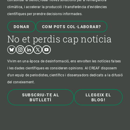
consolidar el sènior, idear noves solucions per a l'emergència
climàtica, i accelerar la producció i transferència d’evidències
científiques per prendre decisions informades.
DONAR
COM POTS COL·LABORAR?
No et perdis cap notícia
Bluesky
Instagram
Linkedin
Twitter
Youtube
Vivim en una època de desinformació, ens envolten les notícies falses
i les dades científiques es consideren opinions. Al CREAF disposem
d'un equip de periodistes, científics i dissenyadors dedicats a la difusió
del coneixement.
SUBSCRIU-TE AL
LLEGEIX EL
BUTLLETÍ
BLOG!