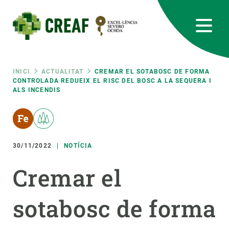
Vés
al
contingut
CREAF
EN
CA
ES
Bluesky
Instagram
Linkedin
Twitter
Youtube
RRSS
Fil
INICI
ACTUALITAT
CREMAR EL SOTABOSC DE FORMA
CONTROLADA REDUEIX EL RISC DEL BOSC A LA SEQUERA I
ALS INCENDIS
Featured
INTRANET
d'ariadna
responsive
30/11/2022
NOTÍCIA
Responsive
SOBRE NOSALTRES
Cremar el
menu
RECERCA
sotabosc de forma
CIÈNCIA EN ACCIÓ
UNEIX-TE A NOSALTRES