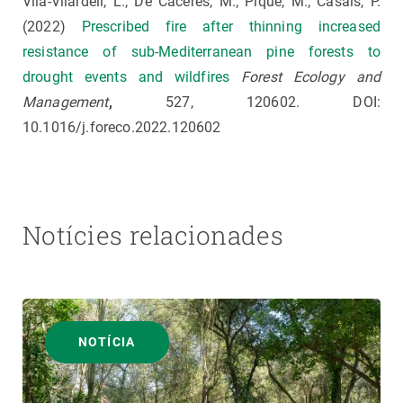
Vilà-Vilardell, L.; De Cáceres, M.; Piqué, M.; Casals, P.
(2022)
Prescribed fire after thinning increased
resistance of sub-Mediterranean pine forests to
drought events and wildfires
Forest Ecology and
Management
,
527, 120602. DOI:
10.1016/j.foreco.2022.120602
Notícies relacionades
NOTÍCIA