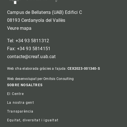
Campus de Bellaterra (UAB) Edifici C
08193 Cerdanyola del Vallès
Veure mapa
Tel: +34 93 5811312
Fax: +34 93 5814151
contacte@creaf.uab.cat
Web s'ha elaborada gràcies a l'ajuda:
CEX2023-001340-S
Web desenvolupat per Omitsis Consulting
Footer
SOBRE NOSALTRES
El Centre
La nostra gent
Transparència
Equitat, diversitat i igualtat