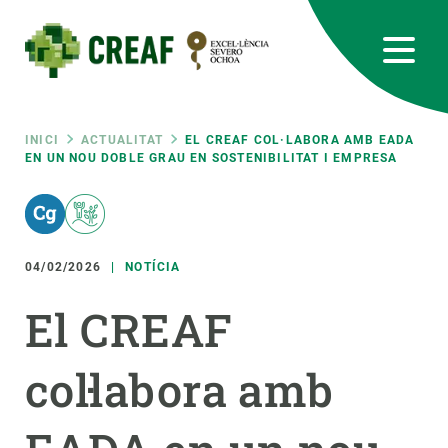
Vés
al
contingut
CREAF
EN
CA
ES
Bluesky
Instagram
Linkedin
Twitter
Youtube
RRSS
Fil
INICI
ACTUALITAT
EL CREAF COL·LABORA AMB EADA
EN UN NOU DOBLE GRAU EN SOSTENIBILITAT I EMPRESA
Featured
INTRANET
d'ariadna
responsive
04/02/2026
NOTÍCIA
Responsive
SOBRE NOSALTRES
El CREAF
menu
RECERCA
col·labora amb
CIÈNCIA EN ACCIÓ
UNEIX-TE A NOSALTRES