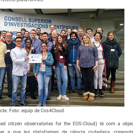
jecte. Foto: equip de Cos4Cloud.
ed citizen observatories for the EOS-Cloud) té com a obje
 per a que les plataformes de ciència ciutadana, conegut