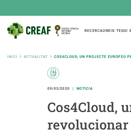
Vés
al
contingut
Main
RECERCA
UNEIX-TE
QUI 
CREAF
naviga
Fil
INICI
ACTUALITAT
COS4CLOUD, UN PROJECTE EUROPEU P
Featured
d'ariadna
INTRANET
Responsive
SOBRE NOSALTRES
RECERCA
responsive
09/03/2020
NOTÍCIA
El Centre
Directori de recerc
Cos4Cloud, u
menu
Organització institucional
Biodiversitat
Transparència
Canvi global
revolucionar 
La nostra gent
Funcionament dels