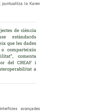
”,
puntualitza la Karen
ectes de ciència 
nse estàndards 
ix que les dades 
n o comparteixin 
litat”
, 
comenta 
dor del CREAF i 
teroperabilitat a 
nterfícies avançades