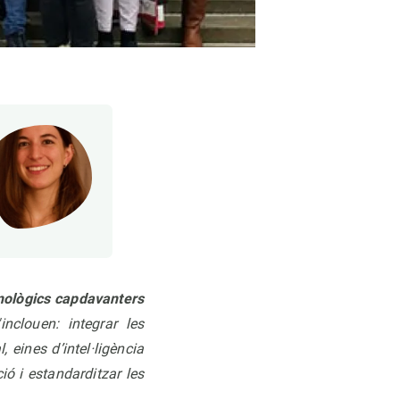
cnològics capdavanters
inclouen: integrar les
 eines d’intel·ligència
ió i estandarditzar les