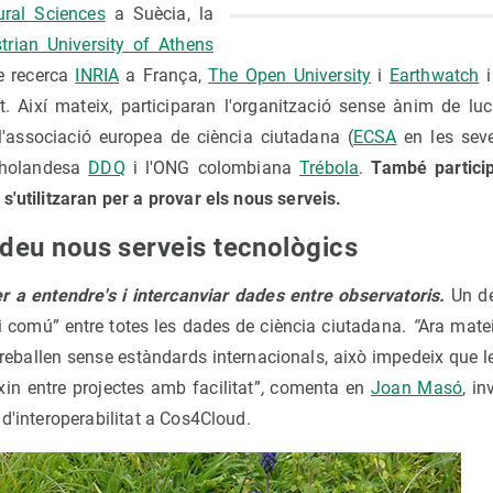
tural Sciences
a Suècia, la
trian University of Athens
de recerca
INRIA
a França,
The Open University
i
Earthwatch
i
. Així mateix, participaran l'organització sense ànim de luc
l'associació europea de ciència ciutadana (
ECSA
en les seve
 holandesa
DDQ
i l'ONG colombiana
Trébola
.
També particip
s'utilitzaran per a provar els nous serveis.
eu nous serveis tecnològics
r a entendre's i intercanviar dades entre observatoris.
Un de
i comú” entre totes les dades de ciència ciutadana.
“
Ara matei
reballen sense estàndards internacionals, això impedeix que les
xin entre projectes amb facilitat”
,
comenta en
Joan Masó
, i
 d'interoperabilitat a Cos4Cloud.