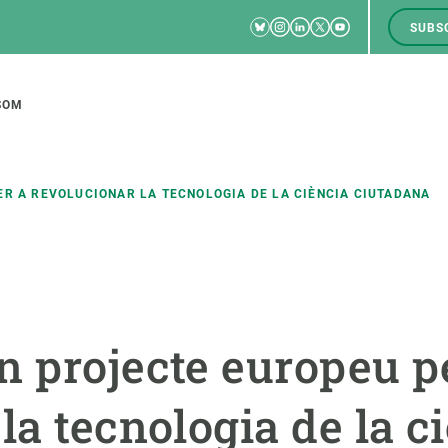
Bluesky
Instagram
Linkedin
Twitter
Youtube
SUBS
RRSS
M
to
SOM
tion
ER A REVOLUCIONAR LA TECNOLOGIA DE LA CIÈNCIA CIUTADANA
CIÈNCIA EN ACCIÓ
UNEIX-TE A NOSALTRES
a
Impacte
Borsa de treball
C
n projecte europeu p
Solucions
Oportunitats acadèmiques
F
Innovació
Demana la teva MSCA-PF
M
la tecnologia de la c
 ecosistemes
Política i gestió
Demana la teva beca ERC