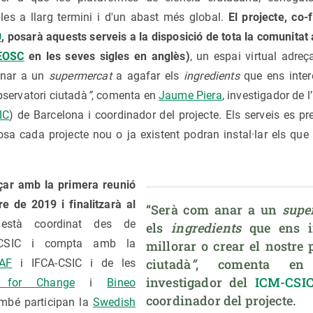
bles a llarg termini i d'un abast més global.
El projecte, co
0
, posarà aquests serveis a la disposició de tota la comunita
EOSC
en les seves sigles en anglès)
, un espai virtual adreça
anar a un
supermercat
a agafar els
ingredients
que ens inter
bservatori ciutadà
”
, comenta en
Jaume Piera
, investigador de l
IC
) de Barcelona i coordinador del projecte. Els serveis es p
sa cada projecte nou o ja existent podran instal·lar els que n
ar amb la primera reunió
e de 2019 i finalitzarà al
“Serà com anar a un 
supe
està coordinat des de
els 
ingredients
 que ens i
-CSIC i compta amb la
millorar o crear el nostre 
ciutadà
”
, comenta e
AF
i IFCA-CSIC i de les
investigador del 
ICM-CSI
e for Change
i
Bineo
coordinador del projecte.
ambé participan la
Swedish