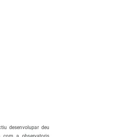
ctiu desenvolupar deu
s com a observatoris