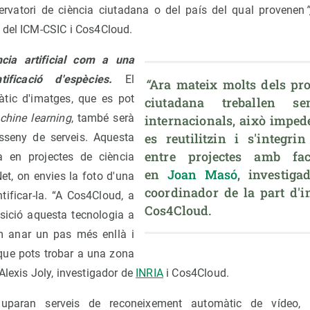
ervatori de ciència ciutadana o del país del qual provenen
 del ICM-CSIC i Cos4Cloud.
gència artificial com a una
ificació d'espècies.
El
“
Ara mateix molts dels proj
tic d'imatges, que es pot
ciutadana treballen se
chine learning
, també serà
internacionals, això impede
es reutilitzin i s'integri
isseny de serveis. Aquesta
entre projectes amb faci
a en projectes de ciència
en 
Joan Masó
, investiga
t, on envies la foto d'una
coordinador de la part d'in
ntificar-la. “A Cos4Cloud, a
Cos4Cloud.
sició aquesta tecnologia a
em anar un pas més enllà i
 que pots trobar a una zona
Alexis Joly, investigador de
INRIA
i Cos4Cloud.
paran serveis de reconeixement automàtic de vídeo, i