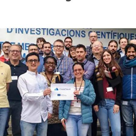
erra
Serveis tècnics
Programa de màsters i doctorat
s
Vine de visitant o sabàtic
Segell de bones pràctiques HRS4R
Un lloc on créixer
Desenvolupament de carrera
Seminaris i activitats internes
T’oferim formació