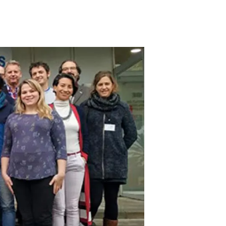
Biodiversitat
Canvi global
Funcionament dels ecosistemes
Observació de la terra