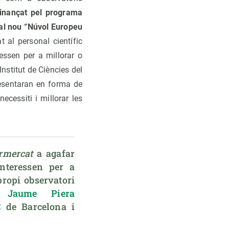
-finançat pel programa
t al nou “Núvol Europeu
t al personal científic
essen per a millorar o
’Institut de Ciències del
resentaran en forma de
ecessiti i millorar les
rmercat
 a agafar 
nteressen per a 
propi observatori 
n 
Jaume Piera
C
 de Barcelona i 