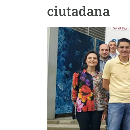
Marca i logotips
Observació de la t
ciutadana
Infraestructures
Temes transversal
Equitat, Diversitat i Inclusió (EDI)
Publicacions
Oficina de premsa
Synthesis Actions
Ciència oberta i gestió del coneixement
Documentació