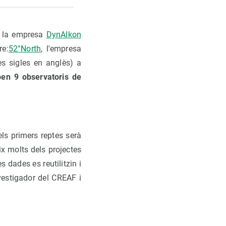
 la empresa
DynAIkon
re:
52°North
, l'empresa
s sigles en anglès) a
en 9 observatoris de
ls primers reptes serà
x molts dels projectes
 dades es reutilitzin i
nvestigador del CREAF i