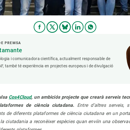
DE PREMSA
stamante
logia i comunicadora científica, actualment responsable de
, també té experiència en projectes europeus i de divulgació
ulsa
Cos4Cloud
, un ambiciós projecte que crearà serveis te
lataformes de ciència ciutadana.
Entre d’altres serveis, s'
s de diferents plataformes de ciència ciutadana en un portal,
a la ciutadania a reconèixer espècies quan enviïn una observac
iferents plataformes.