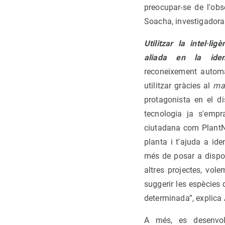
preocupar-se de l'obs
Soacha, investigadora
Utilitzar la intel·li
aliada en la ident
reconeixement automà
utilitzar gràcies al
ma
protagonista en el d
tecnologia ja s'empr
ciutadana com PlantNe
planta i t'ajuda a ide
més de posar a dispo
altres projectes, vol
suggerir les espècies
determinada”
,
explica 
A més, es desenvolu