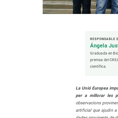
RESPONSABLE 
Ángela Ju
Graduada en Bio
premsa del CREAF
científica.
La Unió Europea imp
per a millorar les p
observacions provinent
artificial que ajudin 
dades provinents de d