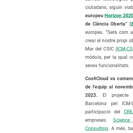
ciutadans, siguin via
europeu
Horizon 202
de Ciència Oberta” (
europeu. “Serà com 
crear el nostre propi o
Mar del CSIC (
ICM-CS
mòduls, per la qual co
seves funcionalitats.
Cos4Cloud va començ
de l'equip al novembr
2023.
El projecte 
Barcelona pel ICM
participació del
CRE
empreses:
Scienc
Consulting
. A més, t