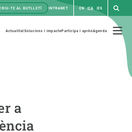
CRIU-TE AL BUTLLETÍ
INTRANET
EN
CA
ES
enú
p
Menú
Actualitat
Solucions i impacte
Participa i aprèn
Agenda
secundario
PARTICIPA
NOTÍCIES I AGENDA
iència i art
Agenda
er a
es ciència amb nosaltres
Esdeveniments anteriors
aterials educatius
Actualitat
iència
COL·LABORA
Notícies