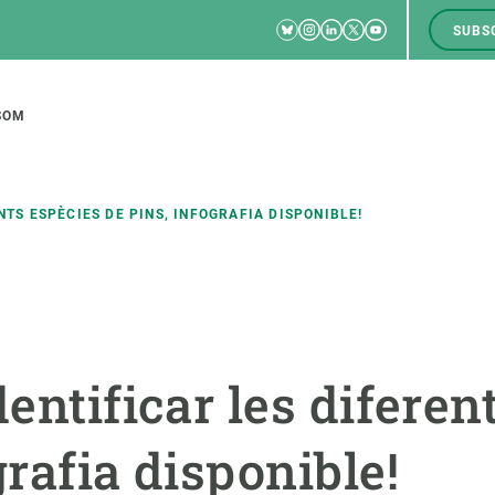
Bluesky
Instagram
Linkedin
Twitter
Youtube
SUBS
RRSS
M
to
SOM
tion
NTS ESPÈCIES DE PINS, INFOGRAFIA DISPONIBLE!
CIÈNCIA EN ACCIÓ
UNEIX-TE A NOSALTRES
a
Impacte
Borsa de treball
C
dentificar les diferen
Solucions
Oportunitats acadèmiques
F
Innovació
Demana la teva MSCA-PF
M
grafia disponible!
 ecosistemes
Política i gestió
Demana la teva beca ERC