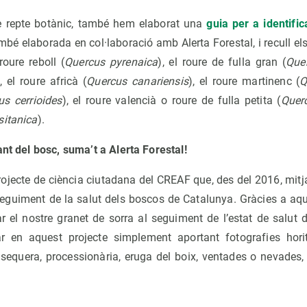
re repte botànic, també hem elaborat una
guia per a identifi
bé elaborada en col·laboració amb Alerta Forestal, i recull els 
roure reboll (
Quercus pyrenaica
), el roure de fulla gran (
Que
), el roure africà (
Quercus canariensis
), el roure martinenc (
Q
us cerrioides
), el roure valencià o roure de fulla petita (
Quer
sitanica
).
ant del bosc, suma’t a Alerta Forestal!
ojecte de ciència ciutadana del CREAF que, des del 2016, mitj
seguiment de la salut dels boscos de Catalunya. Gràcies a aqu
 el nostre granet de sorra al seguiment de l’estat de salut 
ar en aquest projecte simplement aportant fotografies hori
r sequera, processionària, eruga del boix, ventades o nevades