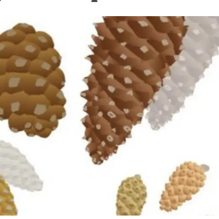
erra
Serveis tècnics
Programa de màsters i doctorat
s
Vine de visitant o sabàtic
Segell de bones pràctiques HRS4R
Un lloc on créixer
Desenvolupament de carrera
Seminaris i activitats internes
T’oferim formació