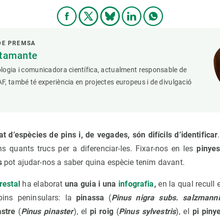
DE PREMSA
stamante
logia i comunicadora científica, actualment responsable de
, també té experiència en projectes europeus i de divulgació
t d’espècies de pins i, de vegades, són difícils d’identificar
s quants trucs per a diferenciar-les. Fixar-nos en les
pinye
s
pot ajudar-nos a saber quina espècie tenim davant.
restal
ha elaborat
una guia i una
infografia
,
en la
qual recull 
pins peninsulars: la
pinassa
(
Pinus nigra subs. salzmanni
astre
(
Pinus pinaster
), el
pi roig
(
Pinus sylvestris
), el
pi piny