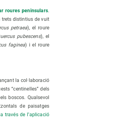
car roures peninsulars
.
trets distintius de vuit
rcus petraea
), el roure
uercus pubescens
), el
cus faginea
) i el roure
ançant la col·laboració
ests “centinelles” dels
dels boscos. Qualsevol
tzontals de paisatges
,
a través de l’aplicació