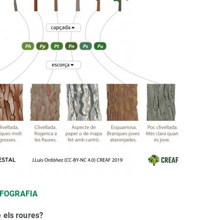
NFOGRAFIA
é els roures?