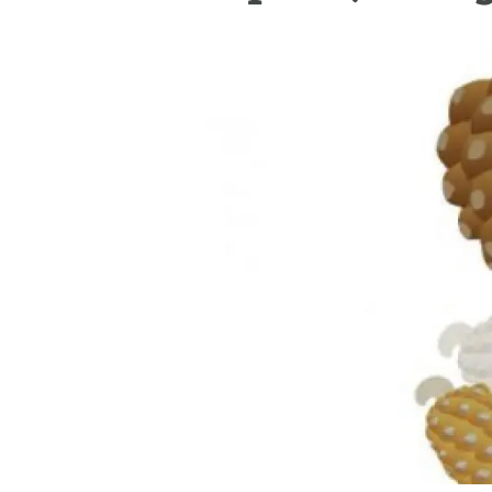
Marca i logotips
Observació de la t
Infraestructures
Temes transversal
Equitat, Diversitat i Inclusió (EDI)
Publicacions
Oficina de premsa
Synthesis Actions
Ciència oberta i gestió del coneixement
Documentació