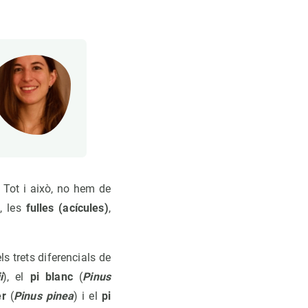
. Tot i això, no hem de
s
, les
fulles (acícules)
,
els trets diferencials de
i
), el
pi blanc
(
Pinus
er
(
Pinus pinea
) i el
pi