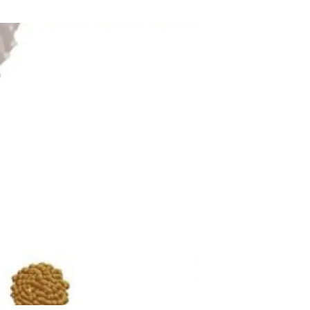
Biodiversitat
Canvi global
Funcionament dels ecosistemes
Observació de la terra