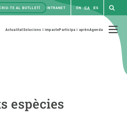
CRIU-TE AL BUTLLETÍ
INTRANET
EN
CA
ES
enú
p
Menú
Actualitat
Solucions i impacte
Participa i aprèn
Agenda
secundario
PARTICIPA
NOTÍCIES I AGENDA
iència i art
Agenda
ts espècies
es ciència amb nosaltres
Esdeveniments anteriors
aterials educatius
Actualitat
COL·LABORA
Notícies