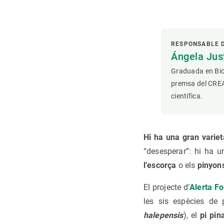
RESPONSABLE 
Ángela Ju
Graduada en Bio
premsa del CREAF
científica.
Hi ha una gran varieta
“desesperar”: hi ha un
l’escorça
o els
pinyon
El projecte d’
Alerta Fo
les sis espècies de 
halepensis
), el
pi pin