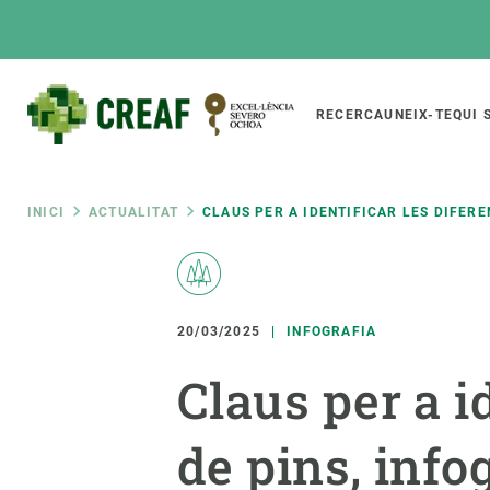
Vés
al
contingut
Main
RECERCA
UNEIX-TE
QUI 
CREAF
naviga
Fil
INICI
ACTUALITAT
CLAUS PER A IDENTIFICAR LES DIFERE
Featured
d'ariadna
INTRANET
Responsive
SOBRE NOSALTRES
RECERCA
responsive
20/03/2025
INFOGRAFIA
El Centre
Directori de recerc
Claus per a i
menu
Organització institucional
Biodiversitat
Transparència
Canvi global
de pins, info
La nostra gent
Funcionament dels