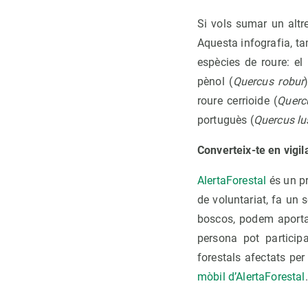
Si vols sumar un alt
Aquesta infografia, tam
espècies de roure: el 
pènol (
Quercus robur
roure cerrioide (
Querc
portuguès (
Quercus lu
Converteix-te en vigil
AlertaForestal
és un pr
de voluntariat, fa un 
boscos, podem aportar
persona pot particip
forestals afectats pe
mòbil d’AlertaForestal
.