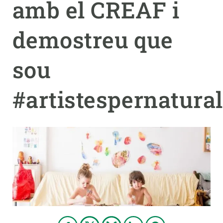
amb el CREAF i
PARTICIPA
demostreu que
NOTÍCIES I AGENDA
sou
#artistespernatura