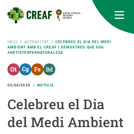
Vés
al
contingut
CREAF
EN
CA
ES
Bluesky
Instagram
Linkedin
Twitter
Youtube
RRSS
Fil
INICI
ACTUALITAT
CELEBREU EL DIA DEL MEDI
AMBIENT AMB EL CREAF I DEMOSTREU QUE SOU
#ARTISTESPERNATURALESA
Featured
INTRANET
d'ariadna
responsive
03/06/2020
NOTÍCIA
Responsive
SOBRE NOSALTRES
Celebreu el Dia
menu
RECERCA
del Medi Ambient
CIÈNCIA EN ACCIÓ
UNEIX-TE A NOSALTRES