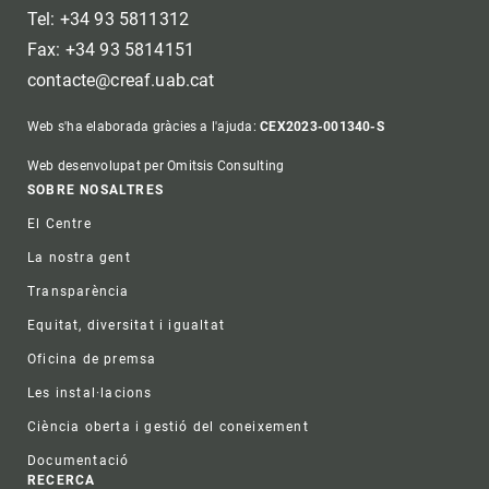
Tel: +34 93 5811312
Fax: +34 93 5814151
contacte@creaf.uab.cat
Web s'ha elaborada gràcies a l'ajuda:
CEX2023-001340-S
Web desenvolupat per Omitsis Consulting
Footer
SOBRE NOSALTRES
El Centre
La nostra gent
Transparència
Equitat, diversitat i igualtat
Oficina de premsa
Les instal·lacions
Ciència oberta i gestió del coneixement
Documentació
RECERCA