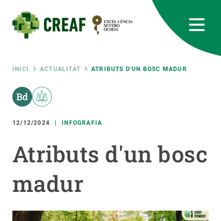
Vés
al
contingut
CREAF
EN
CA
ES
Bluesky
Instagram
Linkedin
Twitter
Youtube
RRSS
Fil
INICI
ACTUALITAT
ATRIBUTS D'UN BOSC MADUR
Featured
INTRANET
d'ariadna
responsive
12/12/2024
INFOGRAFIA
Responsive
Atributs d'un bosc
SOBRE NOSALTRES
menu
madur
RECERCA
CIÈNCIA EN ACCIÓ
UNEIX-TE A NOSALTRES