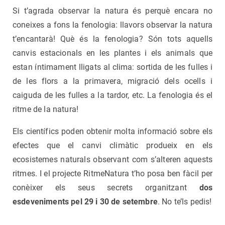
Si t’agrada observar la natura és perquè encara no
coneixes a fons la fenologia: llavors observar la natura
t’encantarà! Què és la fenologia? Són tots aquells
canvis estacionals en les plantes i els animals que
estan íntimament lligats al clima: sortida de les fulles i
de les flors a la primavera, migració dels ocells i
caiguda de les fulles a la tardor, etc. La fenologia és el
ritme de la natura!
Els científics poden obtenir molta informació sobre els
efectes que el canvi climàtic
produeix en els
ecosistemes naturals observant com s’alteren aquests
ritmes. I el projecte RitmeNatura t’ho posa ben fàcil per
conèixer els seus secrets organitzant
dos
esdeveniments pel 29 i 30 de setembre
. No te’ls pedis!