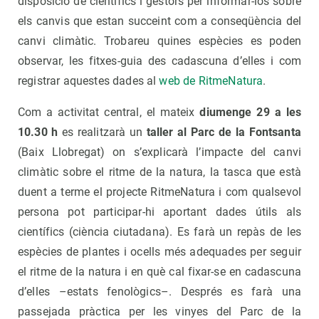
disposició de científics i gestors per informar-los sobre
els canvis que estan succeint com a conseqüència del
canvi climàtic. Trobareu quines espècies es poden
observar, les fitxes-guia des cadascuna d’elles i com
registrar aquestes dades al
web de RitmeNatura
.
Com a activitat central, el mateix
diumenge 29 a les
10.30 h
es realitzarà un
taller al Parc de la Fontsanta
(Baix Llobregat) on s’explicarà l’impacte del canvi
climàtic sobre el ritme de la natura, la tasca que està
duent a terme el projecte RitmeNatura i com qualsevol
persona pot participar-hi aportant dades útils als
científics (ciència ciutadana). Es farà un repàs de les
espècies de plantes i ocells més adequades per seguir
el ritme de la natura i en què cal fixar-se en cadascuna
d’elles –estats fenològics–. Després es farà una
passejada pràctica per les vinyes del Parc de la