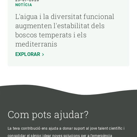
NOTÍCIA
L'aigua i la diversitat funcional
augmenten l'estabilitat dels
boscos temperats i els
mediterranis
EXPLORAR
Com pots ajudar?
La teva contribució ens ajuda a donar suport al jove talent científic i
consolidar el sènior, idear noves solucions per a l'emergència