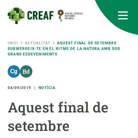
Vés
al
contingut
CREAF
EN
CA
ES
Bluesky
Instagram
Linkedin
Twitter
Youtube
RRSS
Fil
INICI
ACTUALITAT
AQUEST FINAL DE SETEMBRE
SUBMERGEIX-TE EN EL RITME DE LA NATURA AMB DOS
GRANS ESDEVENIMENTS
Featured
INTRANET
d'ariadna
responsive
04/09/2019
NOTÍCIA
Responsive
SOBRE NOSALTRES
Aquest final de
menu
RECERCA
setembre
CIÈNCIA EN ACCIÓ
UNEIX-TE A NOSALTRES