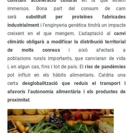
constant acceleració cultural
en la que estem
immersos. Bona part del consum de carn
serà
substituït per proteïnes fabricades
industrialment
i l’enginyeria genètica tindrà un impacte
creixent en el que mengem. L’adaptació al
canvi
climàtic obligarà a modificar la distribució territorial
de molts conreus
i això afectarà a
poblacions rurals importants, que canviaran de vida
i, en algun cas, fins i tot de país. El
risc de pandèmies
pot influir en els hàbits alimentaris. Caldria una
certa
desglobalització que reduís el transport i
afavorís l’autonomia alimentària i els productes de
proximitat
.