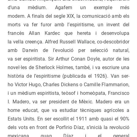
d’una mèdium. Agafem un exemple més
modern. A finals del segle XIX, la comunicació amb els
morts va fer furor amb l’espiritisme, un invent del
francès Allan Kardec que hereta i desenvolupa
la vella creença. Alfred Russell Wallace, co-descobridor
amb Darwin de l’evolució per selecció natural,
va ser espiritista. Sir Arthur Conan Doyle, autor de les
novel·les de Sherlock Holmes, també, i va escriure una
història de l’espiritisme (publicada el 1926). Van ser-
ho Victor Hugo, Charles Dickens o Camille Flammarion,
i un mèdium espiritista, teòsof i homeòpata, Francisco
I. Madero, va ser president de Mèxic. Madero era un
home educat, que va estudiar tècniques agrícoles a
Estats Units. En ser escollit el 1911 amb quasi el 90%
dels vots en front de Porfirio Díaz, s’inicià la revolució
mexicana quan Díaz i el general