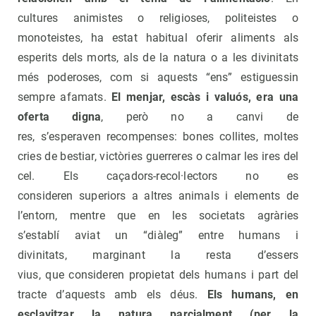
cultures animistes o religioses, politeistes o
monoteistes, ha estat habitual oferir aliments als
esperits dels morts, als de la natura o a les divinitats
més poderoses, com si aquests “ens” estiguessin
sempre afamats.
El menjar, escàs i valuós, era una
oferta digna
, però no a canvi de
res, s’esperaven recompenses: bones collites, moltes
cries de bestiar, victòries guerreres o calmar les ires del
cel. Els caçadors-recol·lectors no es
consideren superiors a altres animals i elements de
l’entorn, mentre que en les societats agràries
s’establí aviat un “diàleg” entre humans i
divinitats, marginant la resta d’essers
vius, que consideren propietat dels humans i part del
tracte d’aquests amb els déus.
Els humans, en
esclavitzar la natura parcialment (per la