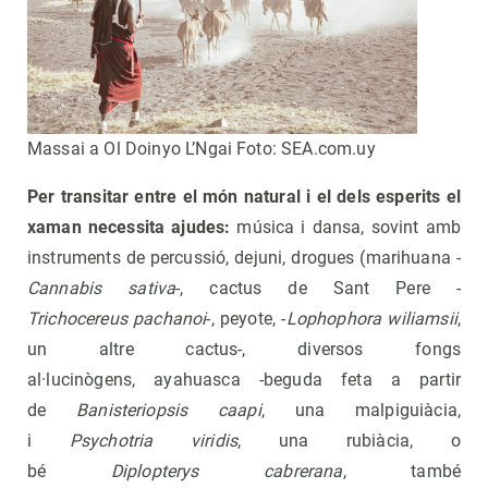
Massai a Ol Doinyo L’Ngai Foto: SEA.com.uy
Per transitar entre el món natural i el dels esperits el
xaman necessita ajudes:
música i dansa, sovint amb
instruments de percussió, dejuni, drogues (marihuana -
Cannabis sativa
-, cactus de Sant Pere -
Trichocereus pachanoi
-, peyote, -
Lophophora wiliamsii
,
un altre cactus-, diversos fongs
al·lucinògens, ayahuasca -beguda feta a partir
de
Banisteriopsis caapi
, una malpiguiàcia,
i
Psychotria viridis
, una rubiàcia, o
bé
Diplopterys cabrerana
, també