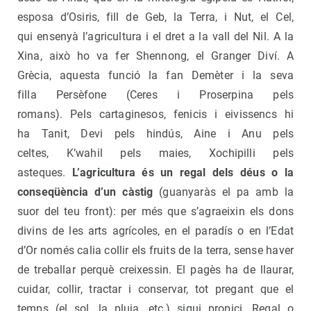
esposa d’Osiris, fill de Geb, la Terra, i Nut, el Cel,
qui ensenyà l’agricultura i el dret a la vall del Nil. A la
Xina, això ho va fer Shennong, el Granger Diví. A
Grècia, aquesta funció la fan Demèter i la seva
filla Persèfone (Ceres i Proserpina pels
romans). Pels cartaginesos, fenicis i eivissencs hi
ha Tanit, Devi pels hindús, Aine i Anu pels
celtes, K’wahil pels maies, Xochipilli pels
asteques.
L’agricultura és un regal dels déus o la
conseqüència d’un càstig
(guanyaràs el pa amb la
suor del teu front): per més que s’agraeixin els dons
divins de les arts agrícoles, en el paradís o en l’Edat
d’Or només calia collir els fruits de la terra, sense haver
de treballar perquè creixessin. El pagès ha de llaurar,
cuidar, collir, tractar i conservar, tot pregant que el
temps (el sol, la pluja, etc.) sigui propici. Regal o