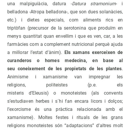
una malpiguiàcia, datura -
Datura stramonium
- i
belladona -Atropa belladona-, que son dues solanàcies,
etc.) i dietes especials, com aliments rics en
triptòfan (precursor de la serotonina que produïm en
menys quantitat quan envellim i que es ven, car, a les
farmàcies com a complement nutricional perquè ajuda
a millorar l’estat d’ànim).
Els xamans exerceixen de
curanderos o homes medecina, en base al
seu coneixement de les propietats de les plantes
.
Animisme i xamanisme van impregnar les
religions, politeistes (p.e. els
misteris d’Eleusis) o monoteistes (als convents
s’estudiaven herbes i s´hi fan encara licors i dolços;
l’exorcisme és una pràctica relacionada amb el
xamanisme). Moltes festes i rituals de les grans
religions monoteistes són “adaptacions” d’altres molt