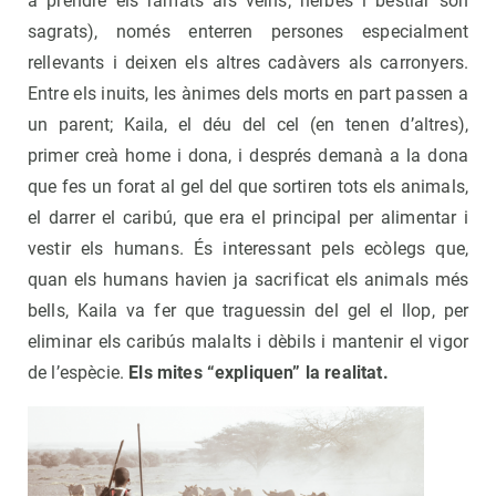
a prendre els ramats als veïns; herbes i bestiar són
sagrats), només enterren persones especialment
rellevants i deixen els altres cadàvers als carronyers.
Entre els inuits, les ànimes dels morts en part passen a
un parent; Kaila, el déu del cel (en tenen d’altres),
primer creà home i dona, i després demanà a la dona
que fes un forat al gel del que sortiren tots els animals,
el darrer el caribú, que era el principal per alimentar i
vestir els humans. És interessant pels ecòlegs que,
quan els humans havien ja sacrificat els animals més
bells, Kaila va fer que traguessin del gel el llop, per
eliminar els caribús malalts i dèbils i mantenir el vigor
de l’espècie.
Els mites “expliquen” la realitat.