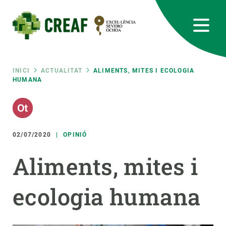
Vés
al
contingut
CREAF
EN
CA
ES
Bluesky
Instagram
Linkedin
Twitter
Youtube
RRSS
Fil
INICI
ACTUALITAT
ALIMENTS, MITES I ECOLOGIA
HUMANA
Featured
INTRANET
d'ariadna
responsive
02/07/2020
OPINIÓ
Responsive
SOBRE NOSALTRES
Aliments, mites i
menu
RECERCA
ecologia humana
CIÈNCIA EN ACCIÓ
UNEIX-TE A NOSALTRES