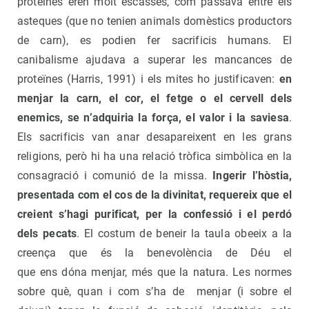
proteïnes eren molt escasses, com passava entre els
asteques (que no tenien animals domèstics productors
de carn), es podien fer sacrificis humans. El
canibalisme ajudava a superar les mancances de
proteïnes (Harris, 1991) i els mites ho justificaven:
en
menjar la carn, el cor, el fetge o el cervell dels
enemics, se n’adquiria la força, el valor i la saviesa
.
Els sacrificis van anar desapareixent en les grans
religions, però hi ha una relació tròfica simbòlica en la
consagració i comunió de la missa.
Ingerir l’hòstia,
presentada com el cos de la divinitat, requereix que el
creient s’hagi purificat, per la confessió i el perdó
dels pecats
. El costum de beneir la taula obeeix a la
creença que és la benevolència de Déu el
que ens dóna menjar, més que la natura. Les normes
sobre què, quan i com s’ha de menjar (i sobre el