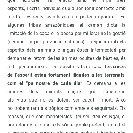
que “exploren” la relació amb el món dels
esperits, i certs individus que diuen tenir contacte amb
morts i esperits assoleixen un poder important. En
algunes tribus amazòniques, el xaman dicta la
limitació de la caça o la pesca per millorar-ne la gestió
(desobeir-lo pot provocar malalties) i negocia amb els
esperits dels animals o algun ésser intermediari per
demanar el retorn de les ànimes ocultes de bèsties, és
a dir, per augmentar les possibilitats de caça:
les coses
de l’esperit estan fortament lligades a les terrenals,
com el “pa nostre de cada dia”
. Es demana a les
ànimes dels animals caçats que transmetin
als vius que no és dolent ser caçat i mort. Això
ho trobem tant als tròpics com entre els esquimals. Els
massai, que són monoteistes (el seu déu és Ngai, el
portador de la pluja i ells són el poble preferit, amb dret