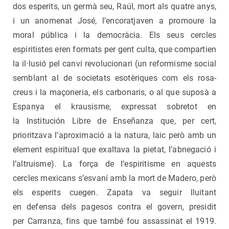
dos esperits, un germà seu, Raúl, mort als quatre anys,
i un anomenat José, l’encoratjaven a promoure la
moral pública i la democràcia. Els seus cercles
espiritistes eren formats per gent culta, que compartien
la il·lusió pel canvi revolucionari (un reformisme social
semblant al de societats esotèriques com els rosa-
creus i la maçoneria, els carbonaris, o al que suposà a
Espanya el krausisme, expressat sobretot en
la Institución Libre de Enseñanza que, per cert,
prioritzava l’aproximació a la natura, laic però amb un
element espiritual que exaltava la pietat, l’abnegació i
l’altruisme). La força de l’espiritisme en aquests
cercles mexicans s’esvaní amb la mort de Madero, però
els esperits cuegen. Zapata va seguir lluitant
en defensa dels pagesos contra el govern, presidit
per Carranza, fins que també fou assassinat el 1919.