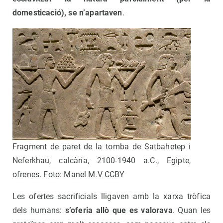
domesticació), se n’apartaven
.
Fragment de paret de la tomba de Satbahetep i
Neferkhau, calcària, 2100-1940 a.C., Egipte,
ofrenes. Foto: Manel M.V CCBY
Les ofertes sacrificials lligaven amb la xarxa tròfica
dels humans:
s’oferia allò que es valorava
. Quan les