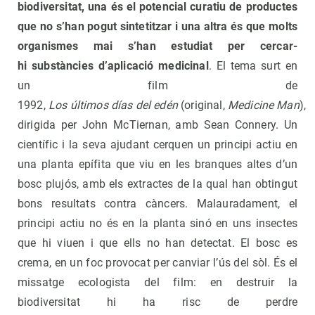
biodiversitat, una és el potencial curatiu de productes
que no s’han pogut sintetitzar i una altra és que molts
organismes mai s’han estudiat per cercar-
hi substàncies d’aplicació medicinal
. El tema surt en
un film de
1992,
Los últimos días del edén
(original,
Medicine Man
),
dirigida per John McTiernan, amb Sean Connery. Un
científic i la seva ajudant cerquen un principi actiu en
una planta epífita que viu en les branques altes d’un
bosc plujós, amb els extractes de la qual han obtingut
bons resultats contra càncers. Malauradament, el
principi actiu no és en la planta sinó en uns insectes
que hi viuen i que ells no han detectat. El bosc es
crema, en un foc provocat per canviar l’ús del sòl. És el
missatge ecologista del film: en destruir la
biodiversitat hi ha risc de perdre