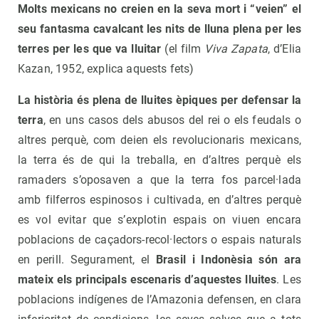
Molts mexicans no creien en la seva mort i “veien” el
seu fantasma cavalcant les nits de lluna plena per les
terres per les que va lluitar
(el film
Viva Zapata
, d’Elia
Kazan, 1952, explica aquests fets)
La història és plena de lluites èpiques per defensar la
terra
, en uns casos dels abusos del rei o els feudals o
altres perquè, com deien els revolucionaris mexicans,
la terra és de qui la treballa, en d’altres perquè els
ramaders s’oposaven a que la terra fos parcel·lada
amb filferros espinosos i cultivada, en d’altres perquè
es vol evitar que s’explotin espais on viuen encara
poblacions de caçadors-recol·lectors o espais naturals
en perill. Segurament, el
Brasil i Indonèsia són ara
mateix els principals escenaris d’aquestes lluites
. Les
poblacions indígenes de l’Amazonia defensen, en clara