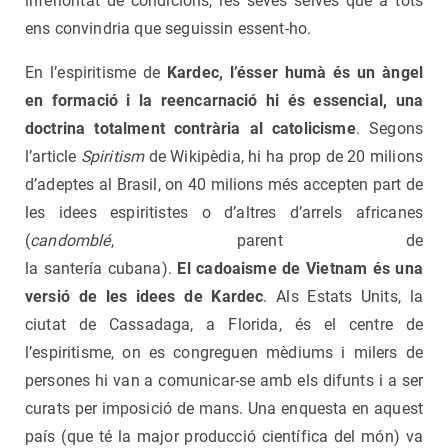
inferioritat de condicions, les seves selves que a tots
ens convindria que seguissin essent-ho.
En l’espiritisme de
Kardec, l’ésser humà és un àngel
en formació i la reencarnació hi és essencial, una
doctrina totalment contrària al catolicisme
. Segons
l’article
Spiritism
de Wikipèdia, hi ha prop de 20 milions
d’adeptes al Brasil, on 40 milions més accepten part de
les idees espiritistes o d’altres d’arrels africanes
(
candomblé
, parent de
la santería cubana).
El cadoaisme de Vietnam és una
versió de les idees de Kardec
. Als Estats Units, la
ciutat de Cassadaga, a Florida, és el centre de
l’espiritisme, on es congreguen mèdiums i milers de
persones hi van a comunicar-se amb els difunts i a ser
curats per imposició de mans. Una enquesta en aquest
país (que té la major producció científica del món) va