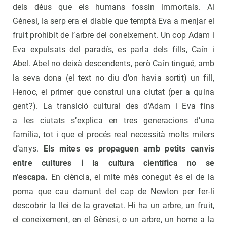
dels déus que els humans fossin immortals. Al
Gènesi, la serp era el diable que temptà Eva a menjar el
fruit prohibit de l’arbre del coneixement. Un cop Adam i
Eva expulsats del paradís, es parla dels fills, Caín i
Abel. Abel no deixà descendents, però Caín tingué, amb
la seva dona (el text no diu d’on havia sortit) un fill,
Henoc, el primer que construí una ciutat (per a quina
gent?). La transició cultural des d’Adam i Eva fins
a les ciutats s’explica en tres generacions d’una
família, tot i que el procés real necessità molts milers
d’anys.
Els mites es propaguen amb petits canvis
entre cultures i la cultura científica no se
n’escapa.
En ciència, el mite més conegut és el de la
poma que cau damunt del cap de Newton per fer-li
descobrir la llei de la gravetat. Hi ha un arbre, un fruit,
el coneixement, en el Gènesi, o un arbre, un home a la