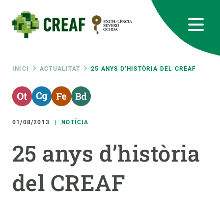
Vés
al
contingut
CREAF
EN
CA
ES
Bluesky
Instagram
Linkedin
Twitter
Youtube
RRSS
Fil
INICI
ACTUALITAT
25 ANYS D’HISTÒRIA DEL CREAF
Featured
INTRANET
d'ariadna
responsive
01/08/2013
NOTÍCIA
Responsive
25 anys d’història
SOBRE NOSALTRES
menu
del CREAF
RECERCA
CIÈNCIA EN ACCIÓ
UNEIX-TE A NOSALTRES