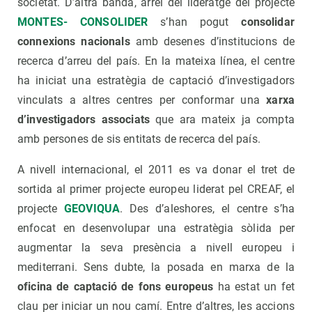
societat. D’altra banda, arrel del lideratge del projecte
MONTES- CONSOLIDER
s’han pogut
c
onsolidar
connexions nacionals
amb desenes d’institucions de
recerca d’arreu del país. En la mateixa línea, el centre
ha iniciat una estratègia de captació d’investigadors
vinculats a altres centres per conformar una
xarxa
d’investigadors associats
que ara mateix ja compta
amb persones de sis entitats de recerca del país.
A nivell internacional, el 2011 es va donar el tret de
sortida al primer projecte europeu liderat pel CREAF, el
projecte
GEOVIQUA
. Des d’aleshores, el centre s’ha
enfocat en desenvolupar una estratègia sòlida per
augmentar la seva presència a nivell europeu i
mediterrani. Sens dubte, la posada en marxa de la
oficina de captació de fons europeus
ha estat un fet
clau per iniciar un nou camí. Entre d’altres, les accions