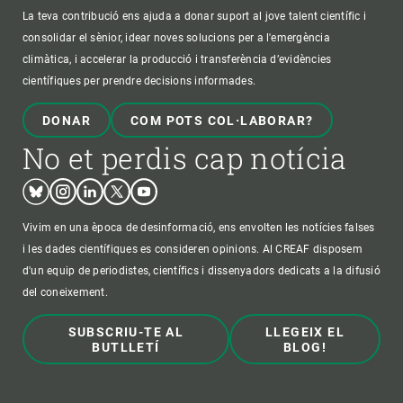
La teva contribució ens ajuda a donar suport al jove talent científic i
consolidar el sènior, idear noves solucions per a l'emergència
climàtica, i accelerar la producció i transferència d’evidències
científiques per prendre decisions informades.
DONAR
COM POTS COL·LABORAR?
No et perdis cap notícia
Bluesky
Instagram
Linkedin
Twitter
Youtube
Vivim en una època de desinformació, ens envolten les notícies falses
i les dades científiques es consideren opinions. Al CREAF disposem
d'un equip de periodistes, científics i dissenyadors dedicats a la difusió
del coneixement.
SUBSCRIU-TE AL
LLEGEIX EL
BUTLLETÍ
BLOG!