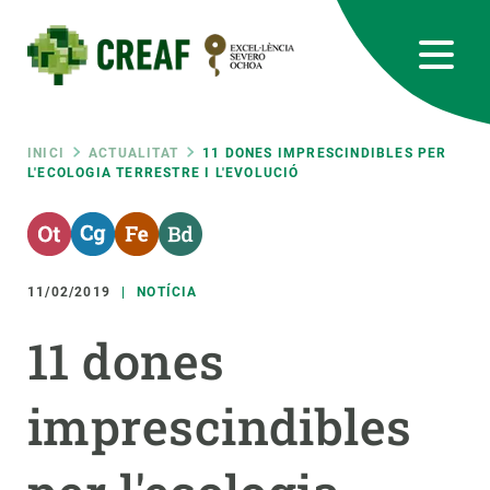
Vés
al
contingut
CREAF
EN
CA
ES
Bluesky
Instagram
Linkedin
Twitter
Youtube
RRSS
Fil
INICI
ACTUALITAT
11 DONES IMPRESCINDIBLES PER
L'ECOLOGIA TERRESTRE I L'EVOLUCIÓ
Featured
INTRANET
d'ariadna
responsive
11/02/2019
NOTÍCIA
Responsive
SOBRE NOSALTRES
11 dones
menu
RECERCA
imprescindibles
CIÈNCIA EN ACCIÓ
UNEIX-TE A NOSALTRES