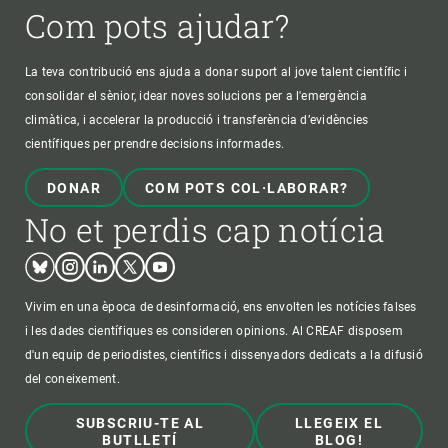
Com pots ajudar?
La teva contribució ens ajuda a donar suport al jove talent científic i
consolidar el sènior, idear noves solucions per a l'emergència
climàtica, i accelerar la producció i transferència d’evidències
científiques per prendre decisions informades.
DONAR
COM POTS COL·LABORAR?
No et perdis cap notícia
Bluesky
Instagram
Linkedin
Twitter
Youtube
Vivim en una època de desinformació, ens envolten les notícies falses
i les dades científiques es consideren opinions. Al CREAF disposem
d'un equip de periodistes, científics i dissenyadors dedicats a la difusió
del coneixement.
SUBSCRIU-TE AL
LLEGEIX EL
BUTLLETÍ
BLOG!