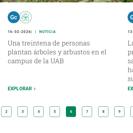
16-02-2026
NOTICIA
13
Una treintena de personas
L
plantan árboles y arbustos en el
p
campus de la UAB
s
h
s
EXPLORAR
E
PÁGINA
2
PÁGINA
3
PÁGINA
4
PÁGINA
5
PÁGINA
6
PÁGINA
7
PÁGINA
8
PÁGIN
9
ACTUAL