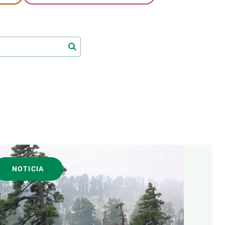
beca ERC
 de másteres y doctorado
 o sabático
onde crecer
o de carrera
s y actividades internas
emos formación
NOTICIA