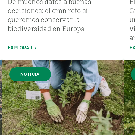
De muchos datos a buenas
E
decisiones: el gran reto si
G
queremos conservar la
u
biodiversidad en Europa
v
a
EXPLORAR
E
NOTICIA