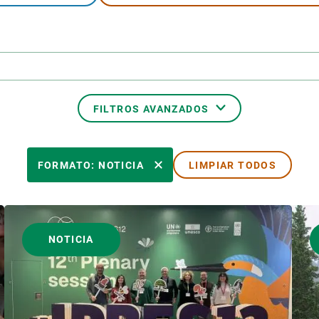
ión de la Tierra
Servicios técnicos
Pide tu 
ransversales
Programa
ciones
Visitante
s Actions
Un lugar d
Desarroll
FILTROS AVANZADOS
Seminario
Te ofrec
ÓN
TEMAS TRANSVERSALES
FORMATO: NOTICIA
LIMPIAR TODOS
AUTOR
NOTICIA