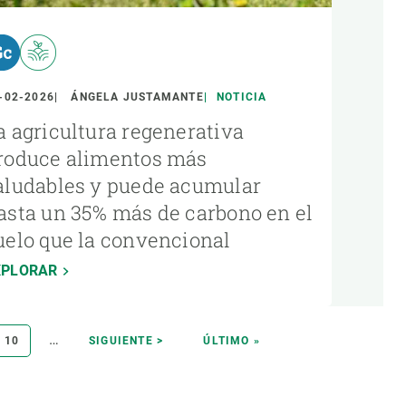
-02-2026
ÁNGELA JUSTAMANTE
NOTICIA
a agricultura regenerativa
roduce alimentos más
aludables y puede acumular
asta un 35% más de carbono en el
uelo que la convencional
XPLORAR
…
A
PÁGINA
10
SIGUIENTE
SIGUIENTE >
ÚLTIMA
ÚLTIMO »
PÁGINA
PÁGINA