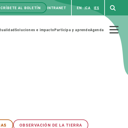
CRÍBETE AL BOLETÍN
INTRANET
EN
CA
ES
enú
p
Menú
tualidad
Soluciones e impacto
Participa y aprende
Agenda
secundario
NOSOTROS
PARTICIPA
rabajo
Cienca y arte
a de Recursos Humanos
Haz ciencia con nosotros
ades académicas
Materiales educativos
MSCA-PF
COLABORA
MAS
OBSERVACIÓN DE LA TIERRA