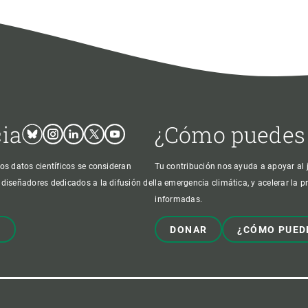
cia
¿Cómo puedes
Bluesky
Instagram
Linkedin
Twitter
Youtube
os datos científicos se consideran
Tu contribución nos ayuda a apoyar al j
 diseñadores dedicados a la difusión del
la emergencia climática, y acelerar la 
informadas.
!
DONAR
¿CÓMO PUED