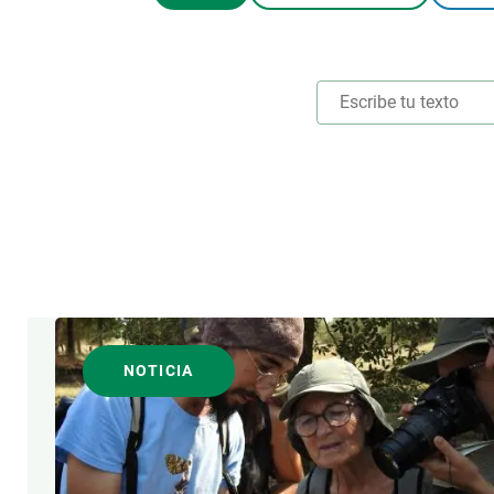
Marca y logotipos
Observac
Instalaciones
Temas t
Equidad, Diversidad e Inclusión (EDI)
Publica
Oficina de prensa
Synthesi
Ciencia abierta y gestión del conocimiento
Documentación
NOTICIAS Y AGENDA
ÁREAS DE INVESTIGACI
Agenda
Eventos anteriores
FORMATO
Actualidad
Noticias
NOTICIA
Biodiversidad
Cambio global
Funcionamiento de los ecosistemas