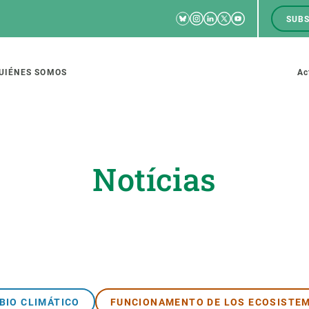
Bluesky
Instagram
Linkedin
Twitter
Youtube
SUBS
RRSS
M
to
UIÉNES SOMOS
Ac
tion
Notícias
IGACIÓN
CIENCIA EN ACCIÓN
ÚNETE A 
io de investigación
Impacto
Bolsa de t
sidad
Soluciones
Estrategi
global
Innovación
Oportunid
amento de ecosistemas
Política y gestión
Pide tu 
BIO CLIMÁTICO
FUNCIONAMENTO DE LOS ECOSISTE