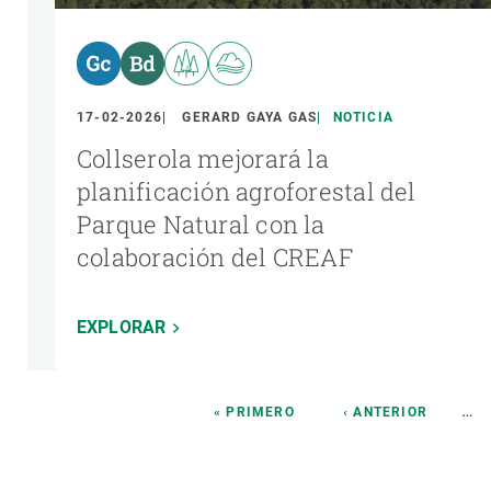
17-02-2026
GERARD GAYA GAS
NOTICIA
Collserola mejorará la
planificación agroforestal del
Parque Natural con la
colaboración del CREAF
EXPLORAR
Paginación
…
PRIMERA
« PRIMERO
PÁGINA
‹ ANTERIOR
PÁGINA
ANTERIOR