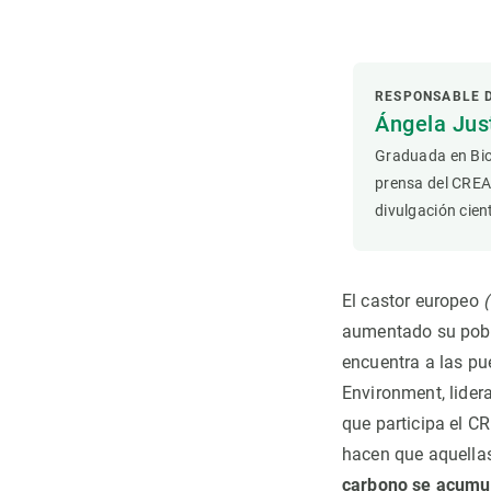
Observación de la Tierra
RESPONSABLE 
Ángela Ju
Graduada en Bio
prensa del CREA
divulgación cient
El castor europeo
(
aumentado su pobla
encuentra a las pu
Environment, lider
que participa el C
hacen que aquella
carbono se acumul