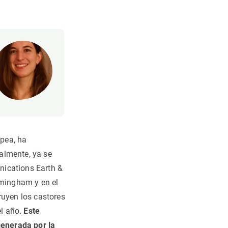
opea, ha
almente, ya se
nications Earth &
rmingham y en el
ruyen los castores
el año.
Este
enerada por la