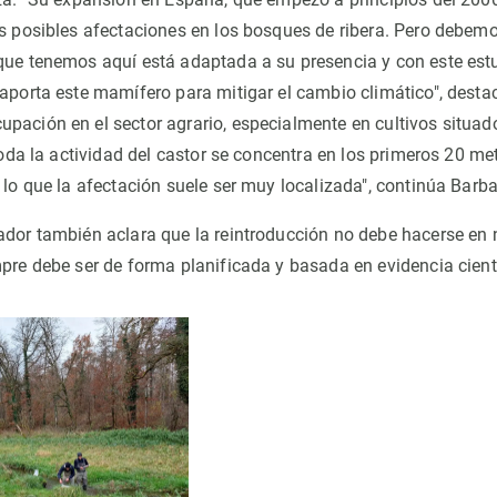
as posibles afectaciones en los bosques de ribera. Pero debem
 que tenemos aquí está adaptada a su presencia y con este es
 aporta este mamífero para mitigar el cambio climático", dest
pación en el sector agrario, especialmente en cultivos situad
 toda la actividad del castor se concentra en los primeros 20 me
 lo que la afectación suele ser muy localizada", continúa Barba
ador también aclara que la reintroducción no debe hacerse en
mpre debe ser de forma planificada y basada en evidencia cientí