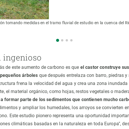
ón tomando medidas en el tramo fluvial de estudio en la cuenca del Rin
 ingenioso
ás de este aumento de carbono es que
el castor construye su
 pequeños árboles
que después entrelaza con barro, piedras y
tructura frena la velocidad del agua y crea una zona inundada 
nte, el material orgánico, como hojas, restos vegetales o made
a formar parte de los sedimentos que contienen mucho car
edimentos y ampliar los humedales, los arroyos se convierten e
no. Este estudio pionero representa una oportunidad importa
iones climáticas basadas en la naturaleza en toda Europa", de