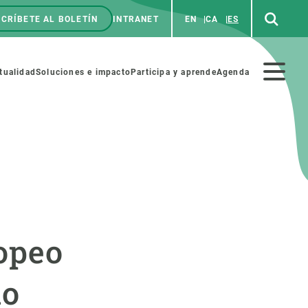
CRÍBETE AL BOLETÍN
INTRANET
EN
CA
ES
enú
p
Menú
tualidad
Soluciones e impacto
Participa y aprende
Agenda
secundario
NOSOTROS
PARTICIPA
rabajo
Cienca y arte
ropeo
a de Recursos Humanos
Haz ciencia con nosotros
ades académicas
Materiales educativos
no
MSCA-PF
COLABORA