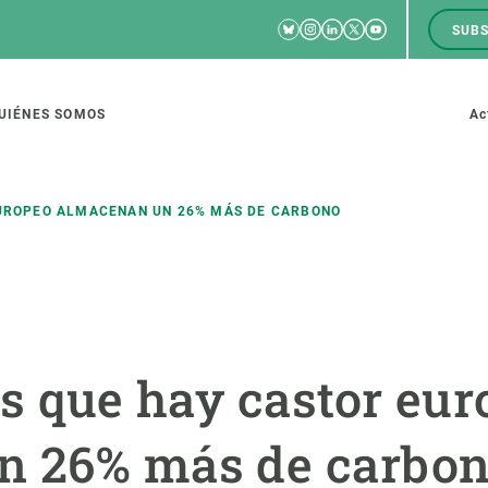
Bluesky
Instagram
Linkedin
Twitter
Youtube
SUBS
RRSS
M
to
UIÉNES SOMOS
Ac
tion
EUROPEO ALMACENAN UN 26% MÁS DE CARBONO
IGACIÓN
CIENCIA EN ACCIÓN
ÚNETE A 
io de investigación
Impacto
Bolsa de t
os que hay castor eu
sidad
Soluciones
Estrategi
global
Innovación
Oportunid
n 26% más de carbo
amento de ecosistemas
Política y gestión
Pide tu 