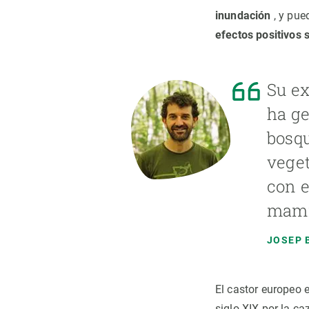
inundación
, y pue
efectos positivos 
Su ex
ha ge
bosqu
veget
con e
mamíf
JOSEP 
El castor europeo 
siglo XIX por la c