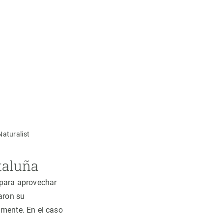
aturalist
taluña
 para aprovechar
saron su
amente. En el caso