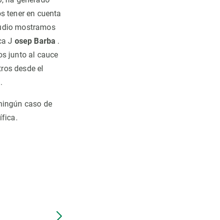
os tener en cuenta
tudio mostramos
aca J
osep Barba
.
os junto al cauce
tros desde el
.
 ningún caso de
fica.