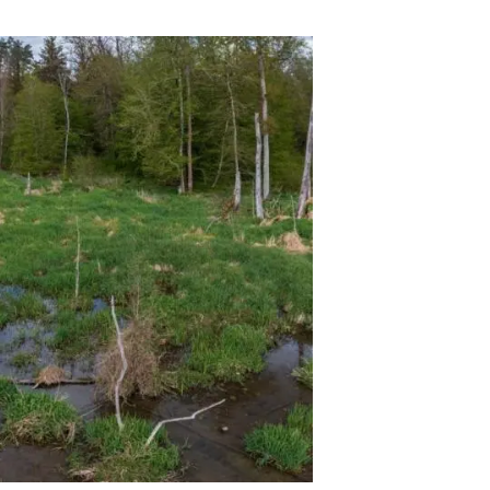
beca ERC
 de másteres y doctorado
 o sabático
onde crecer
o de carrera
s y actividades internas
emos formación