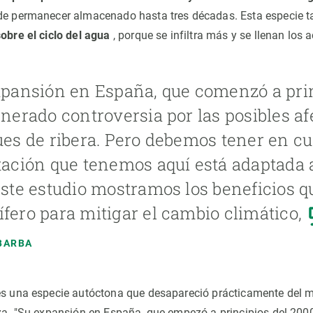
de permanecer almacenado hasta tres décadas. Esta especie t
sobre el ciclo del agua
, porque se infiltra más y se llenan los a
pansión en España, que comenzó a prin
nerado controversia por las posibles af
es de ribera. Pero debemos tener en cu
ación que tenemos aquí está adaptada 
ste estudio mostramos los beneficios q
ero para mitigar el cambio climático,
BARBA
es una especie autóctona que desapareció prácticamente del 
aza. "Su expansión en España, que empezó a principios del 200