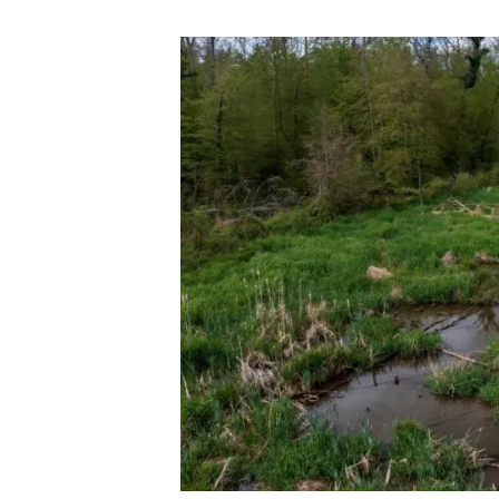
Marca y logotipos
Observac
Instalaciones
Temas t
Equidad, Diversidad e Inclusión (EDI)
Publica
Oficina de prensa
Synthesi
Ciencia abierta y gestión del conocimiento
Documentación
NOTICIAS Y AGENDA
Agenda
Eventos anteriores
Actualidad
Noticias
Biodiversidad
Cambio global
Funcionamiento de los ecosistemas