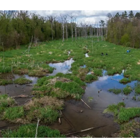
ión de la Tierra
Servicios técnicos
Pide tu 
ransversales
Programa
ciones
Visitante
s Actions
Un lugar d
Desarroll
Seminario
Te ofrec