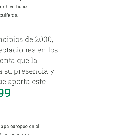
ambién tiene
cuíferos.
cipios de 2000,
ectaciones en los
enta que la
a su presencia y
ue aporta este
mapa europeo en el
0, ha generado