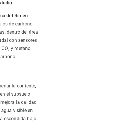
studio.
ca del Rin en
ujos de carbono
as, dentro del área
udal con sensores
e CO₂ y metano.
carbono.
enar la corriente,
 en el subsuelo.
mejora la calidad
 agua visible en
va escondida bajo