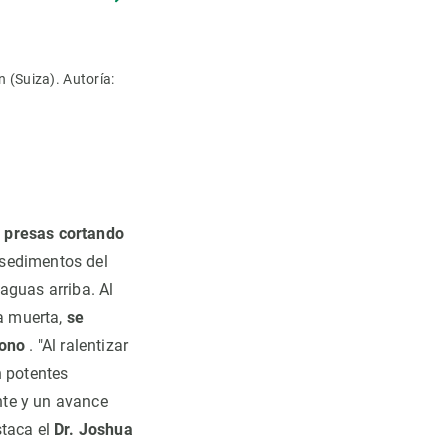
 (Suiza). Autoría:
Una de las presas que han construido los castores
Autoría: Annegret Larsen
s presas cortando
 sedimentos del
aguas arriba. Al
ra muerta,
se
bono
. "Al ralentizar
n potentes
nte y un avance
staca el
Dr. Joshua