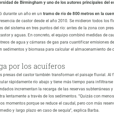
ersidad de Birmingham y uno de los autores principales del e
izó durante un año en un
tramo de río de 800 metros en la cuen
esencia de castor desde el año 2010. Se midieron todos los fl
es del sistema en tres puntos del río: antes de la zona con pres
castor y aguas. En concreto, el equipo combinó medidas de ca
treos de agua y cámaras de gas para cuantificar emisiones d
n sedimentos y biomasa para calcular el almacenamiento de 
a por los acuíferos
s presas del castor también transforman el paisaje fluvial. Al fr
cular rápidamente río abajo y tiene más tiempo para infiltrarse
ndados incrementan la recarga de las reservas subterráneas y 
iltra lentamente a través de los sedimentos. “Quizás con menos
nos momentos porque se reduce el caudal, pero con más reser
a medio y largo plazo en caso de sequía”, explica Barba.