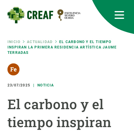
Pasar
al
contenido
principal
CREAF
EN
CA
ES
Bluesky
Instagram
Linkedin
Twitter
Youtube
RRSS
Ruta
INICIO
ACTUALIDAD
EL CARBONO Y EL TIEMPO
INSPIRAN LA PRIMERA RESIDENCIA ARTÍSTICA JAUME
TERRADAS
Featured
INTRANET
de
responsive
navegación
23/07/2025
NOTICIA
Responsive
SOBRE NOSOTROS
El carbono y el
menu
INVESTIGACIÓN
tiempo inspiran
CIENCIA EN ACCIÓN
ÚNETE A NOSOTROS