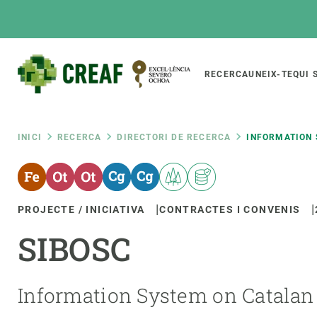
Vés
al
contingut
Main
RECERCA
UNEIX-TE
QUI 
CREAF
naviga
Fil
INICI
RECERCA
DIRECTORI DE RECERCA
INFORMATION 
Featured
d'ariadna
INTRANET
PROJECTE / INICIATIVA
CONTRACTES I CONVENIS
Responsive
SOBRE NOSALTRES
RECERCA
responsive
SIBOSC
El Centre
Directori de recerc
menu
Organització institucional
Biodiversitat
Transparència
Canvi global
Information System on Catalan
La nostra gent
Funcionament dels