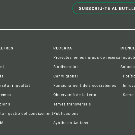
SUBSCRIU-TE AL BUTLL
ter
ALTRES
RECERCA
CIÈNCI
Projectes, eines i grups de recerca
Impact
ent
Biodiversitat
Soluci
ia
Canvi global
Políti
rsitat i igualtat
Funcionament dels ecosistemes
Innov
premsa
Observació de la terra
Servei
acions
Temes transversals
ta i gestió del coneixement
Publicacions
ió
Synthesis Actions