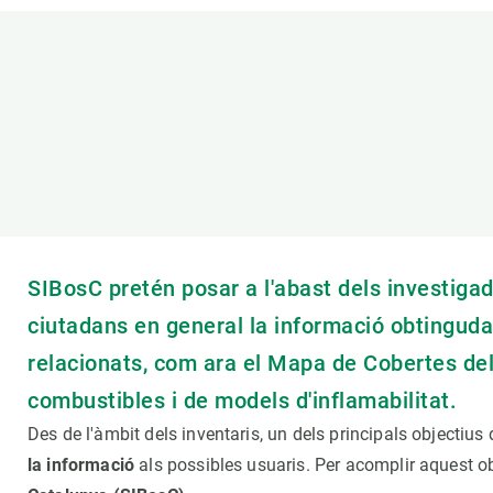
Marca i logotips
Observació de la t
Infraestructures
Temes transversal
Equitat, Diversitat i Inclusió (EDI)
Publicacions
Oficina de premsa
Synthesis Actions
Ciència oberta i gestió del coneixement
Documentació
SIBosC pretén posar a l'abast dels investigado
ciutadans en general la informació obtinguda a
relacionats, com ara el Mapa de Cobertes de
combustibles i de models d'inflamabilitat.
Des de l'àmbit dels inventaris, un dels principals objectius
la informació
als possibles usuaris. Per acomplir aquest ob