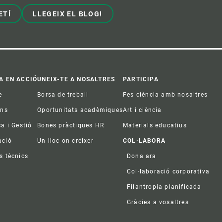
ETÍ
LLEGEIX EL BLOG!
A EN ACCIÓ
UNEIX-TE A NOSALTRES
PARTICIPA
e
Borsa de treball
Fes ciència amb nosaltres
ons
Oportunitats acadèmiques
Art i ciència
ca i Gestió
Bones pràctiques HR
Materials educatius
ació
Un lloc on créixer
COL·LABORA
s tècnics
Dona ara
Col·laboració corporativa
Filantropia planificada
Gràcies a vosaltres