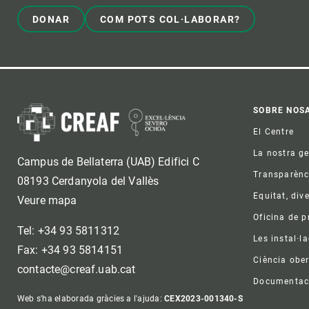
DONAR
COM POTS COL·LABORAR?
Foo
SOBRE NOS
El Centre
La nostra g
Campus de Bellaterra (UAB) Edifici C
Transparènc
08193 Cerdanyola del Vallès
Equitat, dive
Veure mapa
Oficina de 
Tel: +34 93 5811312
Les instal·l
Fax: +34 93 5814151
Ciència ober
contacte@creaf.uab.cat
Documentac
Web s'ha elaborada gràcies a l'ajuda:
CEX2023-001340-S