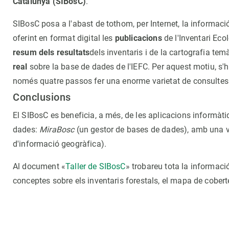
Catalunya (SIBosC)
.
SIBosC posa a l'abast de tothom, per Internet, la informaci
oferint en format digital les
publicacions
de l'Inventari Ecol
resum dels resultats
dels inventaris i de la cartografia temà
real
sobre la base de dades de l'IEFC. Per aquest motiu, s'
només quatre passos fer una enorme varietat de consultes 
Conclusions
El SIBosC es beneficia, a més, de les aplicacions informà
dades:
MiraBosc
(un gestor de bases de dades), amb una ve
d'informació geogràfica).
Al document «
Taller de SIBosC
» trobareu tota la informació
conceptes sobre els inventaris forestals, el mapa de cober