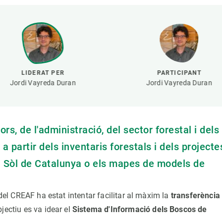
erra
Serveis tècnics
Programa de màsters i doctorat
s
Vine de visitant o sabàtic
Segell de bones pràctiques HRS4R
Un lloc on créixer
Desenvolupament de carrera
LIDERAT PER
PARTICIPANT
Seminaris i activitats internes
Jordi Vayreda Duran
Jordi Vayreda Duran
T’oferim formació
rs, de l'administració, del sector forestal i dels
 partir dels inventaris forestals i dels projecte
l Sòl de Catalunya o els mapes de models de
 del CREAF ha estat intentar facilitar al màxim la
transferència
jectiu es va idear el
Sistema d'Informació dels Boscos de