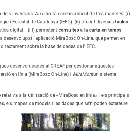
ó dels inventaris. Això ho fa essencialment de tres maneres: (i)
ògic i Forestal de Catalunya (IEFC); (ii) oferint diverses
taules
tica digital; i (iii) permetent
consultes a la carta en temps
ha desenvolupat l'aplicació MiraBosc On-Line, que permet en
directament sobre la base de dades de l'IEFC.
tiques desenvolupades al CREAF per gestionar aquestes
rsió en línia (MiraBosc On-Line) i
MiraMon
(un sistema
 relativa a la utilització de «MiraBosc en línia» i els principals
tes, els mapes de models i les dades que se'n poden extereure.