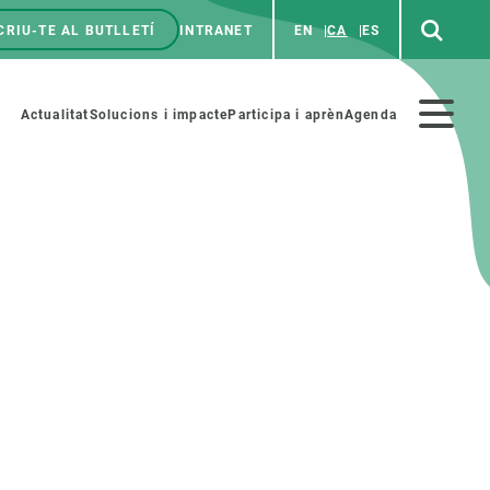
CRIU-TE AL BUTLLETÍ
INTRANET
EN
CA
ES
enú
p
Menú
Actualitat
Solucions i impacte
Participa i aprèn
Agenda
secundario
PARTICIPA
NOTÍCIES I AGENDA
iència i art
Agenda
es ciència amb nosaltres
Esdeveniments anteriors
aterials educatius
Actualitat
COL·LABORA
Notícies