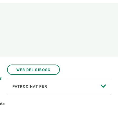
Biodiversitat
Canvi global
Funcionament dels ecosistemes
Observació de la terra
WEB DEL SIBOSC
s
PATROCINAT PER
 de