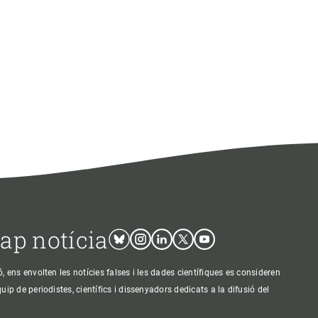
cap notícia
Bluesky
Instagram
Linkedin
Twitter
Youtube
ens envolten les notícies falses i les dades científiques es consideren
p de periodistes, científics i dissenyadors dedicats a la difusió del