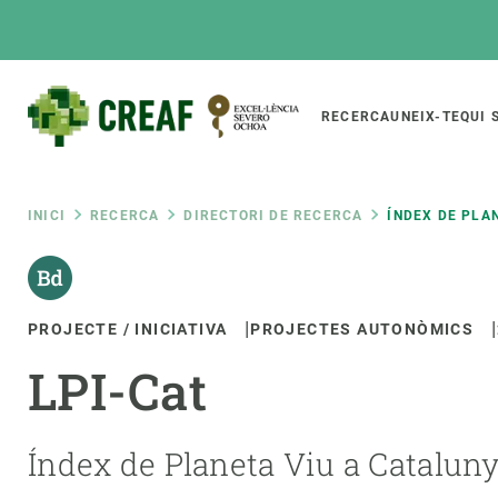
Vés
al
contingut
Main
RECERCA
UNEIX-TE
QUI 
CREAF
naviga
Fil
INICI
RECERCA
DIRECTORI DE RECERCA
ÍNDEX DE PLAN
Featured
d'ariadna
INTRANET
PROJECTE / INICIATIVA
PROJECTES AUTONÒMICS
Responsive
SOBRE NOSALTRES
RECERCA
responsive
LPI-Cat
El Centre
Directori de recerc
menu
Organització institucional
Biodiversitat
Transparència
Canvi global
Índex de Planeta Viu a Cataluny
La nostra gent
Funcionament dels