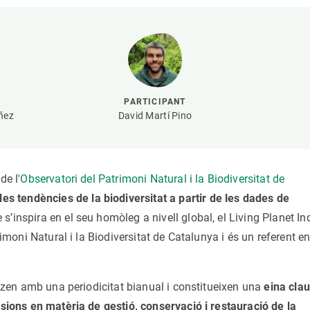
erra
Serveis tècnics
Programa de màsters i doctorat
s
Vine de visitant o sabàtic
Segell de bones pràctiques HRS4R
Un lloc on créixer
Desenvolupament de carrera
PARTICIPANT
Seminaris i activitats internes
ñez
David Martí Pino
T’oferim formació
de l'
Observatori del Patrimoni Natural i la Biodiversitat de
 les tendències de la biodiversitat a partir de les dades de
 s’inspira en el seu homòleg a nivell global, el Living Planet In
rimoni Natural i la Biodiversitat de Catalunya i és un referent e
itzen amb una periodicitat bianual i constitueixen una
eina clau
isions en matèria de gestió, conservació i restauració de la