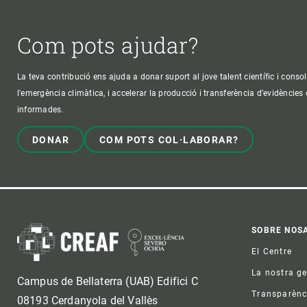
Com pots ajudar?
La teva contribució ens ajuda a donar suport al jove talent científic i consol
l'emergència climàtica, i accelerar la producció i transferència d’evidències
informades.
DONAR
COM POTS COL·LABORAR?
Foo
SOBRE NOS
El Centre
La nostra g
Campus de Bellaterra (UAB) Edifici C
Transparènc
08193 Cerdanyola del Vallès