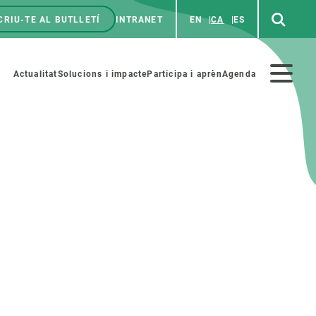
CRIU-TE AL BUTLLETÍ
INTRANET
EN
CA
ES
enú
p
Menú
Actualitat
Solucions i impacte
Participa i aprèn
Agenda
secundario
PARTICIPA
NOTÍCIES I AGENDA
iència i art
Agenda
es ciència amb nosaltres
Esdeveniments anteriors
aterials educatius
Actualitat
COL·LABORA
Notícies