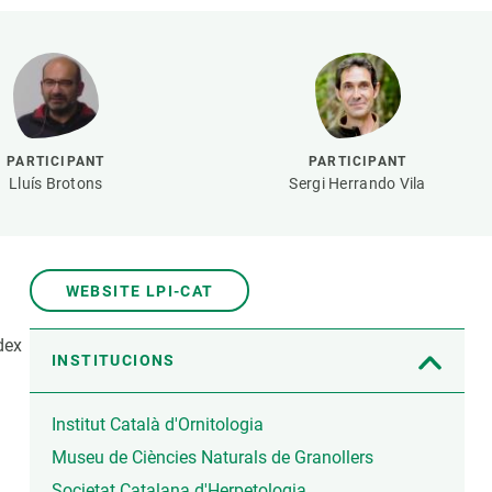
Biodiversitat
Canvi global
Funcionament dels ecosistemes
Observació de la terra
PARTICIPANT
PARTICIPANT
Lluís Brotons
Sergi Herrando Vila
WEBSITE LPI-CAT
dex
INSTITUCIONS
n
Institut Català d'Ornitologia
Museu de Ciències Naturals de Granollers
Societat Catalana d'Herpetologia