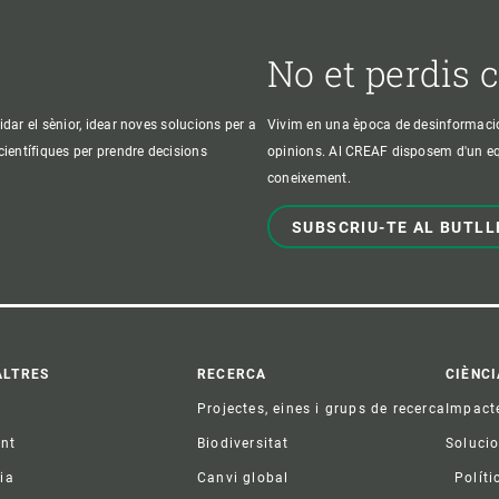
No et perdis 
idar el sènior, idear noves solucions per a
Vivim en una època de desinformació, 
 científiques per prendre decisions
opinions. Al CREAF disposem d'un equi
coneixement.
SUBSCRIU-TE AL BUTLL
ter
ALTRES
RECERCA
CIÈNCI
Projectes, eines i grups de recerca
Impact
ent
Biodiversitat
Soluci
ia
Canvi global
Políti