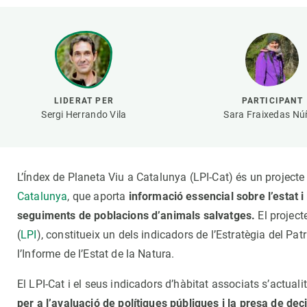
Marca i logotips
Observació de la t
Infraestructures
Temes transversal
Equitat, Diversitat i Inclusió (EDI)
Publicacions
Oficina de premsa
Synthesis Actions
Ciència oberta i gestió del coneixement
LIDERAT PER
PARTICIPANT
Documentació
Sergi Herrando Vila
Sara Fraixedas Nú
L’Índex de Planeta Viu a Catalunya (LPI-Cat) és un projecte 
Catalunya
, que aporta
informació essencial sobre l’estat i
seguiments de poblacions d’animals salvatges.
El projecte
(
LPI
), constitueix un dels indicadors de l’Estratègia del Pat
l’Informe de l’Estat de la Natura.
El LPI-Cat i el seus indicadors d’hàbitat associats s’actual
per a l’avaluació de polítiques públiques i la presa de dec