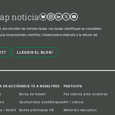
cap notícia
Bluesky
Instagram
Linkedin
Twitter
Youtube
ens envolten les notícies falses i les dades científiques es consideren
p de periodistes, científics i dissenyadors dedicats a la difusió del
ETÍ
LLEGEIX EL BLOG!
A EN ACCIÓ
UNEIX-TE A NOSALTRES
PARTICIPA
e
Borsa de treball
Fes ciència amb nosaltres
ons
Oportunitats acadèmiques
Art i ciència
ca i Gestió
Bones pràctiques HR
Materials educatius