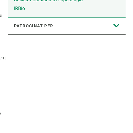
IRBio
a
PATROCINAT PER
ent
e