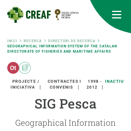
Vés
al
contingut
CREAF
EN
CA
ES
Bluesky
Instagram
Linkedin
Twitter
Youtube
RRSS
Fil
INICI
RECERCA
DIRECTORI DE RECERCA
GEOGRAPHICAL INFORMATION SYSTEM OF THE CATALAN
DIRECTORATE OF FISHERIES AND MARITIME AFFAIRS
Featured
INTRANET
d'ariadna
responsive
PROJECTE /
CONTRACTES I
1998
-
INACTIU
Responsive
INICIATIVA
CONVENIS
2012
SOBRE NOSALTRES
SIG Pesca
menu
RECERCA
CIÈNCIA EN ACCIÓ
Geographical Information
UNEIX-TE A NOSALTRES