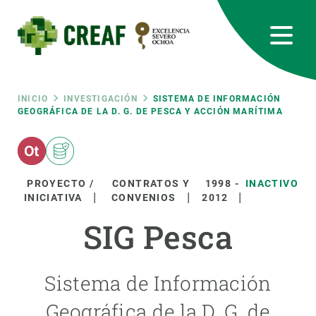
Pasar
al
contenido
principal
CREAF
EN
CA
ES
Bluesky
Instagram
Linkedin
Twitter
Youtube
RRSS
Ruta
INICIO
INVESTIGACIÓN
SISTEMA DE INFORMACIÓN
GEOGRÁFICA DE LA D. G. DE PESCA Y ACCIÓN MARÍTIMA
Featured
INTRANET
de
responsive
navegación
PROYECTO /
CONTRATOS Y
1998
-
INACTIVO
INICIATIVA
CONVENIOS
2012
Responsive
SOBRE NOSOTROS
SIG Pesca
menu
INVESTIGACIÓN
Sistema de Información
CIENCIA EN ACCIÓN
Geográfica de la D. G. de
ÚNETE A NOSOTROS