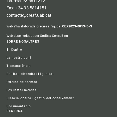
Tel: +34 93 5811312
Fax: +34 93 5814151
contacte@creaf.uab.cat
Web s'ha elaborada gràcies a l'ajuda:
CEX2023-001340-S
Web desenvolupat per Omitsis Consulting
Footer
SOBRE NOSALTRES
El Centre
La nostra gent
Transparència
Equitat, diversitat i igualtat
Oficina de premsa
Les instal·lacions
Ciència oberta i gestió del coneixement
Documentació
RECERCA