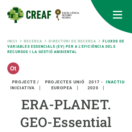
Vés
al
contingut
CREAF
EN
CA
ES
Bluesky
Instagram
Linkedin
Twitter
Youtube
RRSS
Fil
INICI
RECERCA
DIRECTORI DE RECERCA
FLUXOS DE
VARIABLES ESSENCIALS (EV) PER A L'EFICIÈNCIA DELS
RECURSOS I LA GESTIÓ AMBIENTAL
Featured
INTRANET
d'ariadna
responsive
PROJECTE /
PROJECTES UNIÓ
2017
-
INACTIU
Responsive
INICIATIVA
EUROPEA
2020
SOBRE NOSALTRES
ERA-PLANET.
menu
RECERCA
GEO-Essential
CIÈNCIA EN ACCIÓ
UNEIX-TE A NOSALTRES