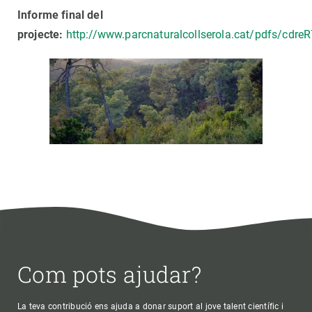
Informe final del
projecte:
http://www.parcnaturalcollserola.cat/pdfs/cdre
Com pots ajudar?
La teva contribució ens ajuda a donar suport al jove talent científic i