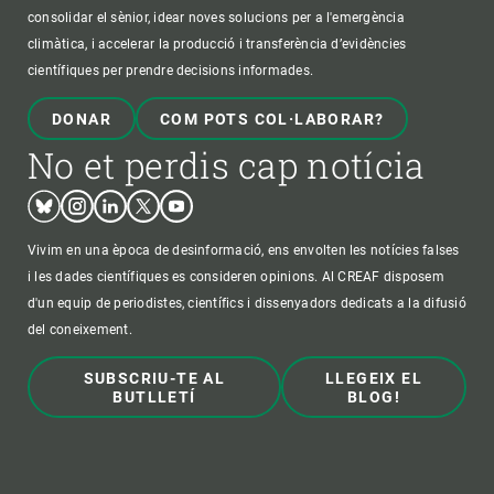
consolidar el sènior, idear noves solucions per a l'emergència
climàtica, i accelerar la producció i transferència d’evidències
científiques per prendre decisions informades.
DONAR
COM POTS COL·LABORAR?
No et perdis cap notícia
Bluesky
Instagram
Linkedin
Twitter
Youtube
Vivim en una època de desinformació, ens envolten les notícies falses
i les dades científiques es consideren opinions. Al CREAF disposem
d'un equip de periodistes, científics i dissenyadors dedicats a la difusió
del coneixement.
SUBSCRIU-TE AL
LLEGEIX EL
BUTLLETÍ
BLOG!