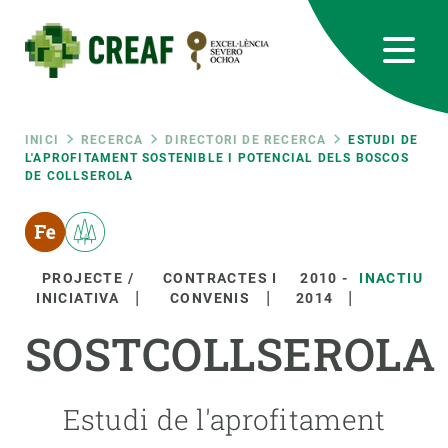
Vés
al
contingut
CREAF
EN
CA
ES
Bluesky
Instagram
Linkedin
Twitter
Youtube
RRSS
Fil
INICI
RECERCA
DIRECTORI DE RECERCA
ESTUDI DE
L'APROFITAMENT SOSTENIBLE I POTENCIAL DELS BOSCOS
DE COLLSEROLA
Featured
INTRANET
d'ariadna
responsive
PROJECTE /
CONTRACTES I
2010
-
INACTIU
Responsive
INICIATIVA
CONVENIS
2014
SOBRE NOSALTRES
SOSTCOLLSEROLA
menu
RECERCA
CIÈNCIA EN ACCIÓ
Estudi de l'aprofitament
UNEIX-TE A NOSALTRES