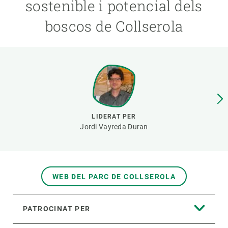
sostenible i potencial dels
boscos de Collserola
PARTICIPA
NOTÍCIES I AGENDA
LIDERAT PER
Jordi Vayreda Duran
WEB DEL PARC DE COLLSEROLA
PATROCINAT PER