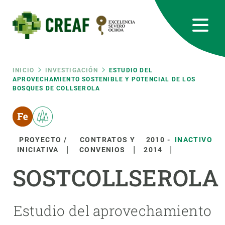
Pasar
al
contenido
principal
CREAF
EN
CA
ES
Bluesky
Instagram
Linkedin
Twitter
Youtube
RRSS
Ruta
INICIO
INVESTIGACIÓN
ESTUDIO DEL
APROVECHAMIENTO SOSTENIBLE Y POTENCIAL DE LOS
BOSQUES DE COLLSEROLA
Featured
INTRANET
de
responsive
navegación
PROYECTO /
CONTRATOS Y
2010
-
INACTIVO
Responsive
INICIATIVA
CONVENIOS
2014
SOBRE NOSOTROS
SOSTCOLLSEROLA
menu
INVESTIGACIÓN
CIENCIA EN ACCIÓN
Estudio del aprovechamiento
ÚNETE A NOSOTROS