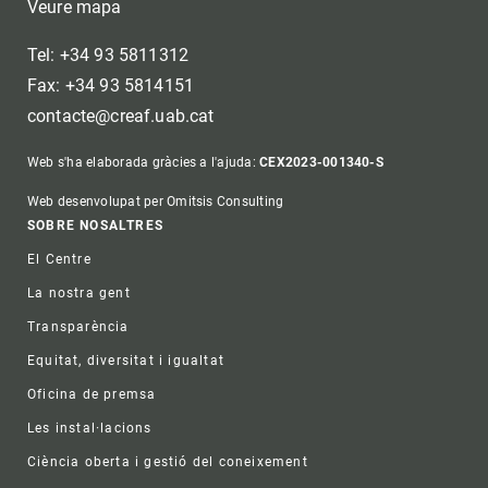
Veure mapa
Tel: +34 93 5811312
Fax: +34 93 5814151
contacte@creaf.uab.cat
Web s'ha elaborada gràcies a l'ajuda:
CEX2023-001340-S
Web desenvolupat per Omitsis Consulting
Footer
SOBRE NOSALTRES
El Centre
La nostra gent
Transparència
Equitat, diversitat i igualtat
Oficina de premsa
Les instal·lacions
Ciència oberta i gestió del coneixement