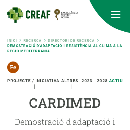
Vés
al
contingut
CREAF
EN
CA
ES
Bluesky
Instagram
Linkedin
Twitter
Youtube
RRSS
Fil
INICI
RECERCA
DIRECTORI DE RECERCA
DEMOSTRACIÓ D'ADAPTACIÓ I RESISTÈNCIA AL CLIMA A LA
REGIÓ MEDITERRÀNIA
Featured
INTRANET
d'ariadna
responsive
PROJECTE / INICIATIVA
ALTRES
2023
-
2028
ACTIU
Responsive
SOBRE NOSALTRES
CARDIMED
menu
RECERCA
CIÈNCIA EN ACCIÓ
Demostració d'adaptació i
UNEIX-TE A NOSALTRES