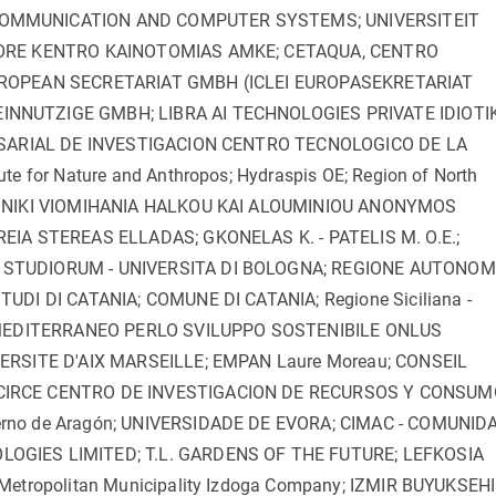
COMMUNICATION AND COMPUTER SYSTEMS; UNIVERSITEIT
CORE KENTRO KAINOTOMIAS AMKE; CETAQUA, CENTRO
UROPEAN SECRETARIAT GMBH (ICLEI EUROPASEKRETARIAT
NNUTZIGE GMBH; LIBRA AI TECHNOLOGIES PRIVATE IDIOTIK
RESARIAL DE INVESTIGACION CENTRO TECNOLOGICO DE LA
 for Nature and Anthropos; Hydraspis OE; Region of North
LINIKI VIOMIHANIA HALKOU KAI ALOUMINIOU ANONYMOS
EIA STEREAS ELLADAS; GKONELAS K. - PATELIS M. O.E.;
 STUDIORUM - UNIVERSITA DI BOLOGNA; REGIONE AUTONO
DI DI CATANIA; COMUNE DI CATANIA; Regione Siciliana -
ROMEDITERRANEO PERLO SVILUPPO SOSTENIBILE ONLUS
ERSITE D'AIX MARSEILLE; EMPAN Laure Moreau; CONSEIL
CIRCE CENTRO DE INVESTIGACION DE RECURSOS Y CONSU
rno de Aragón; UNIVERSIDADE DE EVORA; CIMAC - COMUNID
OGIES LIMITED; T.L. GARDENS OF THE FUTURE; LEFKOSIA
etropolitan Municipality Izdoga Company; IZMIR BUYUKSEH