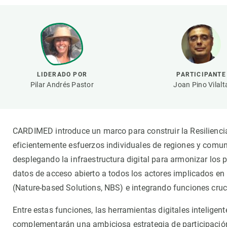
Marca y logotipos
Observac
Instalaciones
Temas t
Equidad, Diversidad e Inclusión (EDI)
Publica
Oficina de prensa
Synthesi
Ciencia abierta y gestión del conocimiento
LIDERADO POR
PARTICIPANTE
Documentación
Pilar Andrés Pastor
Joan Pino Vilalt
NOTICIAS Y AGENDA
Agenda
CARDIMED introduce un marco para construir la Resiliencia
Eventos anteriores
eficientemente esfuerzos individuales de regiones y comuni
Actualidad
desplegando la infraestructura digital para armonizar los
Noticias
datos de acceso abierto a todos los actores implicados en
Biodiversidad
(Nature-based Solutions, NBS) e integrando funciones crucia
Cambio global
Entre estas funciones, las herramientas digitales inteligen
Funcionamiento de los ecosistemas
complementarán una ambiciosa estrategia de participación 