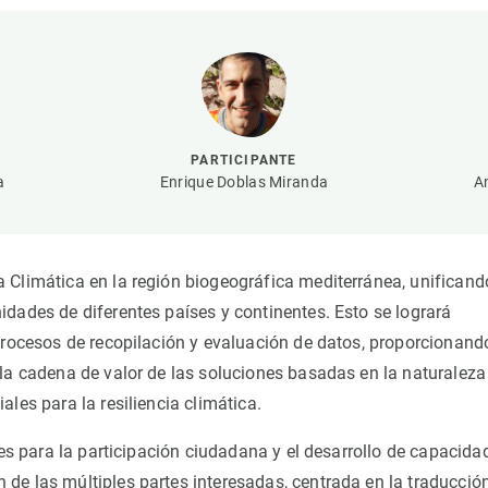
ión de la Tierra
Servicios técnicos
Pide tu 
ransversales
Programa
ciones
Visitante
s Actions
Un lugar d
Desarroll
PARTICIPANTE
Seminario
a
Enrique Doblas Miranda
A
Te ofrec
 Climática en la región biogeográfica mediterránea, unificand
dades de diferentes países y continentes. Esto se logrará
 procesos de recopilación y evaluación de datos, proporcionand
 la cadena de valor de las soluciones basadas en la naturaleza
les para la resiliencia climática.
tes para la participación ciudadana y el desarrollo de capacida
de las múltiples partes interesadas, centrada en la traducció