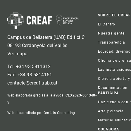
Foot
SOBRE EL CREAF
El Centro
Nuestra gente
Campus de Bellaterra (UAB) Edifici C
Transparencia
08193 Cerdanyola del Vallès
Equidad, diversi
Ver mapa
Oficina de prens
Tel: +34 93 5811312
Las instalacione
Fax: +34 93 5814151
Ciencia abierta y
contacte@creaf.uab.cat
Documentación
PARTICIPA
Web elaborada gracias a la ayuda:
CEX2023-001340-
Haz ciencia con 
S
Arte y ciencia
Web desarrollada por Omitsis Consulting
Material educati
COLABORA