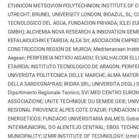
ETHNICON METSOVION POLYTECHNION; INSTITUTE OF 
UTRECHT; BRUNEL UNIVERSITY LONDON; BIOAZUL, SL; 
TECNOLOGICO DEL AGUA, FUNDACION PRIVADA; ICLEI E
GMBH); ALCHEMIA-NOVA RESEARCH & INNOVATION GEMEI
KEFALAIOUCHIKI ETAIREIA; ALEA Srl; ASOCIACION EMP
CONSTRUCCION REGION DE MURCIA; Mediterranean Institute
Aegean; PERIFEREIA NOTIOU AIGAIOU; ELVALHALCOR EL
ETAIREIA; INSTITUTO TECNOLOGICO DE ARAGON; PERIFER
UNIVERSITA POLITECNICA DELLE MARCHE; ALMA MATER
DELLA SARDEGNA*RAS; IRIDRA SRL; UNIVERSITA DEGLI STU
Dipartimento Regionale Tecnico; SVI.MED CENTRO EU
ASSOCIAZIONE; UNITE TECHNIQUE DU SEMIDE GEIE; UNIV
REGIONAL PROVENCE ALPES COTE D'AZUR; FUNDACION 
ENERGETICOS; FUNDACIO UNIVERSITARIA BALMES; Gobie
INTERMUNICIPAL DO ALENTEJO CENTRAL; EBOS TECHNOL
MUNICIPALITY; IZMIR INSTITUTE OF TECHNOLOGY; Izmir M