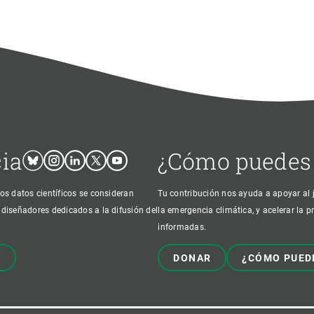
cia
¿Cómo puedes
Bluesky
Instagram
Linkedin
Twitter
Youtube
os datos científicos se consideran
Tu contribución nos ayuda a apoyar al j
 diseñadores dedicados a la difusión del
la emergencia climática, y acelerar la 
informadas.
!
DONAR
¿CÓMO PUED