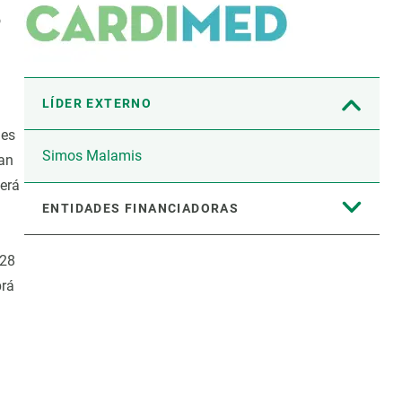
o
LÍDER EXTERNO
des
Simos Malamis
an
cerá
ENTIDADES FINANCIADORAS
 28
brá