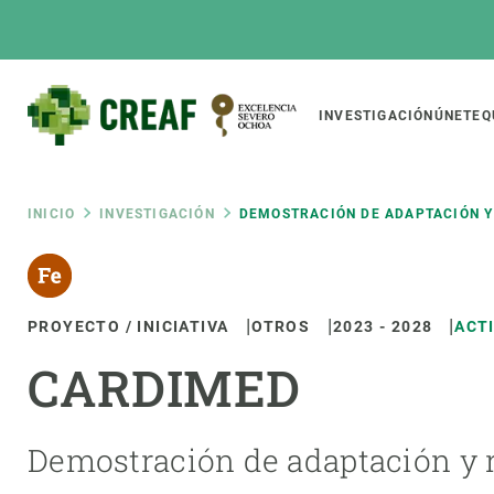
Pasar
al
contenido
principal
Main
INVESTIGACIÓN
ÚNETE
Q
CREAF
naviga
Ruta
INICIO
INVESTIGACIÓN
DEMOSTRACIÓN DE ADAPTACIÓN Y
Featured
de
INTRANET
PROYECTO / INICIATIVA
OTROS
2023
-
2028
ACT
Responsive
SOBRE NOSOTROS
INVEST
responsive
navegación
CARDIMED
El Centro
Director
menu
Organización institucional
Biodiver
Transparencia
Cambio 
Demostración de adaptación y r
Nuestra gente
Funcion