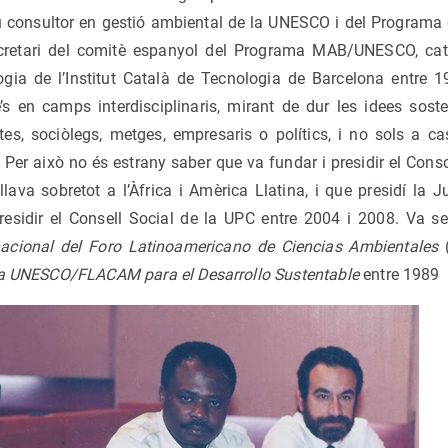
u consultor en gestió ambiental de la UNESCO i del Programa
retari del comitè espanyol del Programa MAB/UNESCO, cat
logia de l’Institut Català de Tecnologia de Barcelona entre
 en camps interdisciplinaris, mirant de dur les idees sosten
tes, sociòlegs, metges, empresaris o polítics, i no sols a c
. Per això no és estrany saber que va fundar i presidir el Conso
lava sobretot a l’Àfrica i Amèrica Llatina, i que presidí la 
presidir el Consell Social de la UPC entre 2004 i 2008. Va se
nacional del Foro Latinoamericano de Ciencias Ambientales
a UNESCO/FLACAM para el Desarrollo Sustentable
entre 1989 