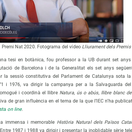
l Premi Nat 2020. Fotograma del vídeo
Lliurament dels Premis
a tesi en botànica, fou professor a la UB durant set anys i
tació de Barcelona i de la Generalitat els set anys següent
r la sessió constitutiva del Parlament de Catalunya sota l
971 i 1976, va dirigir la campanya per a la Salvaguarda del
omogué i coordinà el llibre
Natura, ús o abús, llibre blanc d
ctiva de gran influència en el tema de la que l’IEC n’ha public
esta
on line
.
de la immensa i memorable
Història Natural dels Països Cata
ntre 1987 i 1988 va dirigir i presentar la inoblidable sèrie tel