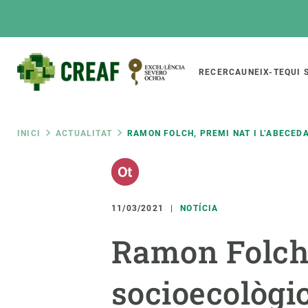
Vés
al
contingut
Main
RECERCA
UNEIX-TE
QUI 
CREAF
naviga
Fil
INICI
ACTUALITAT
RAMON FOLCH, PREMI NAT I L’ABECED
Featured
d'ariadna
INTRANET
Responsive
SOBRE NOSALTRES
RECERCA
responsive
11/03/2021
NOTÍCIA
El Centre
Directori de recerc
Ramon Folch,
menu
Organització institucional
Biodiversitat
Transparència
Canvi global
socioecològi
La nostra gent
Funcionament dels