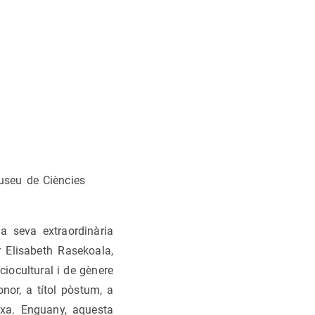
useu de Ciències
a seva extraordinària
r Elisabeth Rasekoala,
ociocultural i de gènere
onor, a títol pòstum, a
ixa. Enguany, aquesta