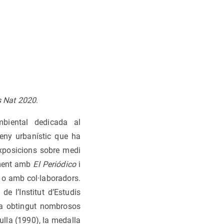
s Nat 2020
.
biental dedicada al
seny urbanístic que ha
exposicions sobre medi
rment amb
El Periódico
i
ol o amb col·laboradors.
de l’Institut d’Estudis
 Ha obtingut nombrosos
ulla (1990), la medalla