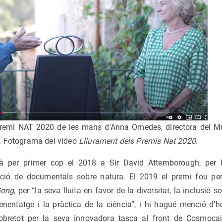
remi NAT 2020 de les mans d'Anna Omedes, directora del M
. Fotograma del vídeo
Lliurament dels Premis Nat 2020
.
à per primer cop el 2018 a Sir David Attemborough, per l
ecció de documentals sobre natura. El 2019 el premi fou pe
Gong
, per “la seva lluita en favor de la diversitat, la inclusió s
renentatge i la pràctica de la ciència”, i hi hagué menció d’h
bretot per la seva innovadora tasca al front de Cosmoca