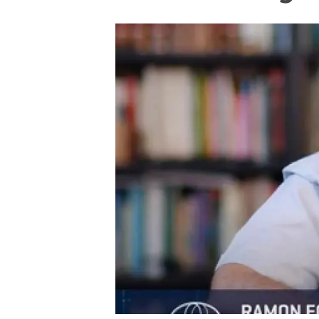
Marca i logotips
Observació de la t
Infraestructures
Temes transversal
Equitat, Diversitat i Inclusió (EDI)
Publicacions
Oficina de premsa
Synthesis Actions
Ciència oberta i gestió del coneixement
Documentació