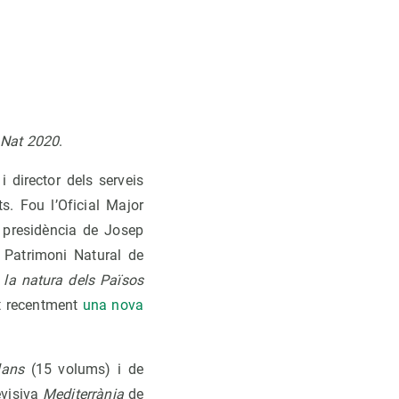
 Nat 2020
.
 director dels serveis
s. Fou l’Oficial Major
a presidència de Josep
 Patrimoni Natural de
e la natura dels Països
at recentment
una nova
lans
(15 volums) i de
evisiva
Mediterrània
de