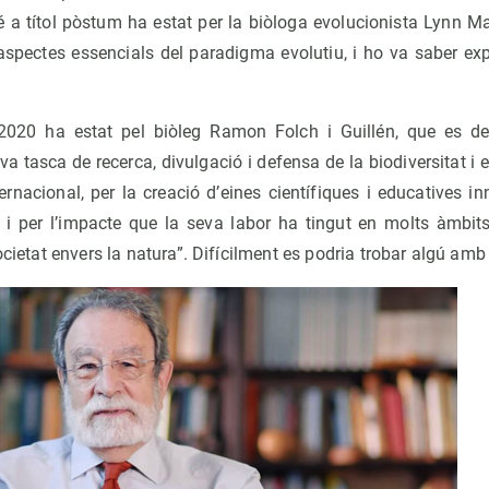
 a títol pòstum ha estat per la biòloga evolucionista Lynn Mar
aspectes essencials del paradigma evolutiu, i ho va saber expl
2020 ha estat pel biòleg Ramon Folch i Guillén, que es de
eva tasca de recerca, divulgació i defensa de la biodiversitat i
ternacional, per la creació d’eines científiques i educatives i
s, i per l’impacte que la seva labor ha tingut en molts àmbits
societat envers la natura”. Difícilment es podria trobar algú am