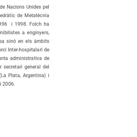
 de Nacions Unides pel
edràtic de Metatècnia
 1996 i 1998. Folch ha
ibilistes a enginyers,
asa sinó en els àmbits
rci Inter-hospitalari de
Junta administrativa de
r secretari general del
(La Plata, Argentina) i
i 2006.