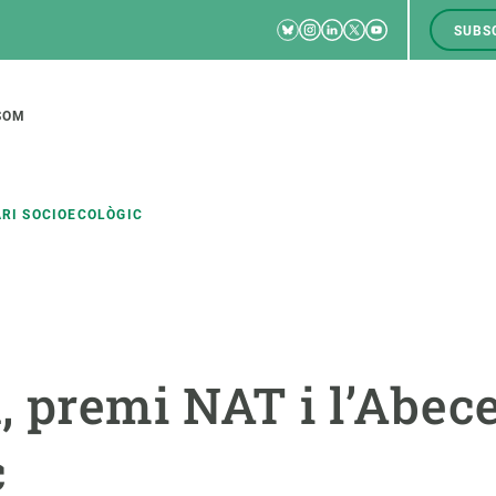
Bluesky
Instagram
Linkedin
Twitter
Youtube
SUBS
RRSS
M
to
SOM
tion
ARI SOCIOECOLÒGIC
CIÈNCIA EN ACCIÓ
UNEIX-TE A NOSALTRES
a
Impacte
Borsa de treball
C
 premi NAT i l’Abec
Solucions
Oportunitats acadèmiques
F
Innovació
Demana la teva MSCA-PF
M
c
 ecosistemes
Política i gestió
Demana la teva beca ERC