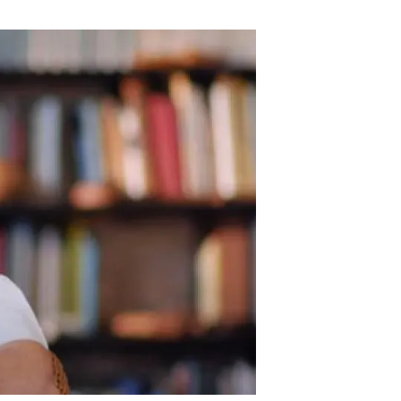
Biodiversitat
Canvi global
Funcionament dels ecosistemes
Observació de la terra