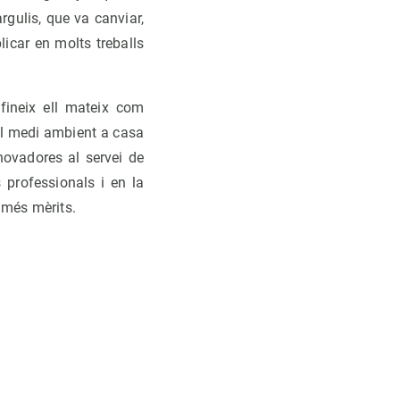
gulis, que va canviar,
icar en molts treballs
fineix ell mateix com
 el medi ambient a casa
nnovadores al servei de
 professionals i en la
b més mèrits.