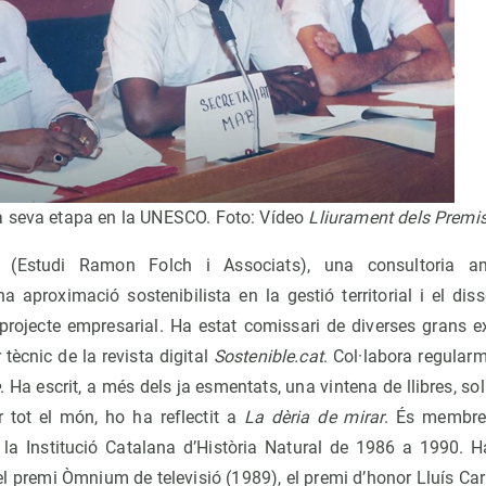
a seva etapa en la UNESCO. Foto: Vídeo
Lliurament dels Premi
(Estudi Ramon Folch i Associats), una consultoria am
 aproximació sostenibilista en la gestió territorial i el dis
l projecte empresarial. Ha estat comissari de diverses grans 
 tècnic de la revista digital
Sostenible.cat
. Col·labora regula
e
. Ha escrit, a més dels ja esmentats, una vintena de llibres, s
r tot el món, ho ha reflectit a
La dèria de mirar
. És membre 
r la Institució Catalana d’Història Natural de 1986 a 1990.
 premi Òmnium de televisió (1989), el premi d’honor Lluís Car