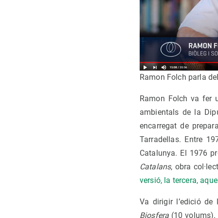
Ramon Folch parla de
Ramon Folch va fer un
ambientals de la Dipu
encarregat de prepara
Tarradellas. Entre 1
Catalunya. El 1976 pr
Catalans
, obra col·le
versió, la tercera, aqu
Va dirigir l’edició 
Biosfera
(10 volums). E