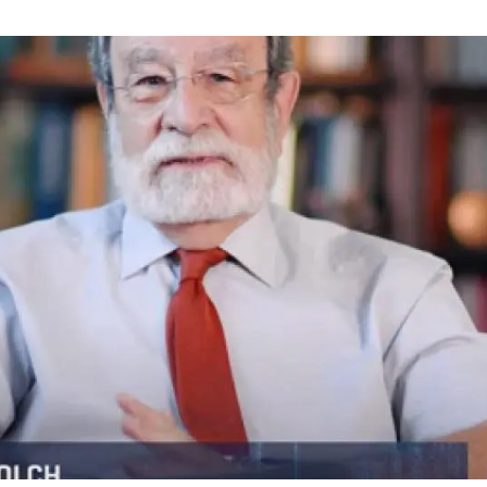
erra
Serveis tècnics
Programa de màsters i doctorat
s
Vine de visitant o sabàtic
Segell de bones pràctiques HRS4R
Un lloc on créixer
Desenvolupament de carrera
Seminaris i activitats internes
T’oferim formació