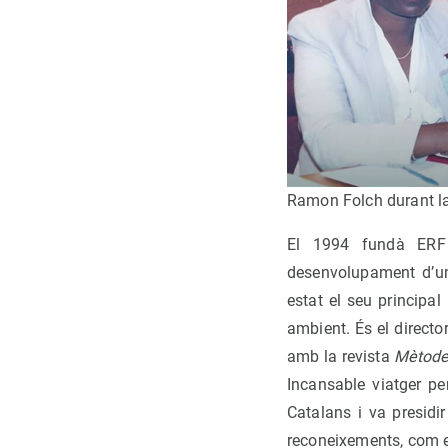
Ramon Folch durant l
El 1994 fundà ERF 
desenvolupament d’una
estat el seu principa
ambient. És el director
amb la revista
Mètod
Incansable viatger pe
Catalans i va presidi
reconeixements, com el