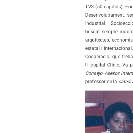
TV3 (50 capítols). Fo
Desenvolupament, sec
Industrial i Socioeco
buscat sempre moure’s
arquitectes, economis
estatal i internacional
Cooperació, que trebal
l’Hospital Clínic. Va 
Consejo Asesor Inter
professor de la
cátedr