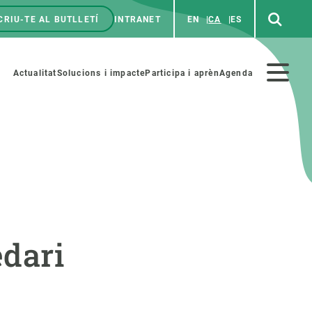
CRIU-TE AL BUTLLETÍ
INTRANET
EN
CA
ES
enú
p
Menú
Actualitat
Solucions i impacte
Participa i aprèn
Agenda
secundario
PARTICIPA
NOTÍCIES I AGENDA
iència i art
Agenda
edari
es ciència amb nosaltres
Esdeveniments anteriors
aterials educatius
Actualitat
COL·LABORA
Notícies