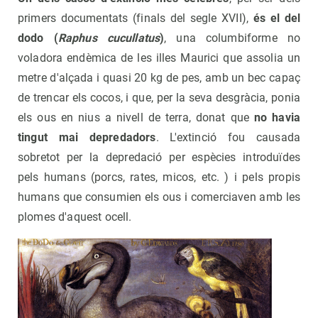
primers documentats (finals del segle XVII),
és el del
dodo (
Raphus cucullatus
)
, una columbiforme no
voladora endèmica de les illes Maurici que assolia un
metre d'alçada i quasi 20 kg de pes, amb un bec capaç
de trencar els cocos, i que, per la seva desgràcia, ponia
els ous en nius a nivell de terra, donat que
no havia
tingut mai depredadors
. L'extinció fou causada
sobretot per la depredació per espècies introduïdes
pels humans (porcs, rates, micos, etc. ) i pels propis
humans que consumien els ous i comerciaven amb les
plomes d'aquest ocell.