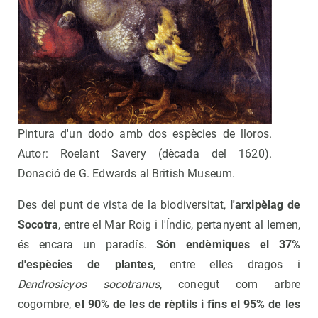
Pintura d'un dodo amb dos espècies de lloros.
Autor: Roelant Savery (dècada del 1620).
Donació de G. Edwards al British Museum.
Des del punt de vista de la biodiversitat,
l'arxipèlag de
Socotra
, entre el Mar Roig i l'Índic, pertanyent al Iemen,
és encara un paradís.
Són endèmiques el 37%
d'espècies de plantes
, entre elles dragos i
Dendrosicyos socotranus
, conegut com arbre
cogombre,
el 90% de les de rèptils i fins el 95% de les