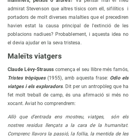
mamífers, peixos o arbres?
Va pensar mai el meu
admirat Stevenson que altres tísics com ell, sifilítics i
portadors de molt diverses malalties que el precediren
havien estat la causa principal de l'extinció de les
poblacions nadiues? Probablement, i aquesta idea no
el devia ajudar en la seva tristesa.
Maleïts viatgers
Claude Lévy-Strauss
comença el seu llibre més famós,
Tristes tròpiques
(1955), amb aquesta frase:
Odio els
viatges i els exploradors
. Dit per un antropòleg que ha
fet molt treball de camp, és una afirmació si més no
xocant. Aviat ho comprendrem:
Allò que d’entrada ens mostreu, viatges, són els
nostres residus llençats a la cara de la humanitat
.
Comprenc llavors la passió, la follia, la mentida de les