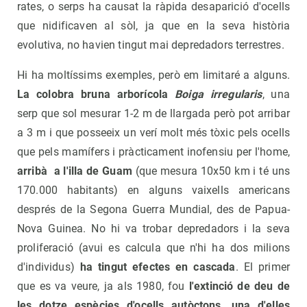
rates, o serps ha causat la ràpida desaparició d'ocells
que nidificaven al sòl, ja que en la seva història
evolutiva, no havien tingut mai depredadors terrestres.
Hi ha moltíssims exemples, però em limitaré a alguns.
La colobra bruna arborícola
Boiga irregularis
, una
serp que sol mesurar 1-2 m de llargada però pot arribar
a 3 m i que posseeix un verí molt més tòxic pels ocells
que pels mamífers i pràcticament inofensiu per l'home,
arribà a l'illa de Guam
(que mesura 10x50 km i té uns
170.000 habitants) en alguns vaixells americans
després de la Segona Guerra Mundial, des de Papua-
Nova Guinea. No hi va trobar depredadors i la seva
proliferació (avui es calcula que n'hi ha dos milions
d'individus)
ha tingut efectes en cascada
. El primer
que es va veure, ja als 1980, fou
l'extinció de deu de
les dotze espècies d'ocells autòctons, una d'elles