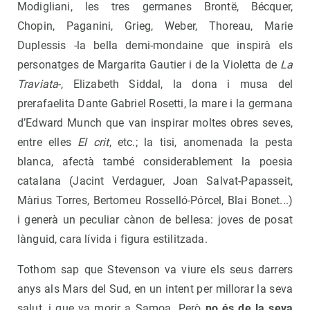
Modigliani, les tres germanes Brontë, Bécquer,
Chopin, Paganini, Grieg, Weber, Thoreau, Marie
Duplessis -la bella demi-mondaine que inspirà els
personatges de Margarita Gautier i de la Violetta de
La
Traviata
-, Elizabeth Siddal, la dona i musa del
prerafaelita Dante Gabriel Rosetti, la mare i la germana
d’Edward Munch que van inspirar moltes obres seves,
entre elles
El crit
, etc.; la tisi, anomenada la pesta
blanca, afectà també considerablement la poesia
catalana (Jacint Verdaguer, Joan Salvat-Papasseit,
Màrius Torres, Bertomeu Rosselló-Pórcel, Blai Bonet...)
i generà un peculiar cànon de bellesa: joves de posat
lànguid, cara lívida i figura estilitzada.
Tothom sap que Stevenson va viure els seus darrers
anys als Mars del Sud, en un intent per millorar la seva
salut, i que va morir a Samoa. Però
no és de la seva