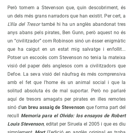
Però tornem a Stevenson que, quin descobriment, és
un dels més grans narradors que han existit. Per cert, a
L'Illa del Tresor
també hi ha un anglès abandonat tres
anys abans pels pirates, Ben Gunn, però aquest no és
un “civilitzador” com Robinson sinó un ésser enigmàtic
que ha caigut en un estat mig salvatge i enfollit...
Potser un escocès com Stevenson no tenia la mateixa
visió del paper dels anglesos com a civilitzadors que
Defoe. La seva visió del nàufrag és més comprensiva
amb el fet que l'home és un animal social i que la
solitud absoluta és de mal suportar. Però no parlaré
aquí de tresors amagats per pirates en illes remotes
sinó d'
un breu assaig de Stevenson
que forma part del
recull
Memoria para el Olvido: los ensayos de Robert
Louis Stevenson
, editat per Siruela el 2005 i que es diu
simplement
Mort
(l'edició en anglès original es troba