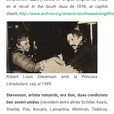
en el recull
In the South Seas
de 1896, al capítol
Death
,
http://www.archive.org/stream/southseasbeing0
Robert Louis Stevenson amb la Princesa
Lilioukalani, cap al 1889.
Stevenson, artista romàntic, era tísic, dues condicions
ben sovint unides
(recordem entre altres Schiller, Keats,
Shelley, Poe, Novalis, Lamartine, Whitman, Txèkhov,