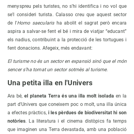
menyspreu pels turistes, no s'hi identifica i no vol que
se'l consideri turista. Calasso creu que aquest sector
de l'
Homo saecularis
ha abolit el sagrat però encara
aspira a salvar-se fent el bé i mira de viatjar “educant”
els nadius, contribuint a la protecció de les tortugues i
fent donacions. Afegeix, més endavant:
El turisme no és un sector en expansió sinó que el món
sencer s'ha tornat un sector sotmès al turisme.
Una petita illa en l'Univers
Ara bé,
el planeta Terra és una illa molt isolada
en la
part d'Univers que coneixem poc o molt, una illa única
a efectes pràctics,
i les pèrdues de biodiversitat hi son
notòries
. La literatura i el cinema distòpics fa temps
que imaginen una Terra devastada, amb una població