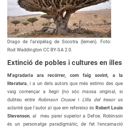
Drago de l'arxipèlag de Socotra (Iemen). Foto:
Rod Waddington CC BY-SA 2.0.
Extinció de pobles i cultures en illes
M'agradaria ara recórrer, com faig sovint, a la
literatura
, i a un dels autors que més estimo des que
vaig començar a llegir (no sóc massa original, si
dubteu entre
Robinson Crusoe
i
L'illa del tresor
us
aclariré que l'autor al que em refereixo és
Robert Louis
Stevenson
, al meu parer superior a Defoe. Robinson
és un personatge paradigmàtic, de fet l'encarnació