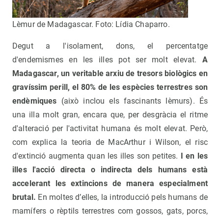
Lèmur de Madagascar. Foto: Lídia Chaparro.
Degut a l'isolament, dons, el percentatge
d'endemismes en les illes pot ser molt elevat.
A
Madagascar, un veritable arxiu de tresors biològics en
gravíssim perill, el 80% de les espècies terrestres son
endèmiques
(això inclou els fascinants lèmurs). És
una illa molt gran, encara que, per desgràcia el ritme
d'alteració per l'activitat humana és molt elevat. Però,
com explica la teoria de MacArthur i Wilson, el risc
d'extinció augmenta quan les illes son petites.
I en les
illes l'acció directa o indirecta dels humans està
accelerant les extincions de manera especialment
brutal.
En moltes d’elles, la introducció pels humans de
mamífers o rèptils terrestres com gossos, gats, porcs,