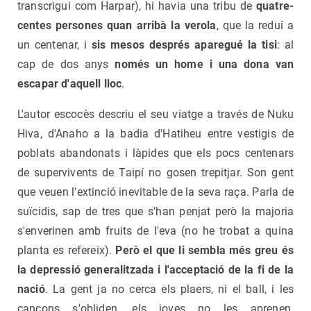
transcrigui com Harpar), hi havia una tribu de
quatre-
centes persones quan arribà la verola
, que la reduí a
un centenar, i
sis mesos després aparegué la tisi
: al
cap de dos anys
només un home i una dona van
escapar d'aquell lloc
.
L'autor escocès descriu el seu viatge a través de Nuku
Hiva, d'Anaho a la badia d'Hatiheu entre vestigis de
poblats abandonats i làpides que els pocs centenars
de supervivents de Taipí no gosen trepitjar. Son gent
que veuen l'extinció inevitable de la seva raça. Parla de
suïcidis, sap de tres que s'han penjat però la majoria
s'enverinen amb fruits de l'eva (no he trobat a quina
planta es refereix).
Però el que li sembla més greu és
la depressió generalitzada i l'acceptació de la fi de la
nació
. La gent ja no cerca els plaers, ni el ball, i les
cançons s'obliden, els joves no les aprenen.