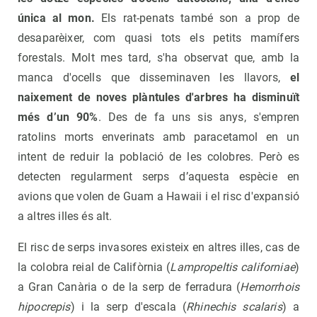
única al mon.
Els rat-penats també son a prop de
desaparèixer, com quasi tots els petits mamífers
forestals. Molt mes tard, s'ha observat que, amb la
manca d'ocells que disseminaven les llavors,
el
naixement de noves plàntules d'arbres ha disminuït
més d’un 90%
. Des de fa uns sis anys, s'empren
ratolins morts enverinats amb paracetamol en un
intent de reduir la població de les colobres. Però es
detecten regularment serps d’aquesta espècie en
avions que volen de Guam a Hawaii i el risc d'expansió
a altres illes és alt.
El risc de serps invasores existeix en altres illes, cas de
la colobra reial de Califòrnia (
Lampropeltis californiae
)
a Gran Canària o de la serp de ferradura (
Hemorrhois
hipocrepis
) i la serp d'escala (
Rhinechis scalaris
) a