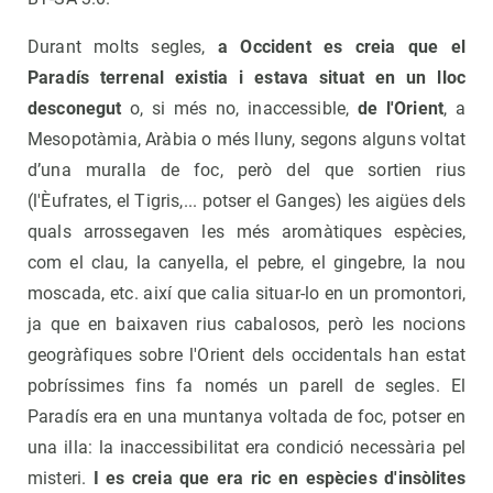
Durant molts segles,
a Occident es creia que el
Paradís terrenal existia i estava situat en un lloc
desconegut
o, si més no, inaccessible,
de l'Orient
, a
Mesopotàmia, Aràbia o més lluny, segons alguns voltat
d’una muralla de foc, però del que sortien rius
(l'Èufrates, el Tigris,... potser el Ganges) les aigües dels
quals arrossegaven les més aromàtiques espècies,
com el clau, la canyella, el pebre, el gingebre, la nou
moscada, etc. així que calia situar-lo en un promontori,
ja que en baixaven rius cabalosos, però les nocions
geogràfiques sobre l'Orient dels occidentals han estat
pobríssimes fins fa només un parell de segles. El
Paradís era en una muntanya voltada de foc, potser en
una illa: la inaccessibilitat era condició necessària pel
misteri.
I es creia que era ric en espècies d'insòlites