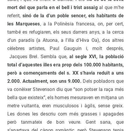
mort del que parla en el bell i trist assaig
al que m'he
referit,
sinó de la d’un poble sencer, els habitants de
les Marqueses
, a la Polinèsia francesa, on, per cert,
també es refugiaren, els seus darrers anys, a la cerca
d’un paradís (a Atuona, a l'illa d'Hiva Oa), dos altres
cèlebres artistes, Paul Gauguin i, molt després,
Jacques Brel. Sembla que,
al segle XVI, la població
total d’aquestes illes era prop dels 100.000 habitants,
però a començaments del s. XX s'havia reduït a uns
2.000. Actualment, son uns 9.000.
Dels pobladors que
va conèixer Stevenson diu que “son potser la raça més
bella que existeix”, els homes mesuraven en mitjana un
metre vuitanta, eren musculosos i àgils, sense greix.
Les dones les descriu com més grasses i apagades
però tanmateix de bon veure. Gent sana, que
s'apartava del cànon romàntic, però Stevenson tenia