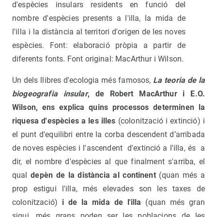
d'espècies insulars residents en funció del
nombre d'espècies presents a l'illa, la mida de
l'illa i la distància al territori d'origen de les noves
espècies. Font: elaboració pròpia a partir de
diferents fonts. Font original: MacArthur i Wilson.
Un dels llibres d'ecologia més famosos,
La teoria de la
biogeografia insular
, de Robert MacArthur i E.O.
Wilson, ens explica quins processos determinen la
riquesa d'espècies a les illes
(colonització i extinció) i
el punt d'equilibri entre la corba descendent d’arribada
de noves espècies i l'ascendent d'extinció a l'illa, és a
dir, el nombre d'espècies al que finalment s'arriba, el
qual
depèn de la distància al continent
(quan més a
prop estigui l'illa, més elevades son les taxes de
colonització)
i de la mida de l'illa
(quan més gran
sigui, més grans poden ser les poblacions de les