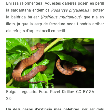
Eivissa i Formentera. Aquestes darreres posen en perill
la sargantana endèmica
Podarcys pityusensis
i potser
la baldriga balear (
Puffinus muritanicus
) que nia en
illots, ja que la serp de ferradura neda i podria arribar
als refugis d'aquest ocell en perill.
Boiga irregularis. Foto: Pavel Kirillov CC BY-SA
2.0.
Un dels casos d'extinció més cèlebres
, per ser dels