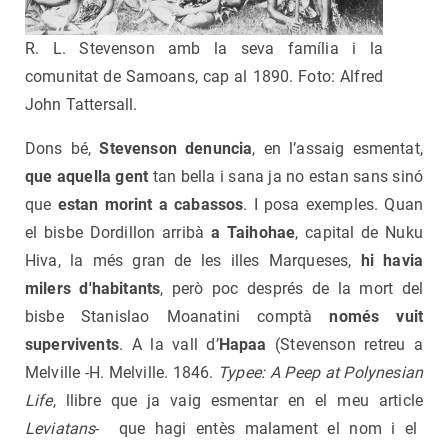
R. L. Stevenson amb la seva família i la
comunitat de Samoans, cap al 1890. Foto: Alfred
John Tattersall.
Dons bé,
Stevenson denuncia
, en l’assaig esmentat,
que aquella gent
tan bella i sana ja no estan sans sinó
que
estan morint a cabassos
. I posa exemples. Quan
el bisbe Dordillon arribà
a Taihohae
, capital de Nuku
Hiva, la més gran de les illes Marqueses,
hi havia
milers d'habitants
, però poc després de la mort del
bisbe Stanislao Moanatini comptà
només vuit
supervivents
. A la vall d’
Hapaa
(Stevenson retreu a
Melville -H. Melville. 1846.
Typee: A Peep at Polynesian
Life
, llibre que ja vaig esmentar en el meu article
Leviatans
- que hagi entès malament el nom i el