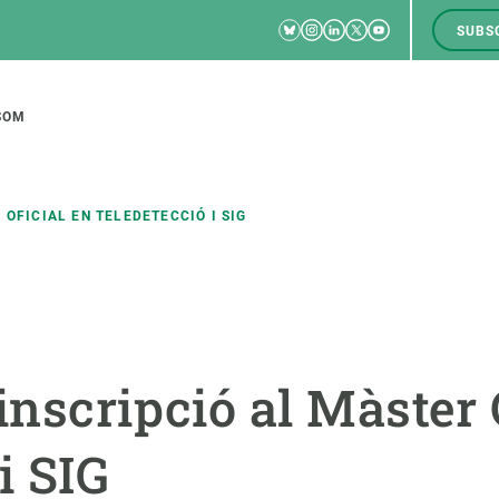
Bluesky
Instagram
Linkedin
Twitter
Youtube
SUBS
RRSS
M
to
SOM
tion
OFICIAL EN TELEDETECCIÓ I SIG
CIÈNCIA EN ACCIÓ
UNEIX-TE A NOSALTRES
a
Impacte
Borsa de treball
C
inscripció al Màster 
Solucions
Oportunitats acadèmiques
F
Innovació
Demana la teva MSCA-PF
M
i SIG
 ecosistemes
Política i gestió
Demana la teva beca ERC