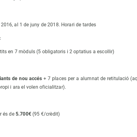
2016, al 1 de juny de 2018. Horari de tardes
:
its en 7 mòduls (5 obligatoris i 2 optatius a escollir)
iants de nou accés
+ 7 places per a alumnat de retitulació (aq
opi i ara el volen oficialitzar).
er és de
5.700€
(95 €/crèdit)