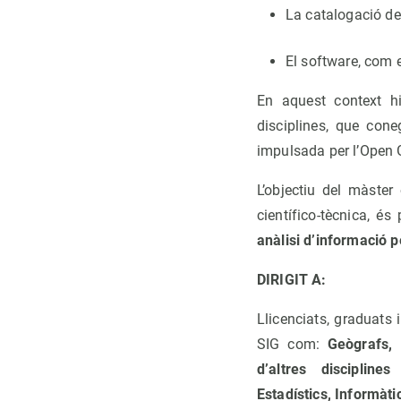
La catalogació de
El software, com e
En aquest context h
disciplines, que con
impulsada per l’Open 
L’objectiu del màster
científico-tècnica, é
anàlisi d’informació pe
DIRIGIT A:
Llicenciats, graduats 
SIG com:
Geògrafs,
d’altres
discipline
Estadístics, Informàt