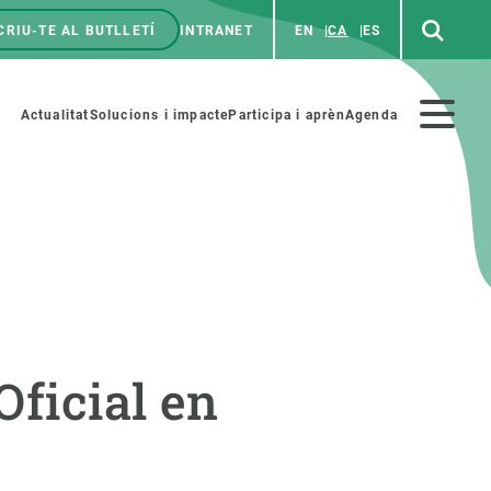
CRIU-TE AL BUTLLETÍ
INTRANET
EN
CA
ES
enú
p
Menú
Actualitat
Solucions i impacte
Participa i aprèn
Agenda
secundario
PARTICIPA
NOTÍCIES I AGENDA
iència i art
Agenda
Oficial en
es ciència amb nosaltres
Esdeveniments anteriors
aterials educatius
Actualitat
COL·LABORA
Notícies