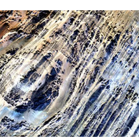
erra
Serveis tècnics
Programa de màsters i doctorat
s
Vine de visitant o sabàtic
Segell de bones pràctiques HRS4R
Un lloc on créixer
Desenvolupament de carrera
Seminaris i activitats internes
T’oferim formació