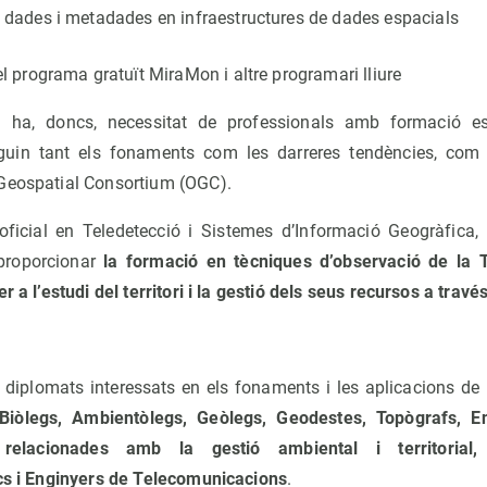
 dades i metadades en infraestructures de dades espacials
l programa gratuït MiraMon i altre programari lliure
i ha, doncs, necessitat de professionals amb formació es
eguin tant els fonaments com les darreres tendències, com a
Geospatial Consortium (OGC).
 oficial en Teledetecció i Sistemes d’Informació Geogràfica,
s proporcionar
la formació en tècniques d’observació de la Te
r a l’estudi del territori i la gestió dels seus recursos a travé
i diplomats interessats en els fonaments i les aplicacions de l
 Biòlegs, Ambientòlegs, Geòlegs, Geodestes, Topògrafs, 
s relacionades amb la gestió ambiental i territorial,
ics i Enginyers de Telecomunicacions
.