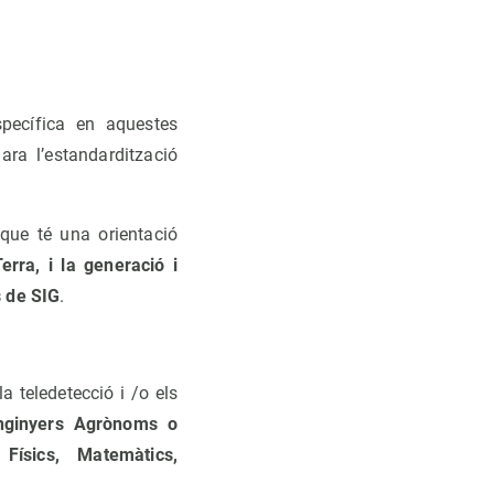
pecífica en aquestes
ra l’estandardització
 que té una orientació
rra, i la generació i
s de SIG
.
a teledetecció i /o els
Enginyers Agrònoms o
 Físics, Matemàtics,