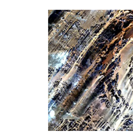
Marca i logotips
Observació de la t
Infraestructures
Temes transversal
Equitat, Diversitat i Inclusió (EDI)
Publicacions
Oficina de premsa
Synthesis Actions
Ciència oberta i gestió del coneixement
Documentació