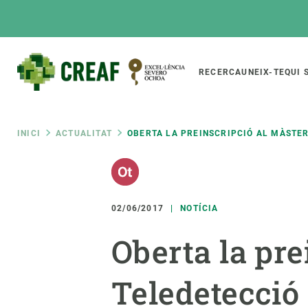
Vés
al
contingut
Main
RECERCA
UNEIX-TE
QUI 
CREAF
naviga
Fil
INICI
ACTUALITAT
OBERTA LA PREINSCRIPCIÓ AL MÀSTER 
Featured
d'ariadna
INTRANET
Responsive
SOBRE NOSALTRES
RECERCA
responsive
02/06/2017
NOTÍCIA
El Centre
Directori de recerc
Oberta la pre
menu
Organització institucional
Biodiversitat
Transparència
Canvi global
Teledetecció 
La nostra gent
Funcionament dels