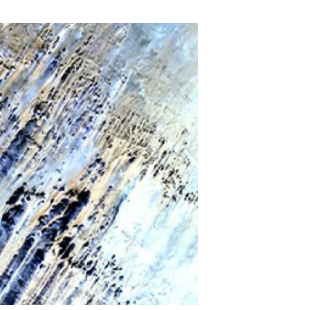
Biodiversitat
Canvi global
Funcionament dels ecosistemes
Observació de la terra