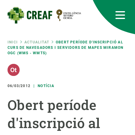
Vés
al
contingut
CREAF
EN
CA
ES
Bluesky
Instagram
Linkedin
Twitter
Youtube
RRSS
Fil
INICI
ACTUALITAT
OBERT PERÍODE D'INSCRIPCIÓ AL
CURS DE NAVEGADORS I SERVIDORS DE MAPES MIRAMON
OGC (WMS - WMTS)
Featured
INTRANET
d'ariadna
responsive
06/03/2012
NOTÍCIA
Responsive
SOBRE NOSALTRES
Obert període
menu
RECERCA
d'inscripció al
CIÈNCIA EN ACCIÓ
UNEIX-TE A NOSALTRES