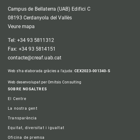
Campus de Bellaterra (UAB) Edifici C
08193 Cerdanyola del Vallès
Veure mapa
Tel: +34 93 5811312
Fax: +34 93 5814151
contacte@creaf.uab.cat
Web s'ha elaborada gràcies a l'ajuda:
CEX2023-001340-S
Web desenvolupat per Omitsis Consulting
Footer
SOBRE NOSALTRES
El Centre
La nostra gent
Transparència
Equitat, diversitat i igualtat
Oficina de premsa