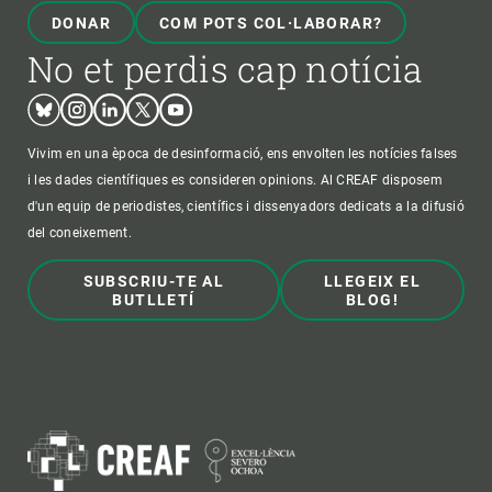
DONAR
COM POTS COL·LABORAR?
No et perdis cap notícia
Bluesky
Instagram
Linkedin
Twitter
Youtube
Vivim en una època de desinformació, ens envolten les notícies falses
i les dades científiques es consideren opinions. Al CREAF disposem
d'un equip de periodistes, científics i dissenyadors dedicats a la difusió
del coneixement.
SUBSCRIU-TE AL
LLEGEIX EL
BUTLLETÍ
BLOG!