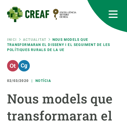
Vés
al
contingut
CREAF
EN
CA
ES
Bluesky
Instagram
Linkedin
Twitter
Youtube
RRSS
Fil
INICI
ACTUALITAT
NOUS MODELS QUE
TRANSFORMARAN EL DISSENY I EL SEGUIMENT DE LES
POLÍTIQUES RURALS DE LA UE
Featured
INTRANET
d'ariadna
responsive
02/03/2020
NOTÍCIA
Responsive
SOBRE NOSALTRES
Nous models que
menu
RECERCA
transformaran el
CIÈNCIA EN ACCIÓ
UNEIX-TE A NOSALTRES