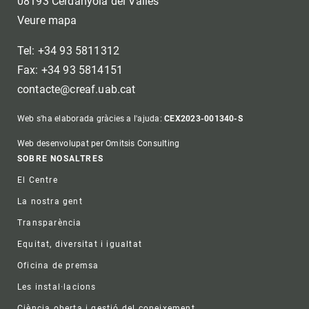
08193 Cerdanyola del Vallès
Veure mapa
Tel: +34 93 5811312
Fax: +34 93 5814151
contacte@creaf.uab.cat
Web s'ha elaborada gràcies a l'ajuda:
CEX2023-001340-S
Web desenvolupat per Omitsis Consulting
Footer
SOBRE NOSALTRES
El Centre
La nostra gent
Transparència
Equitat, diversitat i igualtat
Oficina de premsa
Les instal·lacions
Ciència oberta i gestió del coneixement