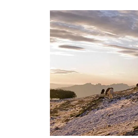
Marca i logotips
Observació de la t
Infraestructures
Temes transversal
Equitat, Diversitat i Inclusió (EDI)
Publicacions
Oficina de premsa
Synthesis Actions
Ciència oberta i gestió del coneixement
Documentació