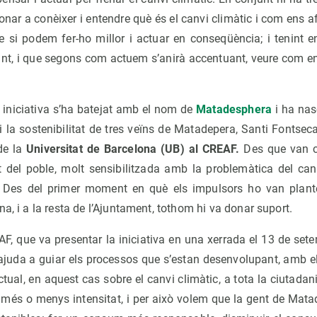
nar a conèixer i entendre què és el canvi climàtic i com ens af
 si podem fer-ho millor i actuar en conseqüència; i tenint 
nant, i que segons com actuem s’anirà accentuant, veure com e
 iniciativa s’ha batejat amb el nom de
Matadesphera
i ha nas
i la sostenibilitat de tres veïns de Matadepera, Santi Fontseca
 de la
Universitat de Barcelona (UB) al CREAF.
Des que van c
 del poble, molt sensibilitzada amb la problemàtica del canv
. Des del primer moment en què els impulsors ho van plantej
na, i a la resta de l’Ajuntament, tothom hi va donar suport.
AF, que va presentar la iniciativa en una xerrada el 13 de se
 ajuda a guiar els processos que s’estan desenvolupant, amb 
tual, en aquest cas sobre el canvi climàtic, a tota la ciutada
 més o menys intensitat, i per això volem que la gent de Matad