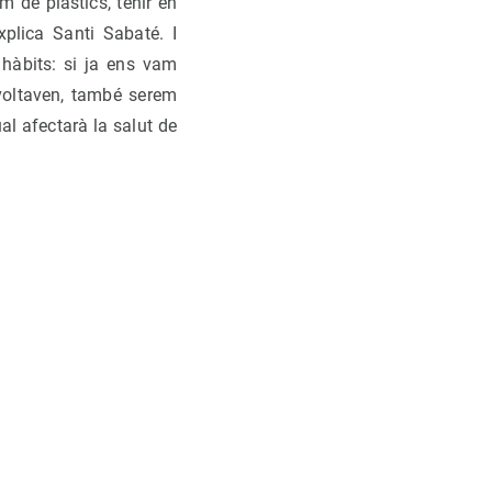
 de plàstics, tenir en
xplica Santi Sabaté. I
hàbits: si ja ens vam
nvoltaven, també serem
l afectarà la salut de