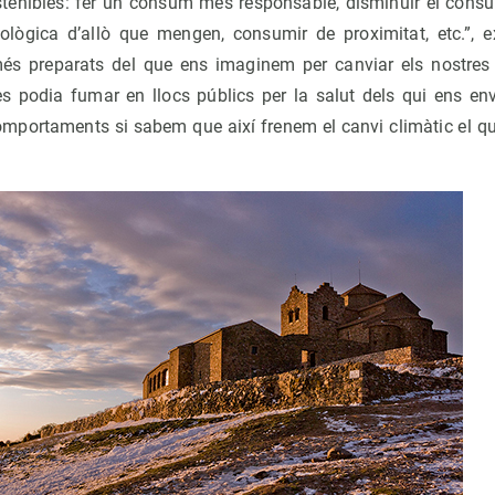
tenibles: fer un consum més responsable, disminuir el consum
lògica d’allò que mengen, consumir de proximitat, etc.”, e
és preparats del que ens imaginem per canviar els nostres 
s podia fumar en llocs públics per la salut dels qui ens e
mportaments si sabem que així frenem el canvi climàtic el qua