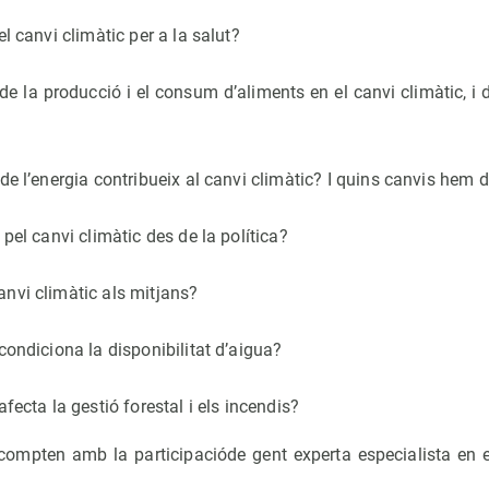
l canvi climàtic per a la salut?
de la producció i el consum d’aliments en el canvi climàtic, i d
de l’energia contribueix al canvi climàtic? I quins canvis hem 
pel canvi climàtic des de la política?
nvi climàtic als mitjans?
condiciona la disponibilitat d’aigua?
fecta la gestió forestal i els incendis?
compten amb la participacióde gent experta especialista en el