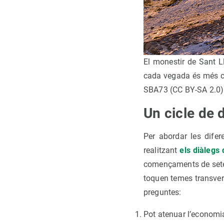
El monestir de Sant L
cada vegada és més car
SBA73 (CC BY-SA 2.0)
Un cicle de 
Per abordar les difer
realitzant
els diàlegs
començaments de setemb
toquen temes transvers
preguntes:
Pot atenuar l’economia 