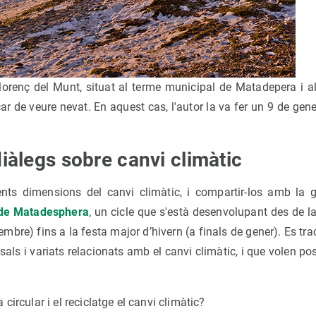
lorenç del Munt, situat al terme municipal de Matadepera i a
 de veure nevat. En aquest cas, l'autor la va fer un 9 de gene
diàlegs sobre canvi climàtic
ents dimensions del canvi climàtic, i compartir-los amb la g
 de Matadesphera
, un cicle que s'està desenvolupant des de la
re) fins a la festa major d’hivern (a finals de gener). Es trac
als i variats relacionats amb el canvi climàtic, i que volen po
circular i el reciclatge el canvi climàtic?