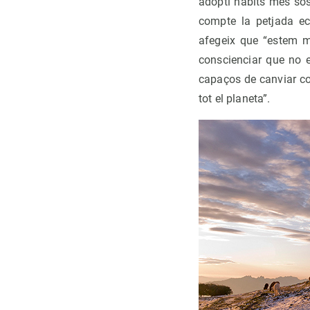
adopti hàbits més sos
compte la petjada eco
afegeix que “estem m
conscienciar que no e
capaços de canviar co
tot el planeta”.