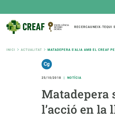
Vés
al
contingut
Main
RECERCA
UNEIX-TE
QUI 
CREAF
naviga
Fil
INICI
ACTUALITAT
MATADEPERA S’ALIA AMB EL CREAF PER
Featured
d'ariadna
INTRANET
Responsive
SOBRE NOSALTRES
RECERCA
responsive
25/10/2018
NOTÍCIA
El Centre
Directori de recerc
Matadepera s
menu
Organització institucional
Biodiversitat
Transparència
Canvi global
l’acció en la 
La nostra gent
Funcionament dels