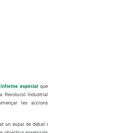
u
informe especial
que
a Revolució Industrial
començar les accions
at un espai de debat i
res objectius essencials