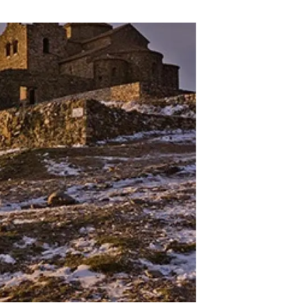
Biodiversitat
Canvi global
Funcionament dels ecosistemes
Observació de la terra