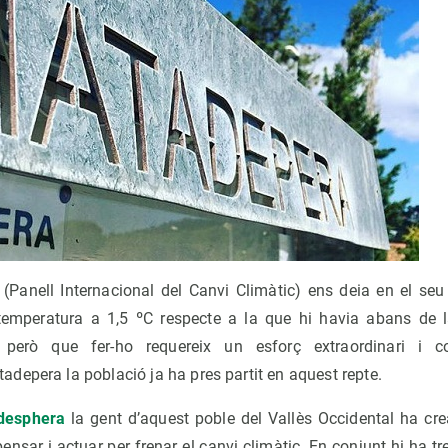
 (Panell Internacional del Canvi Climàtic) ens deia en el se
temperatura a 1,5 ºC respecte a la que hi havia abans de l
 però que fer-ho requereix un esforç extraordinari i 
depera la població ja ha pres partit en aquest repte.
desphera
la gent d’aquest poble del Vallès Occidental ha cre
pensar i actuar per frenar el canvi climàtic. En conjunt hi ha t