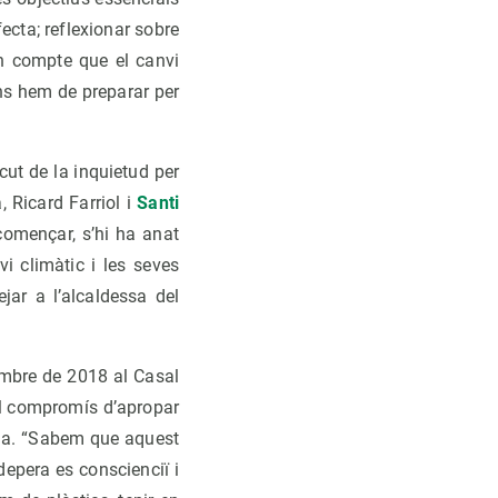
ecta; reflexionar sobre
en compte que el canvi
ns hem de preparar per
cut de la inquietud per
, Ricard Farriol i
Santi
omençar, s’hi ha anat
i climàtic i les seves
ar a l’alcaldessa del
tembre de 2018 al Casal
el compromís d’apropar
nia. “Sabem que aquest
epera es conscienciï i