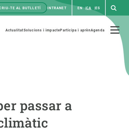
CRIU-TE AL BUTLLETÍ
INTRANET
EN
CA
ES
enú
p
Menú
Actualitat
Solucions i impacte
Participa i aprèn
Agenda
secundario
PARTICIPA
NOTÍCIES I AGENDA
iència i art
Agenda
er passar a
es ciència amb nosaltres
Esdeveniments anteriors
aterials educatius
Actualitat
 climàtic
COL·LABORA
Notícies