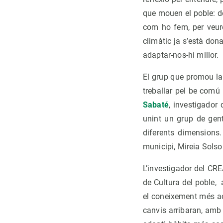
que mouen el poble: do
com ho fem, per veure
climàtic ja s’està do
adaptar-nos-hi millor.
El grup que promou la
treballar pel be comú 
Sabaté
, investigador
unint un grup de gent
diferents dimensions
municipi, Mireia Solso
L’investigador del CRE
de Cultura del poble,
el coneixement més ac
canvis arribaran, amb