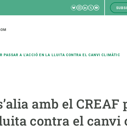
Bluesky
Instagram
Linkedin
Twitter
Youtube
SUBS
RRSS
M
to
SOM
tion
 PASSAR A L’ACCIÓ EN LA LLUITA CONTRA EL CANVI CLIMÀTIC
CIÈNCIA EN ACCIÓ
UNEIX-TE A NOSALTRES
a
Impacte
Borsa de treball
C
’alia amb el CREAF p
Solucions
Oportunitats acadèmiques
F
Innovació
Demana la teva MSCA-PF
M
lluita contra el canvi
 ecosistemes
Política i gestió
Demana la teva beca ERC