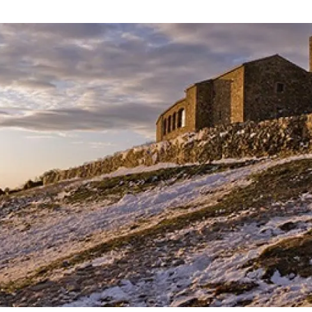
erra
Serveis tècnics
Programa de màsters i doctorat
s
Vine de visitant o sabàtic
Segell de bones pràctiques HRS4R
Un lloc on créixer
Desenvolupament de carrera
Seminaris i activitats internes
T’oferim formació